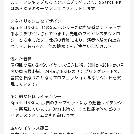
ます。フレキシブルなヒンジ式プラグにより、Spark LINK
はあらゆるギターやアンプにフィットします。
スタイリッシュなデザイン
Spark LINKは、どのSparkシリーズにも完璧にフィットす
るようデザインされています。先進のワイヤレステクノロ
ジーと安定したプロ仕様の音質により、演奏体験を向上さ
せます。もちろん、他の機器でもご使用いただけます。
優れた音質
信頼性の高い2.4Gワイヤレス伝送技術、20Hz～20kHzの幅
広い周波数帯域、24-bit/48kHzのサンプリングレートで、
音質を損なうことなくプロフェッショナルなサウンドを実
現しています。
革新的な超低レイテンシー
Spark LINKは、独自のチップセットにより超低レイテンシ
ーを実現しています。3ms未満で、その性能は他のどのワ
イヤレスシステムにも匹敵します。
広いワイヤレス範囲