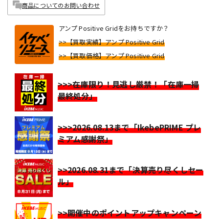
商品についてのお問い合わせ
アンプ Positive Gridをお持ちですか？
>>【買取実績】アンプ Positive Grid
>>【買取価格】アンプ Positive Grid
>>>在庫限り！見逃し厳禁！「在庫一掃
最終処分」
>>>2026.08.13まで「IkebePRIME プレ
ミアム感謝祭」
>>2026.08.31まで「決算売り尽くしセー
ル」
>>開催中のポイントアップキャンペーン