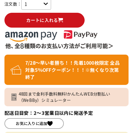
注文数：
カートに入れる
7/28～早い者勝ち！！先着1000枚限定 全品
対象5％OFFクーポン！！！※無くなり次第
終了
48回まで金利手数料無料!かんたんWEB分割払い
（WeBBy）シミュレーター
配送日目安：2～3営業日以内に発送予定
お気に入りに追加