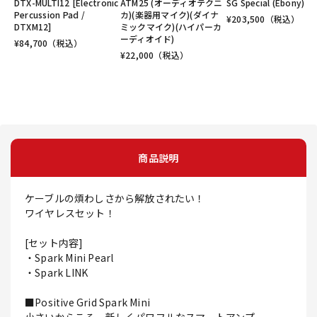
DTX-MULTI12 [Electronic
ATM25 (オーディオテクニ
SG Special (Ebony)
Percussion Pad /
カ)(楽器用マイク)(ダイナ
¥
203,500
（税込）
DTXM12]
ミックマイク)(ハイパーカ
ーディオイド)
¥
84,700
（税込）
¥
22,000
（税込）
商品説明
ケーブルの煩わしさから解放されたい！
ワイヤレスセット！
[セット内容]
・Spark Mini Pearl
・Spark LINK
■Positive Grid Spark Mini