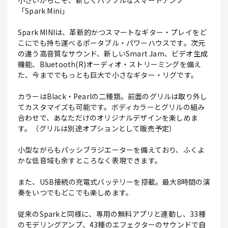
小さいからこそ、新しくパワフルなスマートアンプ
「Spark Mini」
Spark MINIは、革新的かつスマートなギター・プレイをど
こにでも持ち運べるポータブル・パワーハウスです。次元
の違う高音質なサウンド、新しいSmart Jam、ビデオ生成
機能、Bluetooth(R)オーディオ・ストリーミングを備え
た、今まででもっとも巨大で小さなギター・リグです。
カラーはBlack・Pearlの二種類。前面のグリルは取り外し
てカスタマイズも可能です。ボディカラーとグリルの組み
合わせで、あなただけのオリジナルデザインを楽しめま
す。（グリルは別途オプションとして販売予定）
小型ながらもパッシブラジエーターを備えており、ふくよ
かな低音域も余すところなく表現できます。
また、USB接続の充電式バッテリーを搭載。最大8時間の演
奏をいつでもどこでも楽しめます。
従来のSparkと同様に、専用の無料アプリと連動し、33種
のモデリングアンプ、43種のエフェクターのサウンドで自