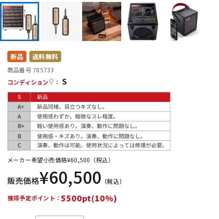
DTM オンライン納品
レコーディング機器
配信/ライブ機器
楽器アクセサリ
新品
送料無料
商品番号 785733
中古
ヴィンテージ
S
コンディション
：
メーカー希望小売価格
¥
60,500
（税込）
¥
60,500
販売価格
（税込）
5500pt(10%)
獲得予定ポイント：