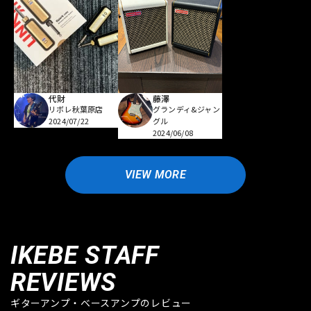
代財
藤澤
リボレ秋葉原店
グランディ&ジャン
2024/07/22
グル
2024/06/08
VIEW MORE
IKEBE STAFF
REVIEWS
ギターアンプ・ベースアンプのレビュー