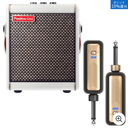
ポイント
10%
還元
ベース
ウクレレ
ドラム
パーカッション
キーボード
電子ピアノ
管楽器
その他楽器
アンプ
エフェクター
DJ機器
DTM