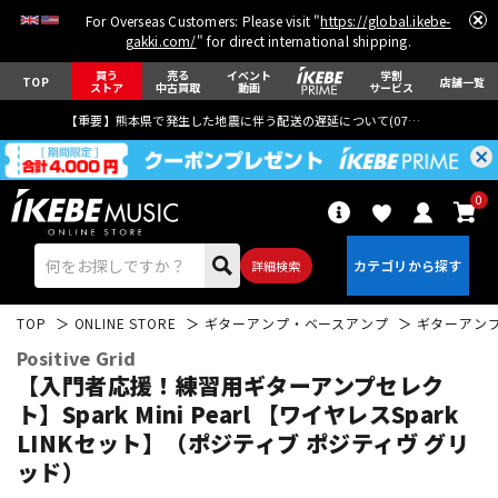
For Overseas Customers: Please visit "
https://global.ikebe-
gakki.com/
" for direct international shipping.
買う
売る
イベント
学割
TOP
店舗一覧
ストア
中古買取
動画
サービス
【重要】熊本県で発生した地震に伴う配送の遅延について(
07月29日
更新)
0
詳細検索
TOP
ONLINE STORE
ギターアンプ・ベースアンプ
ギターアン
Positive Grid
【入門者応援！練習用ギターアンプセレク
ト】Spark Mini Pearl 【ワイヤレスSpark
LINKセット】（ポジティブ ポジティヴ グリ
エレキギター
アコギ/エレアコ
ッド）