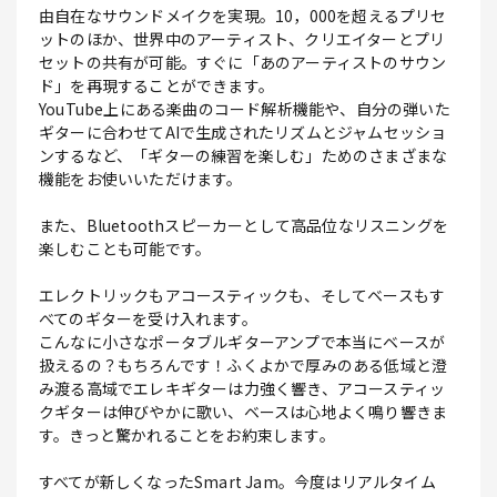
由自在なサウンドメイクを実現。10，000を超えるプリセ
ットのほか、世界中のアーティスト、クリエイターとプリ
セットの共有が可能。すぐに「あのアーティストのサウン
ド」を再現することができます。
YouTube上にある楽曲のコード解析機能や、自分の弾いた
ギターに合わせてAIで生成されたリズムとジャムセッショ
ンするなど、「ギターの練習を楽しむ」ためのさまざまな
機能をお使いいただけます。
また、Bluetoothスピーカーとして高品位なリスニングを
楽しむことも可能です。
エレクトリックもアコースティックも、そしてベースもす
べてのギターを受け入れます。
こんなに小さなポータブルギターアンプで本当にベースが
扱えるの？もちろんです！ふくよかで厚みのある低域と澄
み渡る高域でエレキギターは力強く響き、アコースティッ
クギターは伸びやかに歌い、ベースは心地よく鳴り響きま
す。きっと驚かれることをお約束します。
すべてが新しくなったSmart Jam。今度はリアルタイム