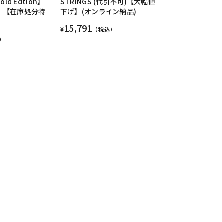
old Edtion】
STRINGS (代引不可)【大幅値
版】【在庫処分特
下げ】(オンライン納品)
15,791
¥
（税込）
）