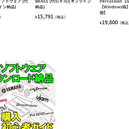
フトウェア (代
BRASS (代引不可)(オンライン
Percussion【G
イン納品)
納品)
【Windows
価】
15,791
）
¥
（税込）
19,800
¥
（税込