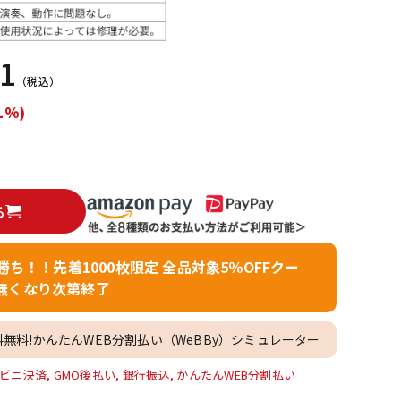
配信/ライブ
楽器アクセサ
機器
リ
01
（税込）
1%)
る
者勝ち！！先着1000枚限定 全品対象5％OFFクー
無くなり次第終了
料無料!かんたんWEB分割払い（WeBBy）シミュレーター
ビニ決済, GMO後払い, 銀行振込, かんたんWEB分割払い