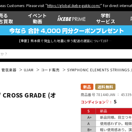
eas Customers: Please visit "
https://global.ikebe-gakki.com/
" for direct intern
売る
イベント
学割
古買取
動画
サービス
【重要】熊本県で発生した地震に伴う配送の遅延について(
07月29日
更新)
・管弦楽器
UJAM
コード販売
SYMPHONIC ELEMENTS STRIIII
ベース
ウクレレ
新品
送料無料
/ CROSS GRADE (オ
商品番号 781440
JAN ：
45339
S
コンディション
：
管楽器
その他楽器