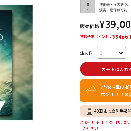
DTM オンラ
レコーディン
イン納品
グ機器
¥
39,0
販売価格
ジ
354pt(
獲得予定ポイント：
注文数：
カートに入れ
7/28～早い
ポン！！！※
48回まで金利手数
決済利用不可: 代金引換, コン
（WeBBy)