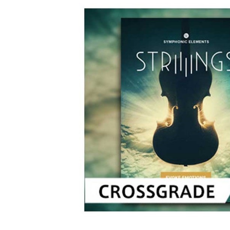
DJ機器
DTM
中古
ヴィンテー