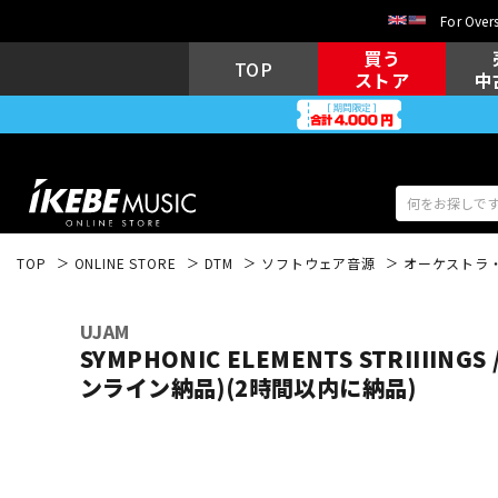
For Overs
買う
TOP
ストア
中
TOP
ONLINE STORE
DTM
ソフトウェア音源
オーケストラ
アコギ/エレ
エレキギター
アコ
UJAM
SYMPHONIC ELEMENTS STRIIIINGS 
ンライン納品)(2時間以内に納品)
キーボード
電子ピアノ