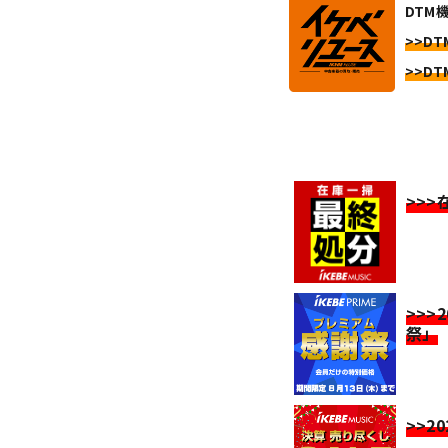
DTM
>>DT
>>DT
>>
>>>
祭」
>>2