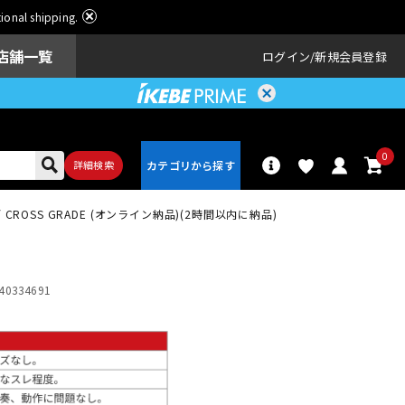
ational shipping.
店舗一覧
ログイン
新規会員登録
0
詳細検索
NGS / CROSS GRADE (オンライン納品)(2時間以内に納品)
パーカッショ
ドラム
ン
40334691
アンプ
エフェクター