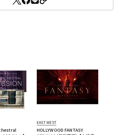
EAST WEST
hestral
HOLLYWOOD FANTASY