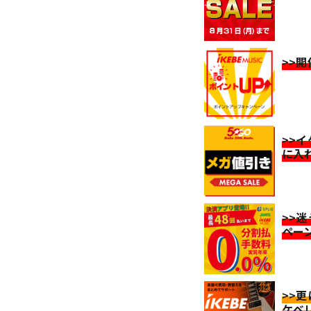
>>
>>
に入
>>
ペー
>>
ケベ