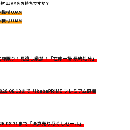
機材 UJAMをお持ちですか？
M機材 UJAM
M機材 UJAM
>在庫限り！見逃し厳禁！「在庫一掃 最終処分」
2026.08.13まで「IkebePRIME プレミアム感謝
026.08.31まで「決算売り尽くしセール」