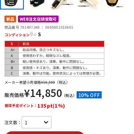
DTM オンライン納品
レコーディング機器
新品
WEB注文店頭受取可
配信/ライブ機器
楽器アクセサリ
商品番号 781407
JAN ：
0689802310601
S
コンディション
：
中古
ヴィンテージ
メーカー希望小売価格
¥
16,500
（税込）
¥
14,850
販売価格
10% OFF
（税込）
135pt(1%)
獲得予定ポイント：
注文数：