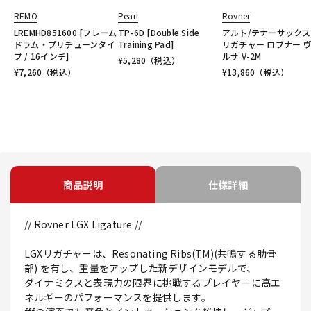
REMO
Pearl
Rovner
LREMHD851600 [フレーム
TP-6D [Double Side
アルト/テナーサック
ドラム・プリチューンタイ
Training Pad]
リガチャー ロブナー 
プ / 16インチ]
ルサ V-2M
¥
5,280
（税込）
¥
7,260
（税込）
¥
13,860
（税込）
商品説明
仕様詳細
// Rovner LGX Ligature //
LGXリガチャーは、Resonating Ribs(TM)(共鳴する肋骨
部) を有し、重量をアップした新デザインモデルで、
ダイナミクスと表現力の限界に挑戦するプレイヤーに高エ
ネルギーのパフォーマンスを提供します。