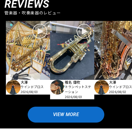
REVIEWS
管楽器・吹奏楽器のレビュー
大澤
椎名 偉吹
大澤
ウインドブロス
トランペットステ
ウインドブロ
2026/08/03
ーション
2026/08/02
2026/08/03
VIEW MORE