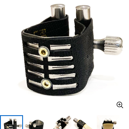
ベース
ウクレレ
ドラム
パーカッション
キーボード
電子ピアノ
管楽器
その他楽器
アンプ
エフェクター
DJ機器
DTM