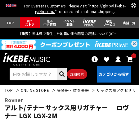
For Overseas Customers: Please visit "
https://global.ikebe-
gakki.com/
" for direct international shipping.
買う
売る
イベント
学割
TOP
店舗一覧
ストア
中古買取
動画
サービス
【重要】熊本県で発生した地震に伴う配送の遅延について(
07月29日
更新)
0
詳細検索
TOP
ONLINE STORE
管楽器・吹奏楽器
サックス用アクセサリ
Rovner
アルト/テナーサックス用リガチャー ロヴ
ナー LGX LGX-2M
エレキギター
アコギ/エレアコ