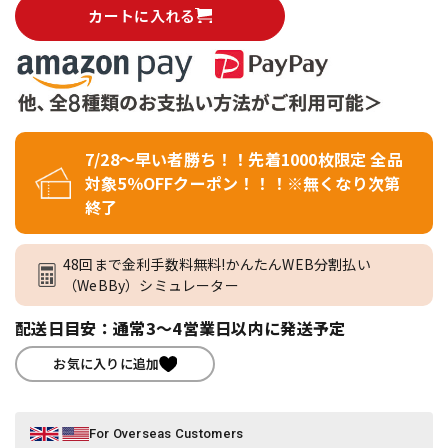
カートに入れる
7/28～早い者勝ち！！先着1000枚限定 全品
対象5％OFFクーポン！！！※無くなり次第
終了
48回まで金利手数料無料!かんたんWEB分割払い
（WeBBy）シミュレーター
配送日目安：通常3～4営業日以内に発送予定
お気に入りに追加
For Overseas Customers