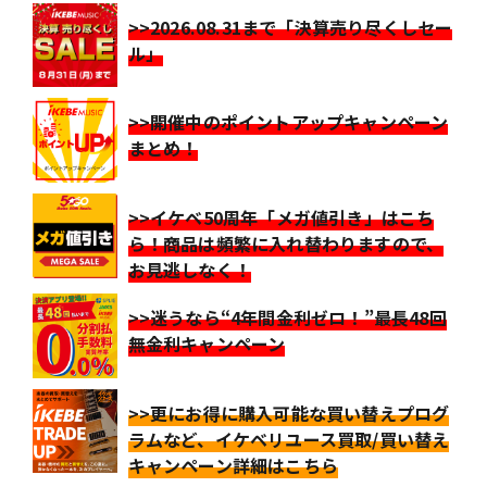
>>2026.08.31まで「決算売り尽くしセー
ル」
>>開催中のポイントアップキャンペーン
まとめ！
>>イケベ50周年「メガ値引き」はこち
ら！商品は頻繁に入れ替わりますので、
お見逃しなく！
>>迷うなら“4年間金利ゼロ！”最長48回
無金利キャンペーン
>>更にお得に購入可能な買い替えプログ
ラムなど、イケベリユース買取/買い替え
キャンペーン詳細はこちら