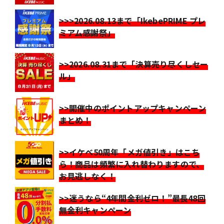
>>>2026.08.13まで「IkebePRIME プレ
ミアム感謝祭」
>>2026.08.31まで「決算売り尽くしセー
ル」
>>開催中のポイントアップキャンペーン
まとめ！
>>イケベ50周年「メガ値引き」はこち
ら！商品は頻繁に入れ替わりますので、
お見逃しなく！
>>迷うなら“4年間金利ゼロ！”最長48回
無金利キャンペーン