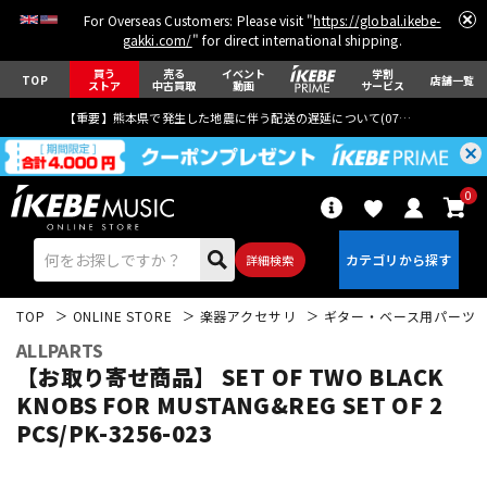
For Overseas Customers: Please visit "
https://global.ikebe-
gakki.com/
" for direct international shipping.
買う
売る
イベント
学割
TOP
店舗一覧
ストア
中古買取
動画
サービス
【重要】熊本県で発生した地震に伴う配送の遅延について(
07月29日
更新)
0
詳細検索
TOP
ONLINE STORE
楽器アクセサリ
ギター・ベース用パーツ
ALLPARTS
【お取り寄せ商品】 SET OF TWO BLACK
KNOBS FOR MUSTANG&REG SET OF 2
PCS/PK-3256-023
エレキギター
アコギ/エレアコ