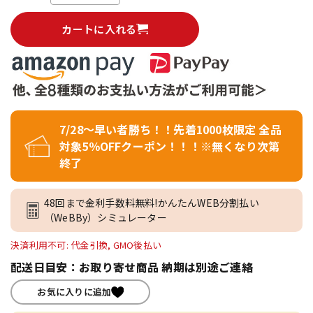
カートに入れる
7/28～早い者勝ち！！先着1000枚限定 全品
対象5％OFFクーポン！！！※無くなり次第
終了
48回まで金利手数料無料!かんたんWEB分割払い
（WeBBy）シミュレーター
決済利用不可: 代金引換, GMO後払い
配送日目安：お取り寄せ商品 納期は別途ご連絡
お気に入りに追加