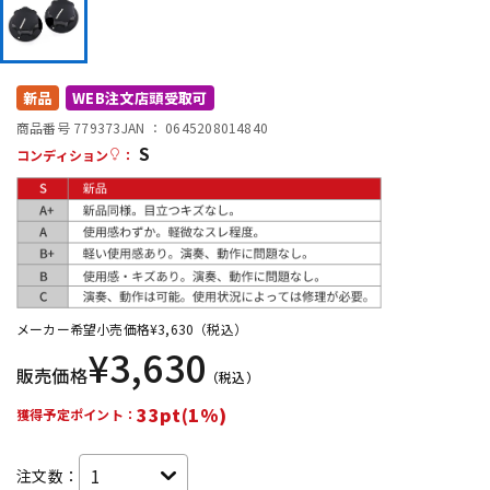
DTM オンライン納品
レコーディング機器
配信/ライブ機器
楽器アクセサリ
新品
WEB注文店頭受取可
商品番号 779373
JAN ：
0645208014840
S
コンディション
：
中古
ヴィンテージ
メーカー希望小売価格
¥
3,630
（税込）
¥
3,630
販売価格
（税込）
33pt(1%)
獲得予定ポイント：
注文数：