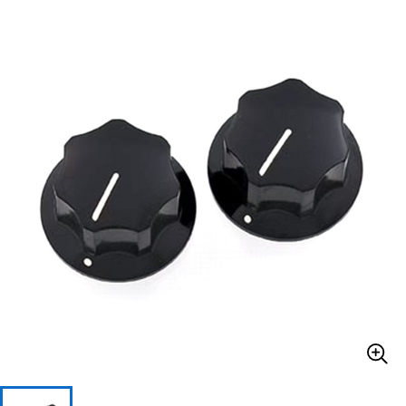
ベース
ウクレレ
ドラム
パーカッション
キーボード
電子ピアノ
管楽器
その他楽器
アンプ
エフェクター
DJ機器
DTM