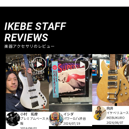
IKEBE STAFF
REVIEWS
楽器アクセサリのレビュー
向井
イケベリユース
小村 拓摩
イシダ
IKEBUKURO
プレミアムベース大
パワーDJ's渋谷
2026/06/07
阪
2026/07/19
2026/08/02