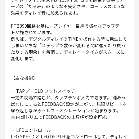
ープの「たるみ」のような不安定さや、コーラスのような
効果をディレイ音に加えられます。
PT2399回路を基に、プレイヤー目線で様々なアップデー
トが施されています。
例えば、デジタルディレイのTIMEを操作する時に発生して
しまいがちな「ステップで数値が変わる間に進んだり戻っ
たりする現象」を解消し、ディレイ・タイムがスムーズに
変化します。
【主な機能】
・ TAP ／ HOLD フットスイッチ
一定の間隔で踏むと、タップテンポ入力できます。 踏みっ
ぱなしにするとFEEDBACK 設定が上がり、無限リピートを
繰り返しながらセルフ・オシレーションが始まります。
※ 内部トリムでFEEDBACK の上昇幅が設定可能。
・ LFOコントロール
LFO SPEED と LFO DEPTH をコントロールして、ディレイ