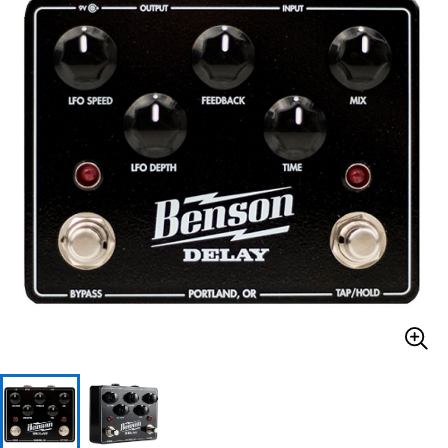
ベース
ウクレレ
ドラム
パーカッション
キーボード
電子ピアノ
管楽器
その他楽器
アンプ
エフェクター
DJ機器
DTM