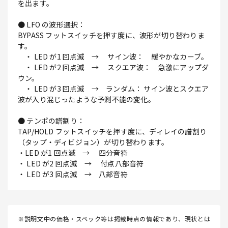
を出ます。
● LFO の波形選択：
BYPASS フットスイッチを押す度に、波形が切り替わりま
す。
・ LED が1 回点滅 → サイン波： 緩やかなカーブ。
・ LED が2 回点滅 → スクエア波： 急激にアップダ
ウン。
・ LED が3 回点滅 → ランダム： サイン波とスクエア
波が入り混じったような予測不能の変化。
● テンポの譜割り：
TAP/HOLD フットスイッチを押す度に、ディレイの譜割り
（タップ・ディビジョン）が切り替わります。
・LED が1 回点滅 → 四分音符
・ LED が2 回点滅 → 付点八部音符
・ LED が3 回点滅 → 八部音符
※説明文中の価格・スペック等は掲載時点の情報であり、現状とは