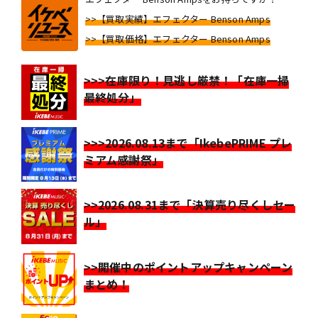
>>【買取実績】エフェクター Benson Amps
>>【買取価格】エフェクター Benson Amps
>>>在庫限り！見逃し厳禁！「在庫一掃
最終処分」
>>>2026.08.13まで「IkebePRIME プレ
ミアム感謝祭」
>>2026.08.31まで「決算売り尽くしセー
ル」
>>開催中のポイントアップキャンペーン
まとめ！