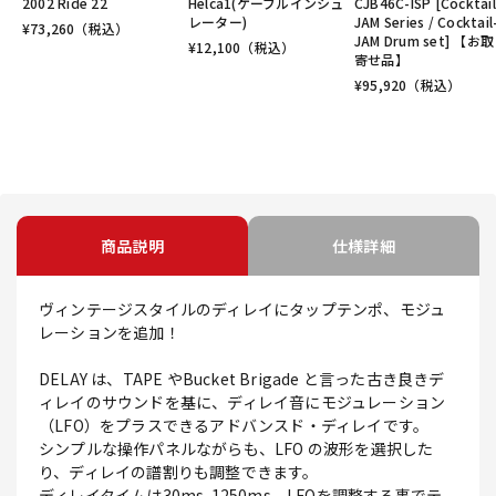
2002 Ride 22
Helca1(ケーブルインシュ
CJB46C-ISP [Cocktail
レーター)
JAM Series / Cocktail
¥
73,260
（税込）
JAM Drum set] 【お
¥
12,100
（税込）
寄せ品】
¥
95,920
（税込）
商品説明
仕様詳細
ヴィンテージスタイルのディレイにタップテンポ、モジュ
レーションを追加！
DELAY は、TAPE やBucket Brigade と言った古き良きデ
ィレイのサウンドを基に、ディレイ音にモジュレーション
（LFO）をプラスできるアドバンスド・ディレイです。
シンプルな操作パネルながらも、LFO の波形を選択した
り、ディレイの譜割りも調整できます。
ディレイタイムは30ms-1250ms。LFOを調整する事でテ