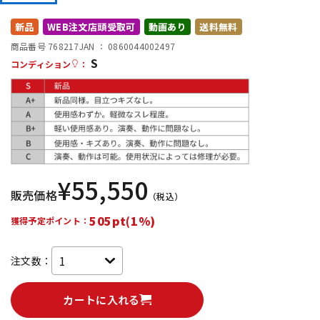
DTM オンライン納品
レコーディング機器
新品
WEB注文店頭受取可
動画あり
送料無料
商品番号 768217
JAN ：
0860044002497
S
配信/ライブ機器
楽器アクセサリ
コンディション
：
中古
ヴィンテージ
¥
55,550
販売価格
（税込）
505pt(1%)
獲得予定ポイント：
注文数：
カートに入れる