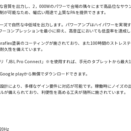
もクリアな音質を出力し、2，000Wのパワーで会場の隅々にまで高品位なサ
抑制が可能なため、幅広い用途で上質なPAを提供できます。
ーズで自然な中低域を出力します。パワーアンプはハイパワーを実現す
パワーコンプレッションを最小に抑え、高音圧においても低歪率を達成
れたDuraflex塗装のコーティングが施されており、また100時間のスト
耐久性を備えています。
プリ「JBL Pro Connect」※を使用すれば、手元のタブレットから最大10
oreやGoogle playから無償でダウンロードできます。
設計により、多様なゲイン要件に対応が可能です。稼働時にノイズの
ルが備えられており、利便性を高める工夫が随所に施されています。
0Hz