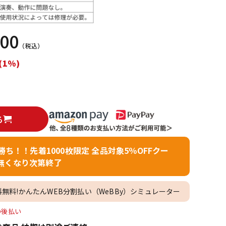
配信/ライブ
楽器アクセサ
機器
リ
500
（税込）
(1%)
る
者勝ち！！先着1000枚限定 全品対象5％OFFクー
無くなり次第終了
料無料!かんたんWEB分割払い（WeBBy）シミュレーター
O後払い