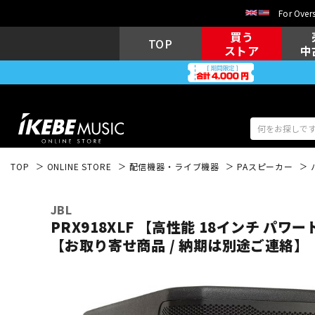
For Overs
買う
TOP
ストア
中
TOP
ONLINE STORE
配信機器・ライブ機器
PAスピーカー
アコギ/エレ
エレキギター
アコ
JBL
PRX918XLF 【高性能 18インチ パ
【お取り寄せ商品 / 納期は別途ご連絡】
キーボード
電子ピアノ