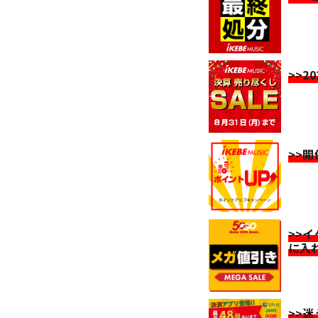
>>2
>>
>>
に入
>>