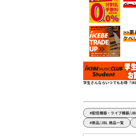
ペー
>>
ケベ
学生さんならいつでもお得『IKEBE 
配信機器・ライブ機器/J
新品/JBL 商品一覧