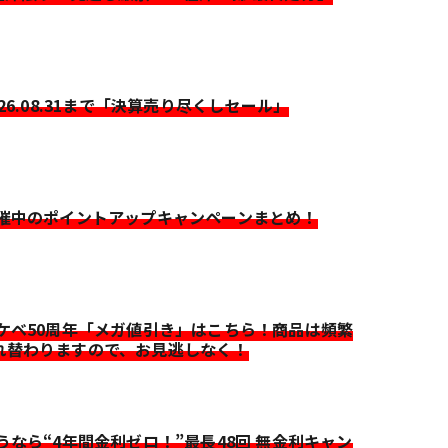
026.08.31まで「決算売り尽くしセール」
開催中のポイントアップキャンペーンまとめ！
イケベ50周年「メガ値引き」はこちら！商品は頻繁
れ替わりますので、お見逃しなく！
迷うなら“4年間金利ゼロ！”最長48回 無金利キャン