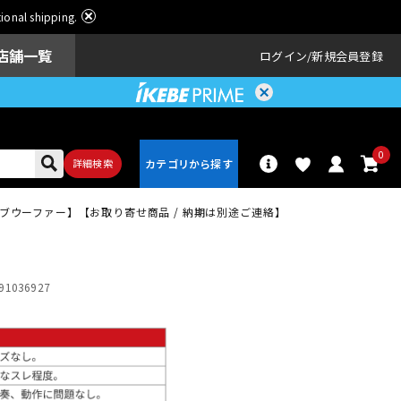
ational shipping.
店舗一覧
ログイン
新規会員登録
0
詳細検索
ド・サブウーファー】【お取り寄せ商品 / 納期は別途ご連絡】
パーカッショ
ドラム
ン
91036927
アンプ
エフェクター