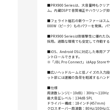
■PRX900 Seriesは、大音量時
ム。内蔵DSPで音質補正やハウリング
■フェライト磁石の新ウーファーはスム
000W（ピーク）ものパワーを発揮。
■PRX900 Seriesは耐衝撃性に優
採用。過酷な環境でも安定して作動する
■iOS、Android OSに対応した専用ア
ントロールできます。
※「JBL Pro Connect」はApp St
■広いヘッドルームと低ノイズの入力段
ット部には運搬の負荷を軽減するハンド
■仕様
周波数レンジ(－10dB)：30Hz～110Hz
最大音圧レベル：134dB SPL
ドライバー構成：18インチ(457mm)
クロスオーバー周波数：80Hz/100Hz/12