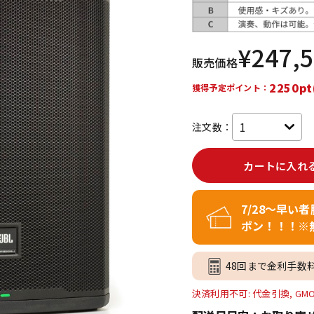
DTM オンラ
レコーディン
イン納品
グ機器
¥
247,
販売価格
ジ
2250pt
獲得予定ポイント：
注文数：
カートに入れ
7/28～早い
ポン！！！※
48回まで金利手数
決済利用不可: 代金引換, GM