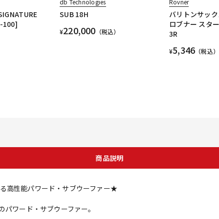
db Technologies
Rovner
 SIGNATURE
SUB 18H
バリトンサック
-100]
ロブナー スター
220,000
¥
（税込）
3R
5,346
¥
（税込）
商品説明
る高性能パワード・サブウーファー★
新のパワード・サブウーファー。