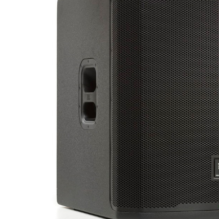
DJ機器
DTM
中古
ヴィンテー