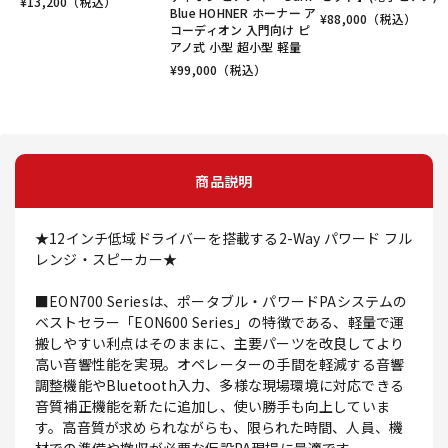
¥
13,200
（税込）
Blue HOHNER ホーナー ア
¥
88,000
（税込）
コーディオン 入門向け ピ
アノ式 小型 超小型 軽量
¥
99,000
（税込）
商品説明
★12インチ低域ドライバーを搭載する2-Way パワード フル
レンジ・スピーカー★
■EON700 Seriesは、ポータブル・パワードPAシステムの
ベストセラー「EON600 Series」の特徴である、軽量で運
搬しやすい利点はそのままに、主要パーツを改良してより
高い音響性能を実現。オペレーターの手間を軽減する音響
調整機能やBluetooth入力、多様な現場環境に対応できる
音質補正機能を新たに追加し、使い勝手も向上していま
す。高音質が求められながらも、限られた時間、人員、機