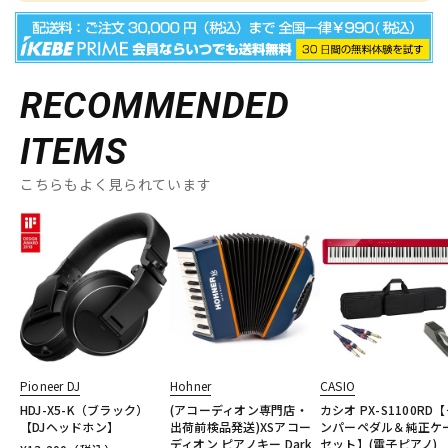
RECOMMENDED
ITEMS
こちらもよく見られています
Pioneer DJ
Hohner
CASIO
HDJ-X5-K（ブラック）
(アコーディオン専門店・
カシオ PX-S1100RD
【DJヘッドホン】
出荷前検品発送)XSアコー
ンパーペダル＆純正ケ
ディオン ピアノキー Dark
セット】(電子ピアノ)