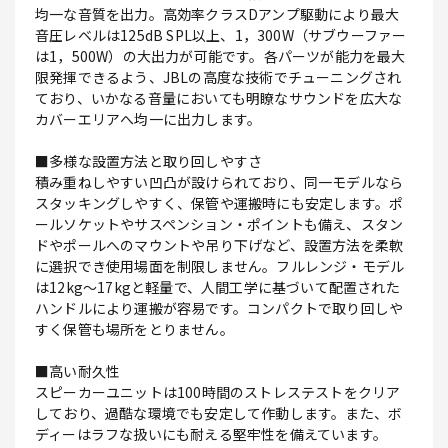
均一な音質を出力。高効率クラスDアンプ駆動により最大
音圧レベルは125dB SPL以上、1，300W（サブウーファー
は1，500W）の大出力が可能です。各パーツが能力を最大
限発揮できるよう、JBLの高度な技術でチューニングされ
ており、いかなる音量においても明瞭なサウンドを広大な
カバーエリアへ均一に出力します。
■多様な設置方法と取り回しやすさ
積み重ねしやすい凹凸が設けられており、同一モデルなら
スタッキングしやすく、保管や運搬時にも安定します。ポ
ールソケットやサスペンション・ポイントも備え、スタン
ドやポールへのマウントや吊り下げなど、設置方法を柔軟
に選択でき使用場面を制限しません。フルレンジ・モデル
は12kg～17kgと軽量で、人間工学に基づいて配置された
ハンドルにより運搬が容易です。コンパクトで取り回しや
すく保管も場所をとりません。
■高い耐久性
スピーカーユニットは100時間のストレステストをクリア
しており、過酷な環境でも安定して作動します。また、ボ
ディーはラフな扱いにも耐える堅牢性を備えています。