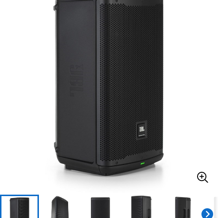
ベース
ウクレレ
ドラム
パーカッション
キーボード
電子ピアノ
管楽器
その他楽器
アンプ
エフェクター
DJ機器
DTM