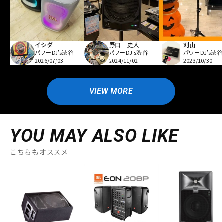
イシダ
野口 史人
刈山
パワーDJ's渋谷
パワーDJ's渋谷
パワーDJ's渋谷
2026/07/03
2024/11/02
2023/10/30
VIEW MORE
YOU MAY ALSO LIKE
こちらもオススメ