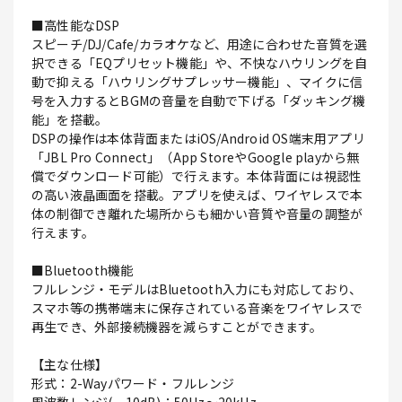
■高性能なDSP
スピーチ/DJ/Cafe/カラオケなど、用途に合わせた音質を選
択できる「EQプリセット機能」や、不快なハウリングを自
動で抑える「ハウリングサプレッサー機能」、マイクに信
号を入力するとBGMの音量を自動で下げる「ダッキング機
能」を搭載。
DSPの操作は本体背面またはiOS/Android OS端末用アプリ
「JBL Pro Connect」（App StoreやGoogle playから無
償でダウンロード可能）で行えます。本体背面には視認性
の高い液晶画面を搭載。アプリを使えば、ワイヤレスで本
体の制御でき離れた場所からも細かい音質や音量の調整が
行えます。
■Bluetooth機能
フルレンジ・モデルはBluetooth入力にも対応しており、
スマホ等の携帯端末に保存されている音楽をワイヤレスで
再生でき、外部接続機器を減らすことができます。
【主な仕様】
形式：2-Wayパワード・フルレンジ