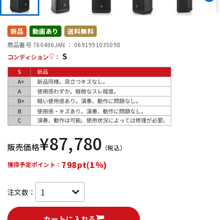
DTM オンライン納品
レコーディング機器
新品
動画あり
送料無料
配信/ライブ機器
楽器アクセサリ
商品番号 760486
JAN ：
0691991035098
S
コンディション
：
中古
ヴィンテージ
¥
87,780
販売価格
（税込）
798pt(1%)
獲得予定ポイント：
注文数：
カートに入れる