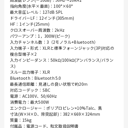
周波数レンジ(－10dB)：50Hz～20kHz
指向角度(水平×垂直)：100°×60°
最大音圧レベル：127dB SPL
ドライバーLF：12インチ(305mm)
HF：1インチ(25mm)
クロスオーバー周波数：2kHz
パワーアンプ：1，300W(ピーク)
入力チャンネル数：3（2モノラル+Bluetooth）
入力端子・形式：XLRと標準フォーンジャック(3P)対応の
複合型端子×2
入力インピーダンス：50kΩ/100kΩ(アンバランス/バラン
ス)
スルー出力端子：XLR
Bluetooth：Bluetooth 5.0
最長通信距離：見通しの良い状態で約20ｍ
対応コーデック：SBC
電源：AC100V、50/60Hz
消費電力：最大500W
エンクロージャー：ポリプロピレン+10%Talc、黒
寸法(W×H×D、除突起部)：382×669×324mm
質量：15kg
付属品：電源コード、和文取扱説明書