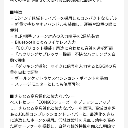
材での準備や撤収が必要な仮設PA現場に最適です。
■特徴
・ 12インチ低域ドライバーを採用したコンパクトなモデル
・ 軽量で持ちやすいハンドルも装備し、運搬や設置の際に
便利
・ XLR/標準フォーン対応の入力端子を2系統装備
・ Bluetoothによるワイヤレス入力
・「EQプリセット機能」用途に合わせた音質を選択可能
・「ハウリングサプレッサー機能」不快なハウリングを自
動で抑制
・「ダッキング機能」マイクに信号を入力するとBGMの音
量を自動で調整
・ ポールソケットやサスペンション・ポイントを装備
・ ステージモニターとしても使用可能
■さらなる高音質化と強力なパワー
ベストセラー「EON600シリーズ」をブラッシュアップ
し、さらなる高音質化と強力なパワーを実現。高域は定評
あるJBL製コンプレッションドライバーと、最適化をさら
に追及したホーンを採用。低域は設計を見直し効率を高め
た新ウーファーを搭載し、自然な軸外特性を備えた明瞭で