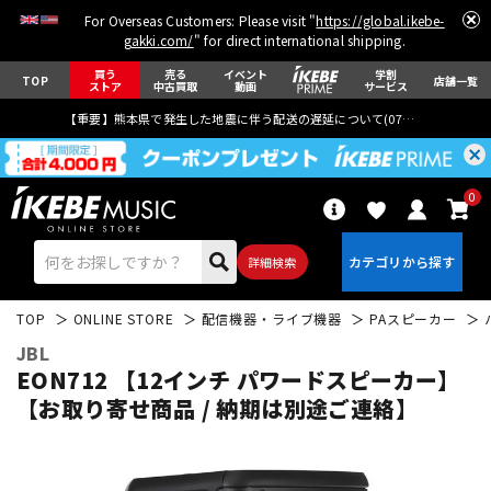
For Overseas Customers: Please visit "
https://global.ikebe-
gakki.com/
" for direct international shipping.
買う
売る
イベント
学割
TOP
店舗一覧
ストア
中古買取
動画
サービス
【重要】熊本県で発生した地震に伴う配送の遅延について(
07月29日
更新)
0
詳細検索
TOP
ONLINE STORE
配信機器・ライブ機器
PAスピーカー
JBL
EON712 【12インチ パワードスピーカー】
【お取り寄せ商品 / 納期は別途ご連絡】
エレキギター
アコギ/エレアコ