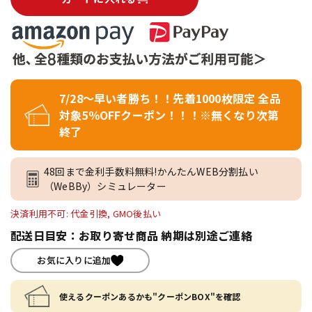
7/28～早い者勝ち！！先着1000枚限定 全品
対象5％OFFクーポン！！！※無くなり次第
終了
48回まで金利手数料無料!かんたんWEB分割払い
（WeBBy）シミュレーター
決済利用不可: 代金引換, GMO後払い
配送日目安：お取り寄せ商品 納期は別途ご連絡
お気に入りに追加
使えるクーポンあるかも"クーポンBOX"を確認