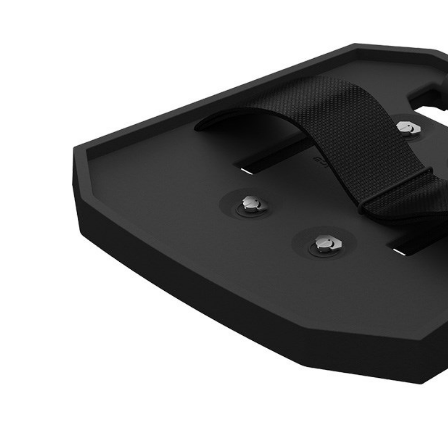
DJ機器
DTM
中古
ヴィンテー