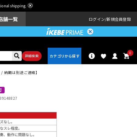
ational shipping.
店舗一覧
ログイン
新規会員登録
0
詳細検索
商品 / 納期は別途ご連絡】
パーカッショ
ドラム
ン
可
39148827
アンプ
エフェクター