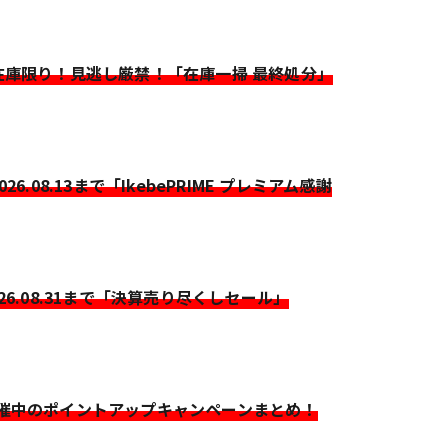
>在庫限り！見逃し厳禁！「在庫一掃 最終処分」
2026.08.13まで「IkebePRIME プレミアム感謝
026.08.31まで「決算売り尽くしセール」
開催中のポイントアップキャンペーンまとめ！