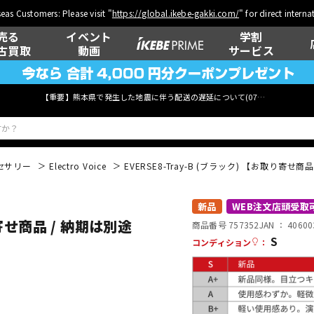
eas Customers: Please visit "
https://global.ikebe-gakki.com/
" for direct intern
売る
イベント
学割
古買取
動画
サービス
【重要】熊本県で発生した地震に伴う配送の遅延について(
07月29日
更新)
セサリー
Electro Voice
EVERSE8-Tray-B (ブラック) 【お取り寄せ
ベース
ウクレレ
新品
WEB注文店頭受取
り寄せ商品 / 納期は別途
商品番号 757352
JAN ：
40600
S
コンディション
：
管楽器
その他楽器