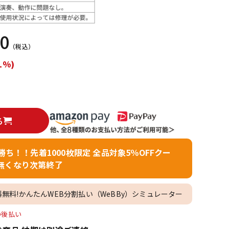
配信/ライブ
楽器アクセサ
機器
リ
00
（税込）
1%)
る
者勝ち！！先着1000枚限定 全品対象5％OFFクー
無くなり次第終了
料無料!かんたんWEB分割払い（WeBBy）シミュレーター
O後払い