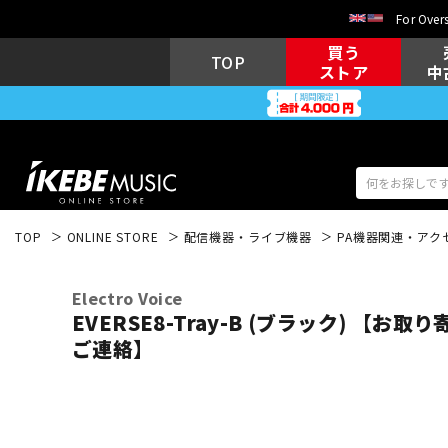
For Overs
買う
TOP
ストア
中
TOP
ONLINE STORE
配信機器・ライブ機器
PA機器関連・アク
アコギ/エレ
エレキギター
アコ
Electro Voice
EVERSE8-Tray-B (ブラック) 【お取
ご連絡】
キーボード
電子ピアノ