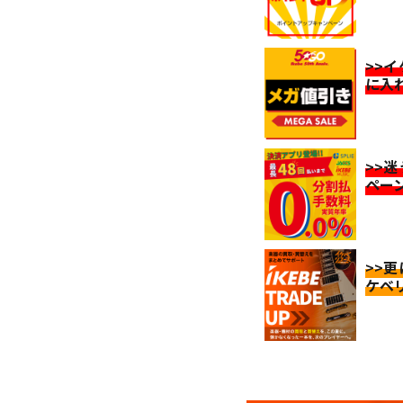
>>
に入
>>
ペー
>>
ケベ