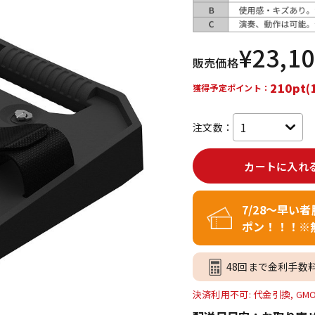
DTM オンラ
レコーディン
イン納品
グ機器
¥
23,1
販売価格
ジ
210pt(
獲得予定ポイント：
注文数：
カートに入れ
7/28～早い
ポン！！！※
48回まで金利手数
決済利用不可: 代金引換, GM