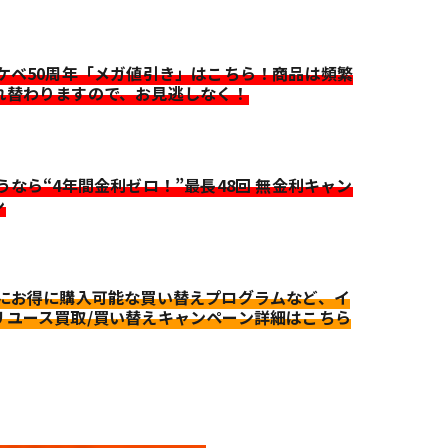
イケベ50周年「メガ値引き」はこちら！商品は頻繁
れ替わりますので、お見逃しなく！
迷うなら“4年間金利ゼロ！”最長48回 無金利キャン
ン
更にお得に購入可能な買い替えプログラムなど、イ
リユース買取/買い替えキャンペーン詳細はこちら