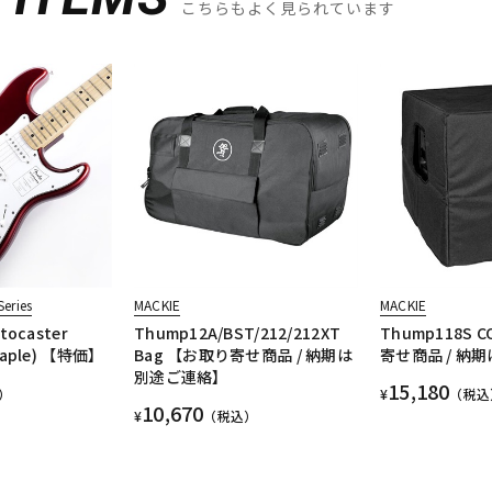
こちらもよく見られています
eries
MACKIE
MACKIE
tocaster
Thump12A/BST/212/212XT
Thump118S 
/Maple) 【特価】
Bag 【お取り寄せ商品 / 納期は
寄せ商品 / 納
別途ご連絡】
15,180
）
¥
（税込
10,670
¥
（税込）