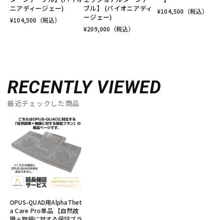
ニアディージェー)
ブル】 (パイオニアディ
¥
104,500
（税込）
ージェー)
¥
104,500
（税込）
¥
209,000
（税込）
RECENTLY VIEWED
最近チェックした商品
OPUS-QUAD用AlphaThet
a Care Pro単品 【自然故
障＋物損に対する保証プラ