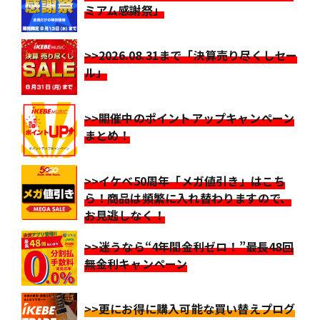
ミアム感謝祭」
>>2026.08.31まで「決算売り尽くしセー
ル」
>>開催中のポイントアップキャンペーン
まとめ！
>>イケベ50周年「メガ値引き」はこち
ら！商品は頻繁に入れ替わりますので、
お見逃しなく！
>>迷うなら“4年間金利ゼロ！”最長48回
無金利キャンペーン
>>更にお得に購入可能な買い替えプログ