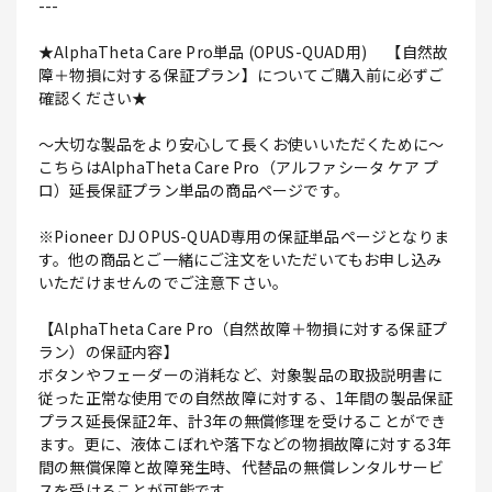
---
★AlphaTheta Care Pro単品 (OPUS-QUAD用) 【自然故
障＋物損に対する保証プラン】についてご購入前に必ずご
確認ください★
～大切な製品をより安心して長くお使いいただくために～
こちらはAlphaTheta Care Pro（アルファシータ ケア プ
ロ）延長保証プラン単品の商品ページです。
※Pioneer DJ OPUS-QUAD専用の保証単品ページとなりま
す。他の商品とご一緒にご注文をいただいてもお申し込み
いただけませんのでご注意下さい。
【AlphaTheta Care Pro（自然故障＋物損に対する保証プ
ラン）の保証内容】
ボタンやフェーダーの消耗など、対象製品の取扱説明書に
従った正常な使用での自然故障に対する、1年間の製品保証
プラス延長保証2年、計3年の無償修理を受けることができ
ます。更に、液体こぼれや落下などの物損故障に対する3年
間の無償保障と故障発生時、代替品の無償レンタルサービ
スを受けることが可能です。