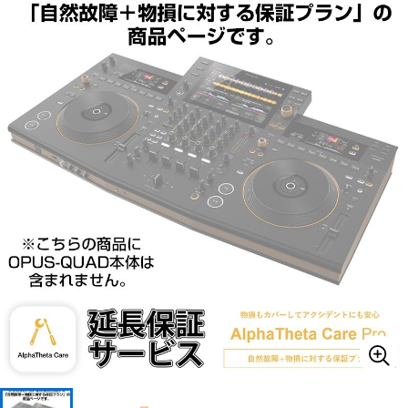
ベース
ウクレレ
ドラム
パーカッション
キーボード
電子ピアノ
管楽器
その他楽器
アンプ
エフェクター
DJ機器
DTM