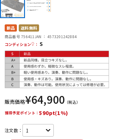
DTM オンライン納品
レコーディング機器
配信/ライブ機器
楽器アクセサリ
新品
送料無料
商品番号 756411
JAN ：
4573201242884
S
コンディション
：
中古
ヴィンテージ
¥
64,900
販売価格
（税込）
590pt(1%)
獲得予定ポイント：
注文数：