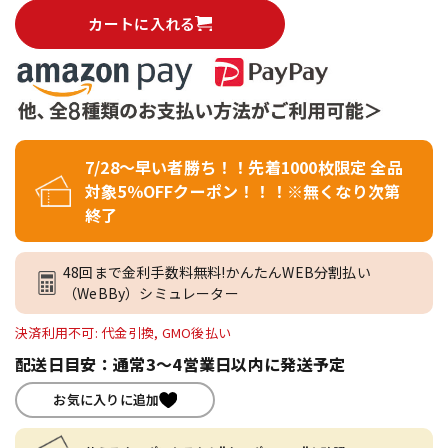
カートに入れる
7/28～早い者勝ち！！先着1000枚限定 全品
対象5％OFFクーポン！！！※無くなり次第
終了
48回まで金利手数料無料!かんたんWEB分割払い
（WeBBy）シミュレーター
決済利用不可: 代金引換, GMO後払い
配送日目安：通常3～4営業日以内に発送予定
お気に入りに追加