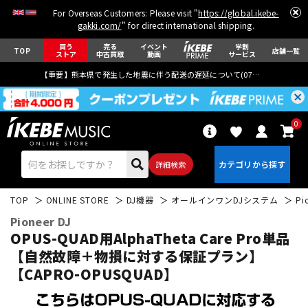
For Overseas Customers: Please visit "
https://global.ikebe-
gakki.com/
" for direct international shipping.
買う
売る
イベント
学割
TOP
店舗一覧
ストア
中古買取
動画
サービス
【重要】熊本県で発生した地震に伴う配送の遅延について(
07月29日
更新)
0
詳細検索
TOP
ONLINE STORE
DJ機器
オールインワンDJシステム
Pi
Pioneer DJ
OPUS-QUAD用AlphaTheta Care Pro単品
【自然故障＋物損に対する保証プラン】
【CAPRO-OPUSQUAD】
エレキギター
アコギ/エレアコ