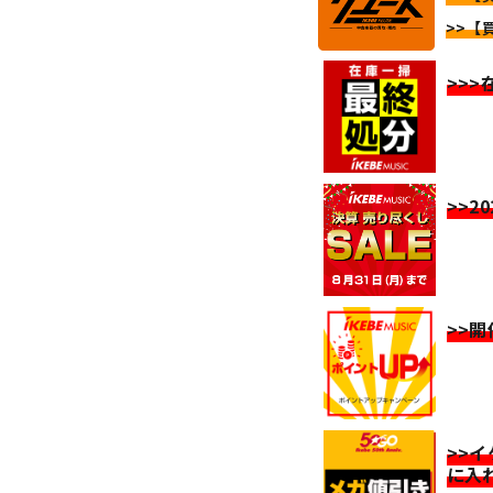
>>【買
>>
>>2
>>
>>
に入