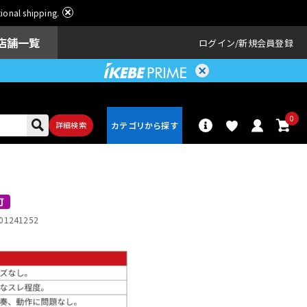
ational shipping.
店舗一覧
ログイン
新規会員登録
0
詳細検索
パーカッショ
ドラム
ン
可
01241252
アンプ
エフェクター