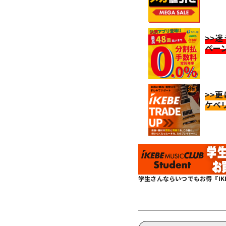
>>
ペー
>>
ケベ
学生さんならいつでもお得『IKEBE 