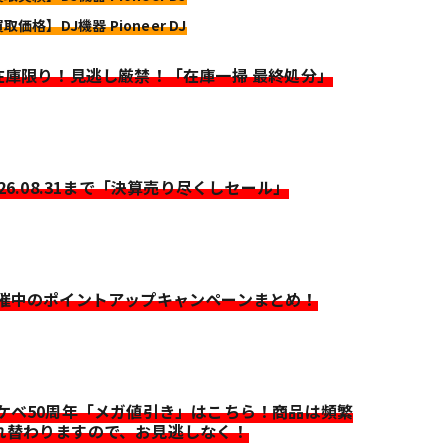
取価格】DJ機器 Pioneer DJ
>在庫限り！見逃し厳禁！「在庫一掃 最終処分」
026.08.31まで「決算売り尽くしセール」
開催中のポイントアップキャンペーンまとめ！
イケベ50周年「メガ値引き」はこちら！商品は頻繁
れ替わりますので、お見逃しなく！