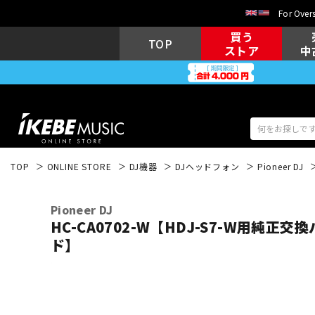
For Overs
買う
TOP
ストア
中
TOP
ONLINE STORE
DJ機器
DJヘッドフォン
Pioneer DJ
アコギ/エレ
エレキギター
アコ
Pioneer DJ
HC-CA0702-W【HDJ-S7-W用純正
ド】
キーボード
電子ピアノ