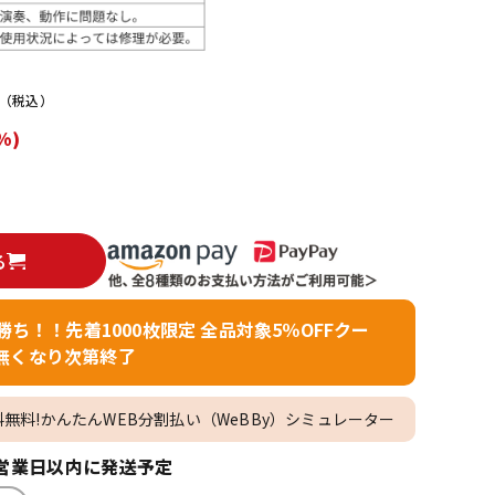
配信/ライブ
楽器アクセサ
機器
リ
（税込）
%)
る
者勝ち！！先着1000枚限定 全品対象5％OFFクー
無くなり次第終了
料無料!かんたんWEB分割払い（WeBBy）シミュレーター
営業日以内に発送予定