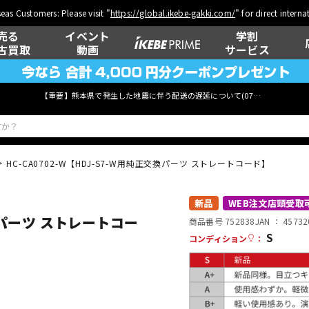
eas Customers: Please visit "
https://global.ikebe-gakki.com/
" for direct intern
売る
イベント
学割
古買取
動画
サービス
【重要】熊本県で発生した地震に伴う配送の遅延について(
07月29日
更新)
HC-CA0702-W【HDJ-S7-W用純正交換パーツ ストレートコード】
ベース
ウクレレ
新品
WEB注文店頭受取
交換パーツ ストレートコー
商品番号 752838
JAN ：
45732
S
コンディション
：
管楽器
その他楽器