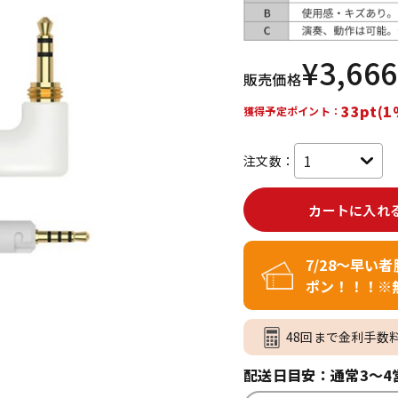
DTM オンラ
レコーディン
イン納品
グ機器
¥
3,666
販売価格
ジ
33pt(1
獲得予定ポイント：
注文数：
カートに入れ
7/28～早い
ポン！！！※
48回まで金利手数
配送日目安：通常3～4