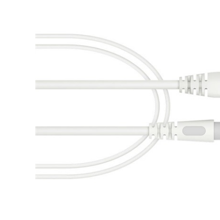
DJ機器
DTM
中古
ヴィンテー