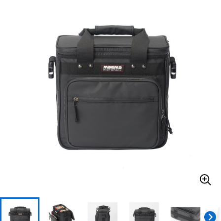
ベース
ウクレレ
ドラム
パーカッション
キーボード
電子ピアノ
管楽器
その他楽器
アンプ
エフェクター
DJ機器
DTM