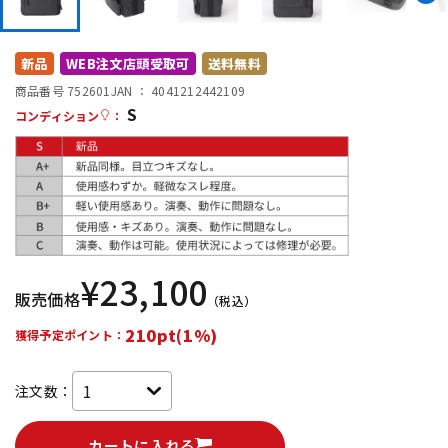
DTM オンライン納品
レコーディング機器
新品
WEB注文店頭受取可
送料無料
配信/ライブ機器
楽器アクセサリ
商品番号 752601
JAN ：
4041212442109
S
コンディション
：
中古
ヴィンテージ
¥
23,100
販売価格
（税込）
210pt(1%)
獲得予定ポイント：
注文数：
カートに入れる