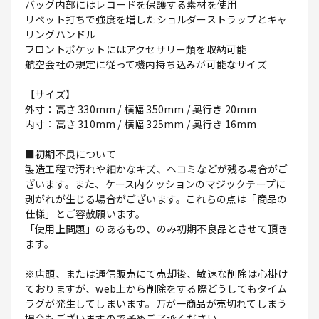
バッグ内部にはレコードを保護する素材を使用
リベット打ちで強度を増したショルダーストラップとキャ
リングハンドル
フロントポケットにはアクセサリー類を収納可能
航空会社の規定に従って機内持ち込みが可能なサイズ
【サイズ】
外寸：高さ 330mm / 横幅 350mm / 奥行き 20mm
内寸：高さ 310mm / 横幅 325mm / 奥行き 16mm
■初期不良について
製造工程で汚れや細かなキズ、ヘコミなどが残る場合がご
ざいます。また、ケース内クッションのマジックテープに
剥がれが生じる場合がございます。これらの点は「商品の
仕様」とご容赦願います。
「使用上問題」のあるもの、のみ初期不良品とさせて頂き
ます。
※店頭、または通信販売にて売却後、敏速な削除は心掛け
ておりますが、web上から削除をする際どうしてもタイム
ラグが発生してしまいます。万が一商品が売切れてしまう
場合もございますので予めご了承ください。