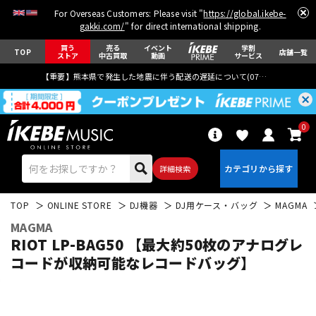
For Overseas Customers: Please visit "
https://global.ikebe-
gakki.com/
" for direct international shipping.
買う
売る
イベント
学割
TOP
店舗一覧
ストア
中古買取
動画
サービス
【重要】熊本県で発生した地震に伴う配送の遅延について(
07月29日
更新)
0
詳細検索
TOP
ONLINE STORE
DJ機器
DJ用ケース・バッグ
MAGMA
MAGMA
RIOT LP-BAG50 【最大約50枚のアナログレ
コードが収納可能なレコードバッグ】
エレキギター
アコギ/エレアコ