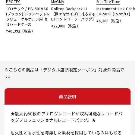
PROTEC
MAGMA
Free The Tone
プロテック / PB-301VAX
Rolltop Backpack III
Instrument Link Cabl
(ブラック) トランペット&
【様々なサイズに対応する
CU-5050 (15cm/LL)
フリューゲルホルン用 セ
DJコントローラーバッグ】
¥
4,400
（税込）
ミハードケース
¥
22,000
（税込）
¥
40,392
（税込）
※こちらの商品は「デジタル店頭限定クーポン」対象外商品で
す。
商品説明
★最大約50枚のアナログレコードが収納可能なレコードバ
ッグプロフェッショナルレコードバッグ。★
耐久性と耐水性を考慮した素材を採用しているのはもちろ