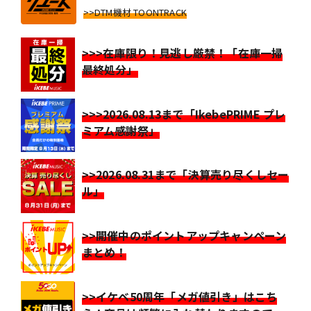
>>DTM機材 TOONTRACK
>>>在庫限り！見逃し厳禁！「在庫一掃
最終処分」
>>>2026.08.13まで「IkebePRIME プレ
ミアム感謝祭」
>>2026.08.31まで「決算売り尽くしセー
ル」
>>開催中のポイントアップキャンペーン
まとめ！
>>イケベ50周年「メガ値引き」はこち