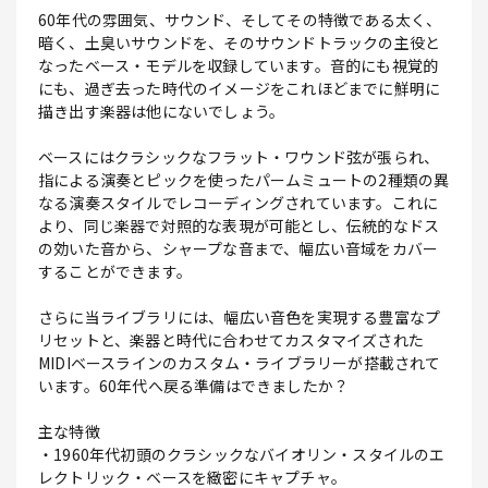
60年代の雰囲気、サウンド、そしてその特徴である太く、
暗く、土臭いサウンドを、そのサウンドトラックの主役と
なったベース・モデルを収録しています。音的にも視覚的
にも、過ぎ去った時代のイメージをこれほどまでに鮮明に
描き出す楽器は他にないでしょう。
ベースにはクラシックなフラット・ワウンド弦が張られ、
指による演奏とピックを使ったパームミュートの2種類の異
なる演奏スタイルでレコーディングされています。これに
より、同じ楽器で対照的な表現が可能とし、伝統的なドス
の効いた音から、シャープな音まで、幅広い音域をカバー
することができます。
さらに当ライブラリには、幅広い音色を実現する豊富なプ
リセットと、楽器と時代に合わせてカスタマイズされた
MIDIベースラインのカスタム・ライブラリーが搭載されて
います。60年代へ戻る準備はできましたか？
主な特徴
・1960年代初頭のクラシックなバイオリン・スタイルのエ
レクトリック・ベースを緻密にキャプチャ。