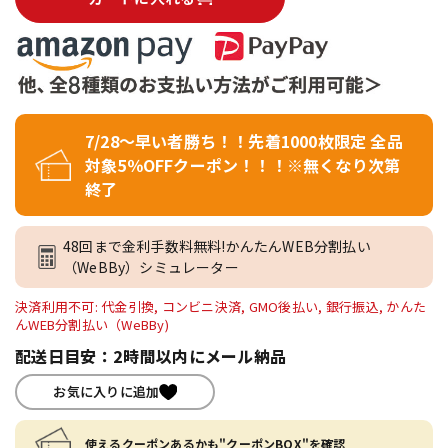
7/28～早い者勝ち！！先着1000枚限定 全品
対象5％OFFクーポン！！！※無くなり次第
終了
48回まで金利手数料無料!かんたんWEB分割払い
（WeBBy）シミュレーター
決済利用不可: 代金引換, コンビニ決済, GMO後払い, 銀行振込, かんた
んWEB分割払い（WeBBy)
配送日目安：2時間以内にメール納品
お気に入りに追加
使えるクーポンあるかも"クーポンBOX"を確認