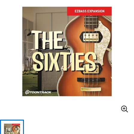
ベース
ウクレレ
ドラム
パーカッション
キーボード
電子ピアノ
管楽器
その他楽器
アンプ
エフェクター
DJ機器
DTM