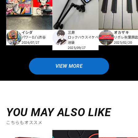
イシダ
三井
オカザキ
パワーDJ's渋谷
ロックハウスイケベ
リボレ秋葉原
2026/07/27
池袋
2025/02/20
2025/09/17
VIEW MORE
YOU MAY ALSO LIKE
こちらもオススメ