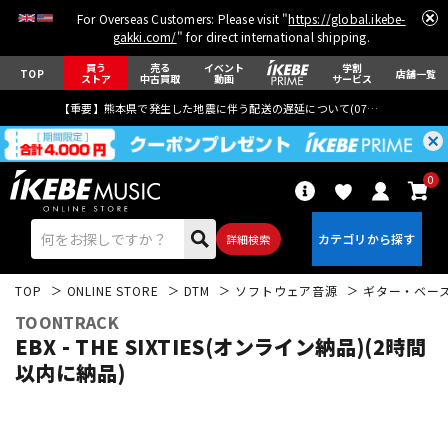
For Overseas Customers: Please visit "
https://global.ikebe-
gakki.com/
" for direct international shipping.
買う
売る
イベント
学割
TOP
店舗一覧
ストア
中古買取
動画
サービス
【重要】熊本県で発生した地震に伴う配送の遅延について(
07月29日
更新)
0
詳細検索
TOP
ONLINE STORE
DTM
ソフトウェア音源
ギター・ベー
TOONTRACK
EBX - THE SIXTIES(オンライン納品)(2時間
以内に納品)
エレキギター
アコギ/エレアコ