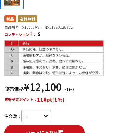
DTM オンライン納品
レコーディング機器
新品
送料無料
配信/ライブ機器
楽器アクセサリ
商品番号 751556
JAN ：
4511820126352
S
コンディション
：
中古
ヴィンテージ
¥
12,100
販売価格
（税込）
110pt(1%)
獲得予定ポイント：
注文数：
カートに入れる