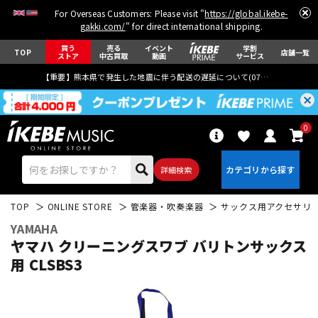
For Overseas Customers: Please visit "
https://global.ikebe-
gakki.com/
" for direct international shipping.
買う
売る
イベント
学割
TOP
店舗一覧
ストア
中古買取
動画
サービス
【重要】熊本県で発生した地震に伴う配送の遅延について(
07月29日
更新)
0
詳細検索
TOP
ONLINE STORE
管楽器・吹奏楽器
サックス用アクセサリ
YAMAHA
ヤマハ クリーニングスワブ バリトンサックス
用 CLSBS3
エレキギター
アコギ/エレアコ