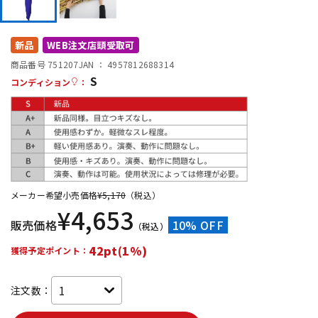
DTM オンライン納品
レコーディング機器
新品
WEB注文店頭受取可
配信/ライブ機器
楽器アクセサリ
商品番号 751207
JAN ：
4957812688314
S
コンディション
：
中古
ヴィンテージ
メーカー希望小売価格
¥
5,170
（税込）
¥
4,653
販売価格
10% OFF
（税込）
42pt(1%)
獲得予定ポイント：
注文数：