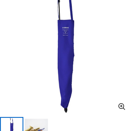
ベース
ウクレレ
ドラム
パーカッション
キーボード
電子ピアノ
管楽器
その他楽器
アンプ
エフェクター
DJ機器
DTM