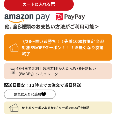
カートに入れる
7/28～早い者勝ち！！先着1000枚限定 全品
対象5％OFFクーポン！！！※無くなり次第
終了
48回まで金利手数料無料!かんたんWEB分割払い
（WeBBy）シミュレーター
配送日目安：12時までの注文で当日発送
お気に入りに追加
使えるクーポンあるかも"クーポンBOX"を確認