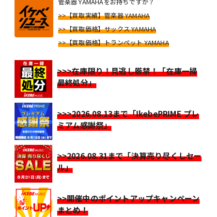
管楽器 YAMAHAをお持ちですか？
>>【買取実績】管楽器 YAMAHA
>>【買取価格】サックス YAMAHA
>>【買取価格】トランペット YAMAHA
>>>在庫限り！見逃し厳禁！「在庫一掃
最終処分」
>>>2026.08.13まで「IkebePRIME プレ
ミアム感謝祭」
>>2026.08.31まで「決算売り尽くしセー
ル」
>>開催中のポイントアップキャンペーン
まとめ！