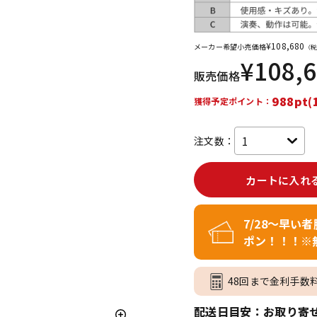
DTM オンラ
レコーディン
イン納品
グ機器
¥
108,680
メーカー希望小売価格
（税
¥
108,
販売価格
ジ
988pt(
獲得予定ポイント：
注文数：
カートに入れ
7/28～早い
ポン！！！※
48回まで金利手数
配送日目安：お取り寄せ