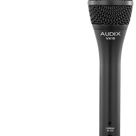
DJ機器
DTM
中古
ヴィンテー