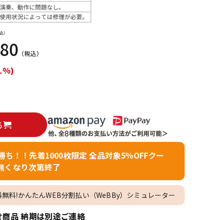
配信/ライブ
楽器アクセサ
機器
リ
込）
680
（税込）
1%)
る
者勝ち！！先着1000枚限定 全品対象5％OFFクー
無くなり次第終了
料無料!かんたんWEB分割払い（WeBBy）シミュレーター
商品 納期は別途ご連絡