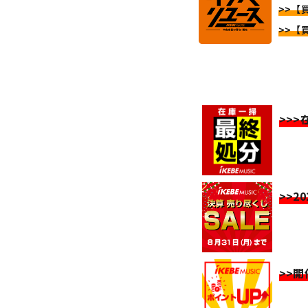
>>【
>>【
>>
>>2
>>