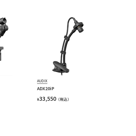
AUDIX
ADX20iP
33,550
¥
（税込）