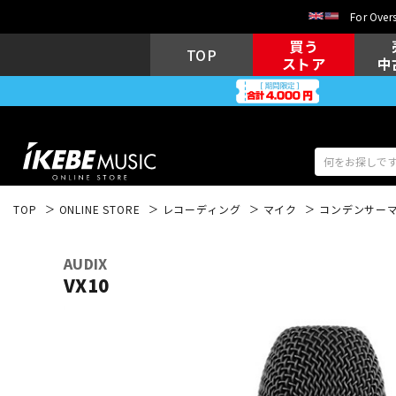
For Overs
買う
TOP
ストア
中
TOP
ONLINE STORE
レコーディング
マイク
コンデンサー
アコギ/エレ
エレキギター
アコ
AUDIX
VX10
キーボード
電子ピアノ