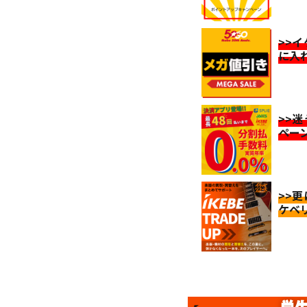
>>
に入
>>
ペー
>>
ケベ