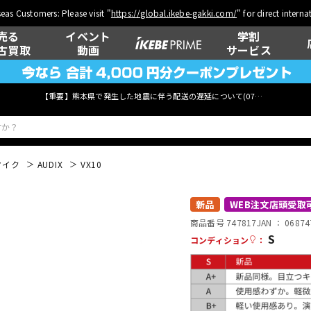
eas Customers: Please visit "
https://global.ikebe-gakki.com/
" for direct intern
売る
イベント
学割
古買取
動画
サービス
【重要】熊本県で発生した地震に伴う配送の遅延について(
07月29日
更新)
マイク
AUDIX
VX10
ベース
ウクレレ
新品
WEB注文店頭受取
商品番号 747817
JAN ：
06874
S
コンディション
：
管楽器
その他楽器