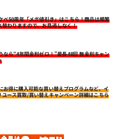
イケベ50周年「メガ値引き」はこちら！商品は頻繁
れ替わりますので、お見逃しなく！
迷うなら“4年間金利ゼロ！”最長48回 無金利キャン
ン
更にお得に購入可能な買い替えプログラムなど、イ
リユース買取/買い替えキャンペーン詳細はこちら