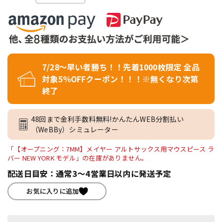
7/28～早い者勝ち！！先着1000枚限定 全品
対象5％OFFクーポン！！！※無くなり次第
終了
48回まで金利手数料無料!かんたんWEB分割払い
（WeBBy）シミュレーター
「【オープニング：7MM】メイヤー アルトサックス用マウスピース ラ
バー NEW YORK モデル」の在庫がありません。
配送日目安：通常3～4営業日以内に発送予定
お気に入りに追加