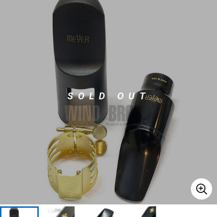
ベース
ウクレレ
ドラム
パーカッション
キーボード
電子ピアノ
SOLD OUT
管楽器
その他楽器
アンプ
エフェクター
DJ機器
DTM