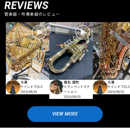
REVIEWS
管楽器・吹奏楽器のレビュー
大澤
椎名 偉吹
大澤
ウインドブロス
トランペットステ
ウインドブロ
2026/08/03
ーション
2026/08/02
2026/08/03
VIEW MORE