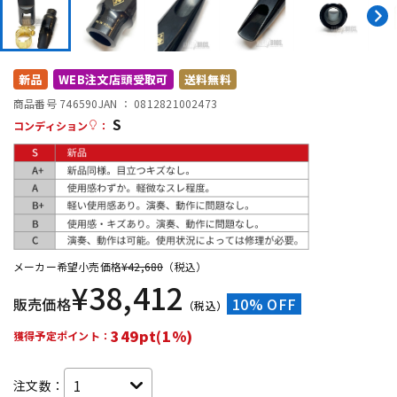
DTM オンライン納品
レコーディング機器
配信/ライブ機器
楽器アクセサリ
新品
WEB注文店頭受取可
送料無料
商品番号 746590
JAN ：
0812821002473
S
コンディション
：
中古
ヴィンテージ
メーカー希望小売価格
¥
42,680
（税込）
¥
38,412
販売価格
10% OFF
（税込）
349pt(1%)
獲得予定ポイント：
注文数：