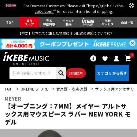
For Overseas Customers: Please visit "
https://global.ikebe-
gakki.com/
" for direct international shipping.
買う
売る
イベント
学割
TOP
店舗一覧
ストア
中古買取
動画
サービス
【重要】熊本県で発生した地震に伴う配送の遅延について(
07月29日
更新)
0
詳細検索
TOP
ONLINE STORE
管楽器・吹奏楽器
サックス用アクセサリ
MEYER
【オープニング：7MM】メイヤー アルトサ
ックス用マウスピース ラバー NEW YORK モ
デル
エレキギター
アコギ/エレアコ