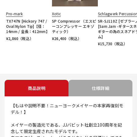
Pro-mark
Xotic
Schlagwerk Percussio
TX747N [Hickory 747 /
SP Compressor （エスピ
SR-SJ110Z [ゼブラー
Oval Nylon Tip]【径：
ーコンプレッサー エキゾ
[Sam Jam -ギタースネ
14mm / 全長：412mm】
ティック）
ギターの為のスネアド
ム]
¥
2,860
（税込）
¥
26,400
（税込）
¥
15,730
（税込）
商品説明
仕様詳細
【もはや説明不要！ニューヨークメイヤーの本家再復刻モ
デル！】
メイヤーの製造元である、JJバビット社創立100周年を記
念して限定生産されたモデルです。