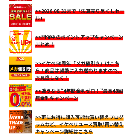
>>2026.08.31まで「決算売り尽くしセー
ル」
>>開催中のポイントアップキャンペーン
まとめ！
>>イケベ50周年「メガ値引き」はこち
ら！商品は頻繁に入れ替わりますので、
お見逃しなく！
>>迷うなら“4年間金利ゼロ！”最長48回
無金利キャンペーン
>>更にお得に購入可能な買い替えプログ
ラムなど、イケベリユース買取/買い替え
キャンペーン詳細はこちら