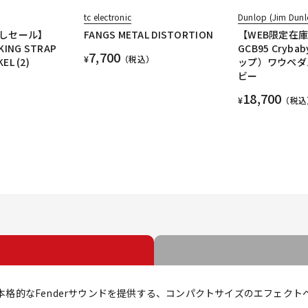
tc electronic
Dunlop (Jim Dunl
しセール】
FANGS METAL DISTORTION
【WEB限定在
KING STRAP
GCB95 Cryb
7,700
¥
（税込）
EL (2)
ップ）ワウペダ
)
ビー
18,700
¥
（税込
ーに本格的なFenderサウンドを提供する、コンパクトサイズのエフェク