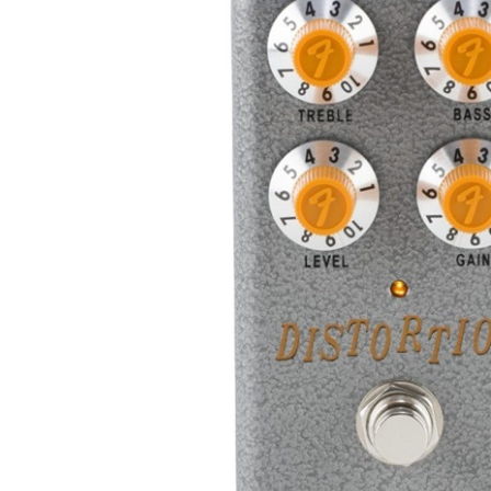
DJ機器
DTM
中古
ヴィンテー