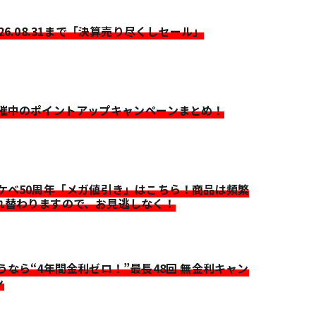
026.08.31まで「決算売り尽くしセール」
開催中のポイントアップキャンペーンまとめ！
イケベ50周年「メガ値引き」はこちら！商品は頻繁
れ替わりますので、お見逃しなく！
迷うなら“4年間金利ゼロ！”最長48回 無金利キャン
ン