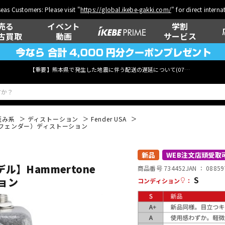
eas Customers: Please visit "
https://global.ikebe-gakki.com/
" for direct intern
売る
イベント
学割
古買取
動画
サービス
【重要】熊本県で発生した地震に伴う配送の遅延について(
07月29日
更新)
歪み系
ディストーション
Fender USA
on（フェンダー）ディストーション
ベース
ウクレレ
新品
WEB注文店頭受取
】Hammertone
商品番号 734452
JAN ：
08859
S
ション
コンディション
：
管楽器
その他楽器