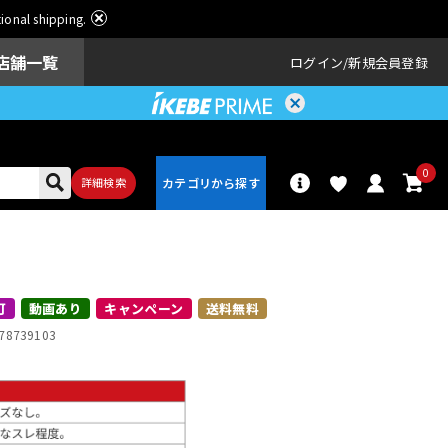
ational shipping.
店舗一覧
ログイン
新規会員登録
0
詳細検索
パーカッショ
ドラム
ン
可
動画あり
キャンペーン
送料無料
78739103
アンプ
エフェクター