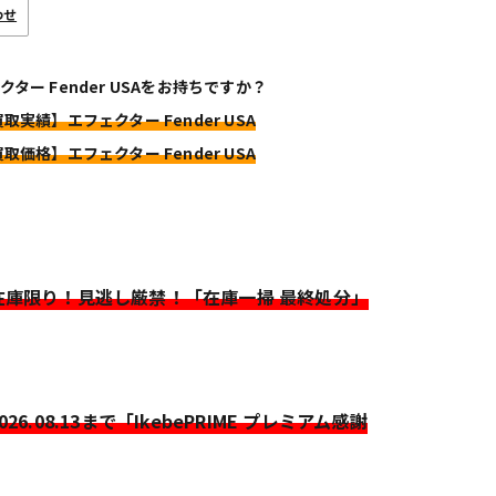
わせ
クター Fender USAをお持ちですか？
買取実績】エフェクター Fender USA
買取価格】エフェクター Fender USA
>在庫限り！見逃し厳禁！「在庫一掃 最終処分」
2026.08.13まで「IkebePRIME プレミアム感謝