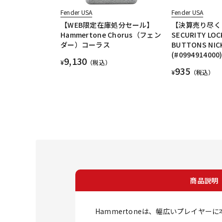
Fender USA
Fender USA
【WEB限定在庫処分セール】
【決算売り尽く
Hammertone Chorus（フェン
SECURITY LOC
ダー）コーラス
BUTTONS NICK
(#0994914000
9,130
¥
（税込）
935
¥
（税込）
商品説明
Hammertoneは、幅広いプレイヤ