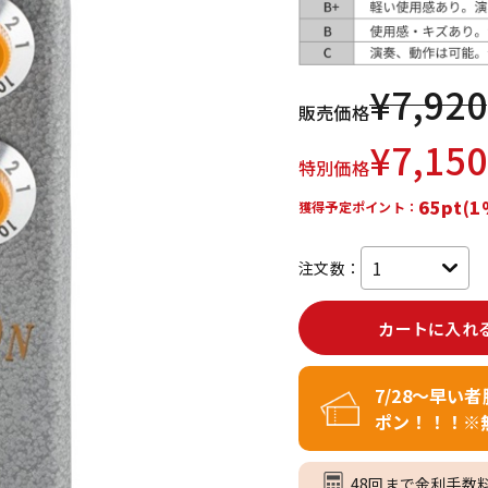
DTM オンラ
レコーディン
イン納品
グ機器
¥
7,920
販売価格
ジ
¥
7,150
特別価格
65pt(1
獲得予定ポイント：
注文数：
カートに入れ
7/28～早い
ポン！！！※
48回まで金利手数