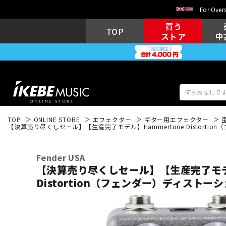
For Overs
買う
TOP
ストア
中
TOP
ONLINE STORE
エフェクター
ギター用エフェクター
【決算売り尽くしセール】【生産完了モデル】Hammertone Distorti
アコギ/エレ
エレキギター
アコ
Fender USA
【決算売り尽くしセール】【生産完了モデル
Distortion（フェンダー）ディストー
キーボード
電子ピアノ