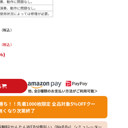
配信/ライブ
楽器アクセサ
機器
リ
（税込）
（税込）
%)
る
者勝ち！！先着1000枚限定 全品対象5％OFFクー
無くなり次第終了
料無料!かんたんWEB分割払い（WeBBy）シミュレーター