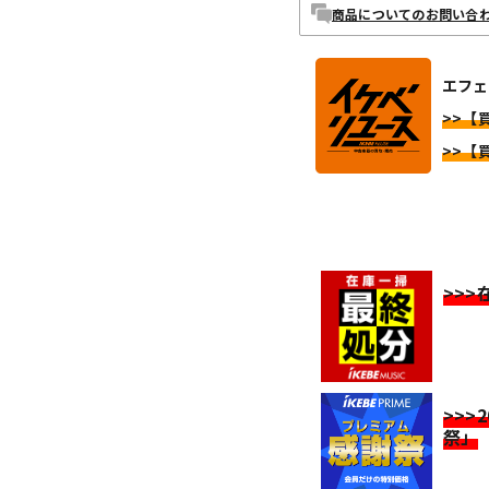
商品についてのお問い合
エフェ
>>【
>>【
>>
>>>
祭」