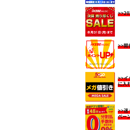
>>2
>>
>>
に入
>>
ペー