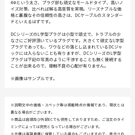
4Φという太さ、プラグ部も頑丈なモールドタイプ、高いノ
イズ対策、比べれば解る高音質を実現。リーズナブルな価
格と裏腹なその信頼性の高さは、DCケーブルのスタンダー
ドといえるはずです。
DCシリーズのL字型プラグは小型で頑丈で、トラブルの少
なさにご好評頂いているプラグです。大きくて頑丈なL字型
プラグであっても、ワウなどの落とし込まれているDCジャ
ックには入らないことも有りますが、DCシリーズのL字型
プラグは下記の写真のように干渉することも無く接続する
ことが出来るので、接触不良の心配が有りません。
※画像はサンプルです。
※説明文中の価格・スペック等は掲載時点の情報であり、現状とは
異なる場合がございます。
※商品は店頭及び外部ECでも併売しておりますため、ご注文のタイ
ミングによっては完売となっている場合がございます。
※在庫は遠隔倉庫に保管している場合もございますので、表示され