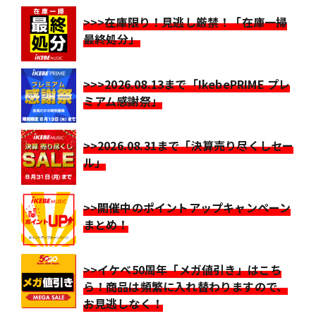
>>>在庫限り！見逃し厳禁！「在庫一掃
最終処分」
>>>2026.08.13まで「IkebePRIME プレ
ミアム感謝祭」
>>2026.08.31まで「決算売り尽くしセー
ル」
>>開催中のポイントアップキャンペーン
まとめ！
>>イケベ50周年「メガ値引き」はこち
ら！商品は頻繁に入れ替わりますので、
お見逃しなく！