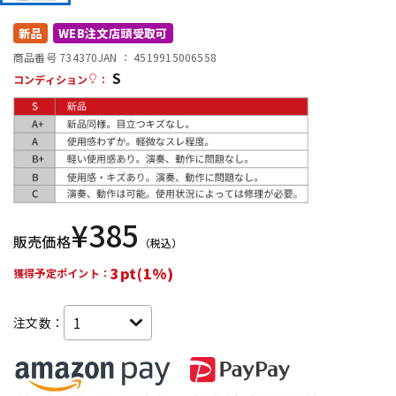
DTM オンライン納品
レコーディング機器
新品
WEB注文店頭受取可
商品番号 734370
JAN ：
4519915006558
S
配信/ライブ機器
楽器アクセサリ
コンディション
：
中古
ヴィンテージ
¥
385
販売価格
（税込）
3pt(1%)
獲得予定ポイント：
注文数：