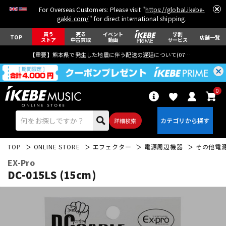
For Overseas Customers: Please visit "
https://global.ikebe-
gakki.com/
" for direct international shipping.
買う
売る
イベント
学割
TOP
店舗一覧
ストア
中古買取
動画
サービス
【重要】熊本県で発生した地震に伴う配送の遅延について(
07月29日
更新)
0
詳細検索
TOP
ONLINE STORE
エフェクター
電源周辺機器
その他電
EX-Pro
DC-015LS (15cm)
エレキギター
アコギ/エレアコ