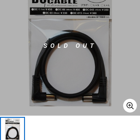
ベース
ウクレレ
ドラム
パーカッション
SOLD OUT
キーボード
電子ピアノ
管楽器
その他楽器
アンプ
エフェクター
DJ機器
DTM