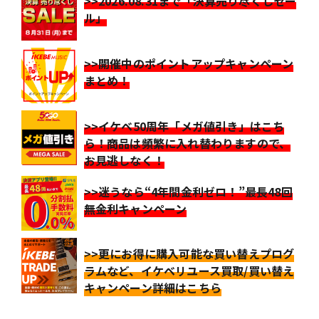
>>2026.08.31まで「決算売り尽くしセー
ル」
>>開催中のポイントアップキャンペーン
まとめ！
>>イケベ50周年「メガ値引き」はこち
ら！商品は頻繁に入れ替わりますので、
お見逃しなく！
>>迷うなら“4年間金利ゼロ！”最長48回
無金利キャンペーン
>>更にお得に購入可能な買い替えプログ
ラムなど、イケベリユース買取/買い替え
キャンペーン詳細はこちら