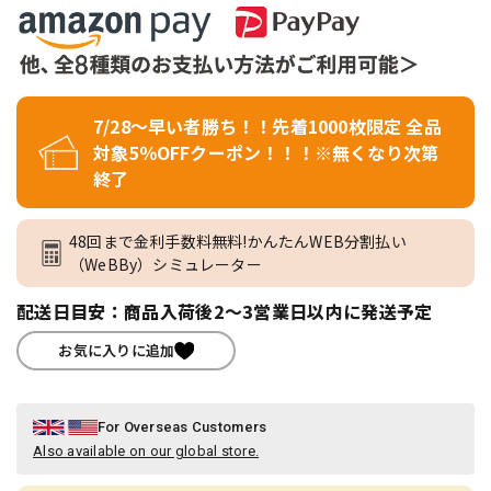
7/28～早い者勝ち！！先着1000枚限定 全品
対象5％OFFクーポン！！！※無くなり次第
終了
48回まで金利手数料無料!かんたんWEB分割払い
（WeBBy）シミュレーター
配送日目安：商品入荷後2～3営業日以内に発送予定
お気に入りに追加
For Overseas Customers
Also available on our global store.