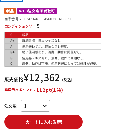
DTM オンライン納品
レコーディング機器
新品
WEB注文店頭受取可
商品番号 731747
JAN ：
4560298408873
S
配信/ライブ機器
楽器アクセサリ
コンディション
：
中古
ヴィンテージ
¥
12,362
販売価格
（税込）
112pt(1%)
獲得予定ポイント：
注文数：
カートに入れる