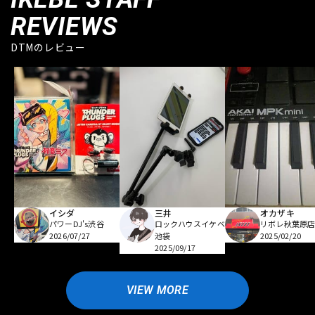
REVIEWS
DTMのレビュー
イシダ
三井
オカザキ
パワーDJ's渋谷
ロックハウスイケベ
リボレ秋葉原
2026/07/27
池袋
2025/02/20
2025/09/17
VIEW MORE