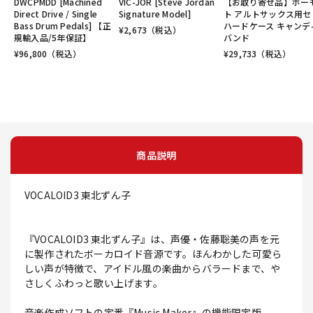
DWCPMDD [Machined
VIC-JOR [Steve Jordan
【お取り寄せ品】ボー
Direct Drive / Single
Signature Model]
ト アルトサックス用セ
Bass Drum Pedals] 【正
ハードケース キャンデ
¥
2,673
（税込）
規輸入品/5年保証】
バンド
¥
96,800
（税込）
¥
29,733
（税込）
商品説明
VOCALOID3 東北ずん子
『VOCALOID3 東北ずん子』は、声優・佐藤聡美の声を元
に製作されたボーカロイド音源です。ほんわかした可愛ら
しい声が特徴で、アイドル風の楽曲からバラードまで、や
さしくふわっと歌い上げます。
音楽作成ソフトの定番『Music Maker』の機能限定版