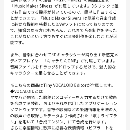
『Music Maker Silver』が付属しています。3クリックで誰
でも作曲できる機能が付いているので、簡単に作曲するこ
とができます。『Music Maker Silver』は簡単な音楽作成
に必要な機能を搭載したDAWソフトになっておりますの
で、知識のある方はもちろん、これまで音楽制作をやった
ことがないという方でもすぐに音楽制作を楽しむことが可
能です。
また、音楽に合わせて3Dキャラクターが踊り出す新感覚メ
ディアプレイヤー「キャラミんOMP」が付属しています。
音楽ファイルをドラッグ&ドロップするだけで、魅力的な
キャラクターを踊らせることができます。
※こちらの商品はTiny VOCALOID Editorが付属します。
◆VOCALOIDとは
ヤマハが開発した歌詞とメロディーを入力するだけで歌声
を合成する技術、およびそれを応用したアプリケーション
ソフトウェアです。音符や歌詞などの楽譜情報を実際の人
の歌声から収録したデータより作成された「歌手ライブラ
リ」を用いて「合成エンジン」にて合成を行います。
さらに楽譜情報に歌声に必要な表情情報（ビブラートな