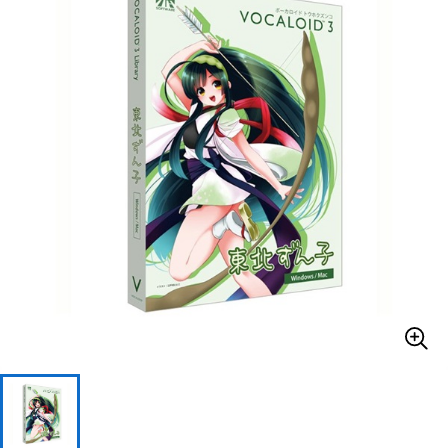
ベース
ウクレレ
ドラム
パーカッション
キーボード
電子ピアノ
管楽器
その他楽器
アンプ
エフェクター
DJ機器
DTM