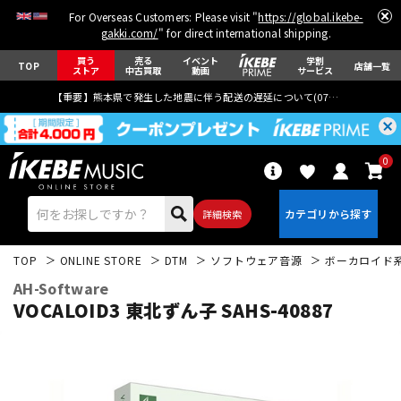
For Overseas Customers: Please visit "
https://global.ikebe-
gakki.com/
" for direct international shipping.
買う
売る
イベント
学割
TOP
店舗一覧
ストア
中古買取
動画
サービス
【重要】熊本県で発生した地震に伴う配送の遅延について(
07月29日
更新)
0
詳細検索
TOP
ONLINE STORE
DTM
ソフトウェア音源
ボーカロイド
AH-Software
VOCALOID3 東北ずん子 SAHS-40887
エレキギター
アコギ/エレアコ