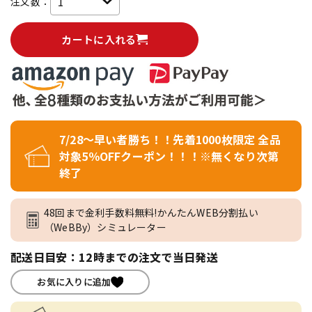
注文数：
カートに入れる
7/28～早い者勝ち！！先着1000枚限定 全品
対象5％OFFクーポン！！！※無くなり次第
終了
48回まで金利手数料無料!かんたんWEB分割払い
（WeBBy）シミュレーター
配送日目安：12時までの注文で当日発送
お気に入りに追加