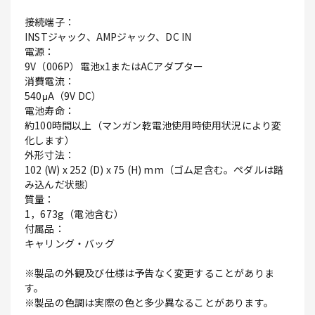
接続端子：
INSTジャック、AMPジャック、DC IN
電源：
9V（006P）電池x1またはACアダプター
消費電流：
540μA（9V DC）
電池寿命：
約100時間以上（マンガン乾電池使用時使用状況により変
化します）
外形寸法：
102 (W) x 252 (D) x 75 (H) mm（ゴム足含む。ペダルは踏
み込んだ状態）
質量：
1，673g（電池含む）
付属品：
キャリング・バッグ
※製品の外観及び仕様は予告なく変更することがありま
す。
※製品の色調は実際の色と多少異なることがあります。