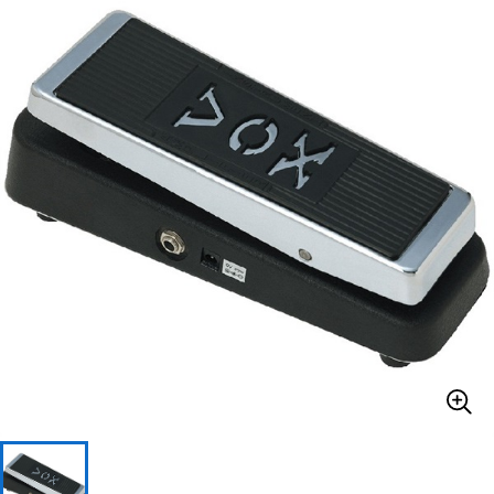
ベース
ウクレレ
ドラム
パーカッション
キーボード
電子ピアノ
管楽器
その他楽器
アンプ
エフェクター
DJ機器
DTM