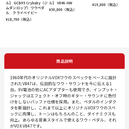
ル】 GCB95 Crybaby（ジ
ル】 V846-HW
¥
19,800
（税込）
ムダンロップ）ワウペダ
¥
30,800
（税込）
ル クライベイビー
¥
18,700
（税込）
商品説明
1960年代のオリジナルVOXワウのスペックをベースに設計
されたV847は、伝説的なワウ・サウンドを今に伝える1
台。9V電池の他にACアダプターも使用でき、インプット・
ジャックはエフェクト・オフ時のギター・サウンドに色付
けをしないバッファ仕様を採用。また、ペダルのインダク
タを新設計し、これまで以上にオリジナルVOXワウのスペ
ックに肉薄し、トーンはもちろんのこと、ダイナミクスも
向上。あらゆる音楽スタイルで使えるワウ・ペダル、それ
がVOX V847です。