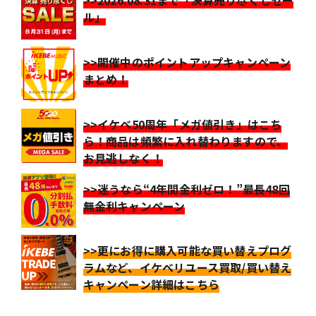
>>2026.08.31まで「決算売り尽くしセー
ル」
>>開催中のポイントアップキャンペーン
まとめ！
>>イケベ50周年「メガ値引き」はこち
ら！商品は頻繁に入れ替わりますので、
お見逃しなく！
>>迷うなら“4年間金利ゼロ！”最長48回
無金利キャンペーン
>>更にお得に購入可能な買い替えプログ
ラムなど、イケベリユース買取/買い替え
キャンペーン詳細はこちら