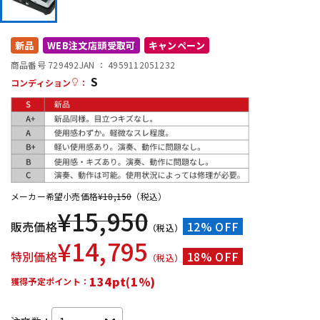
DTM オンライン納品
レコーディング機器
新品
WEB注文店頭受取可
キャンペーン
配信/ライブ機器
楽器アクセサリ
商品番号 729492
JAN ：
4959112051232
S
コンディション
：
中古
ヴィンテージ
メーカー希望小売価格
¥
18,150
（税込）
¥
15,950
販売価格
12% OFF
（税込）
¥
14,795
特別価格
18% OFF
（税込）
134pt(1%)
獲得予定ポイント：