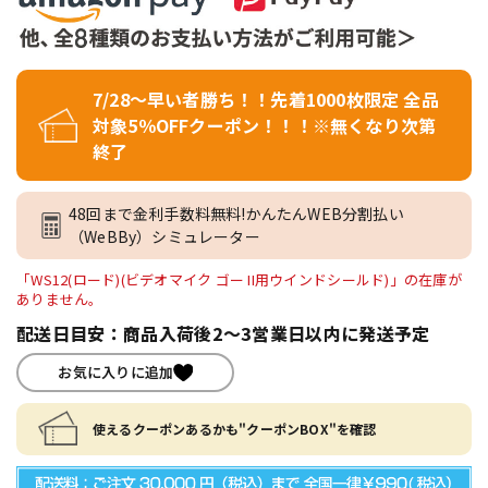
7/28～早い者勝ち！！先着1000枚限定 全品
対象5％OFFクーポン！！！※無くなり次第
終了
48回まで金利手数料無料!かんたんWEB分割払い
（WeBBy）シミュレーター
「WS12(ロード)(ビデオマイク ゴー II用ウインドシールド)」の在庫が
ありません。
配送日目安：商品入荷後2～3営業日以内に発送予定
お気に入りに追加
使えるクーポンあるかも"クーポンBOX"を確認