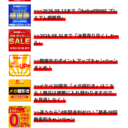
>>>2026.08.13まで「IkebePRIME プレ
ミアム感謝祭」
>>2026.08.31まで「決算売り尽くしセー
ル」
>>開催中のポイントアップキャンペーン
まとめ！
>>イケベ50周年「メガ値引き」はこち
ら！商品は頻繁に入れ替わりますので、
お見逃しなく！
>>迷うなら“4年間金利ゼロ！”最長48回
無金利キャンペーン