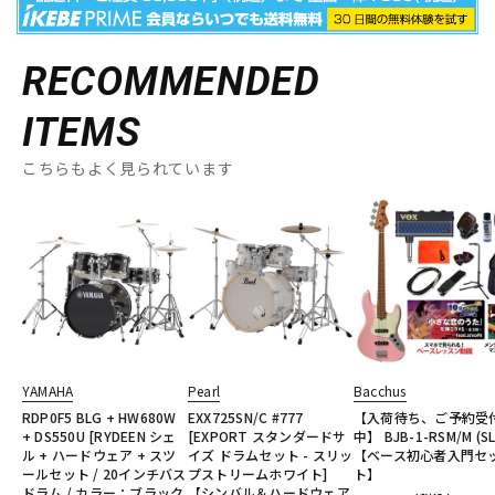
RECOMMENDED
ITEMS
こちらもよく見られています
YAMAHA
Pearl
Bacchus
RDP0F5 BLG + HW680W
EXX725SN/C #777
【入荷待ち、ご予約受
+ DS550U [RYDEEN シェ
[EXPORT スタンダードサ
中】 BJB-1-RSM/M (SL
ル + ハードウェア + スツ
イズ ドラムセット - スリッ
【ベース初心者入門セ
ールセット / 20インチバス
プストリームホワイト]
ト】
ドラム / カラー：ブラック
【シンバル＆ハードウェア