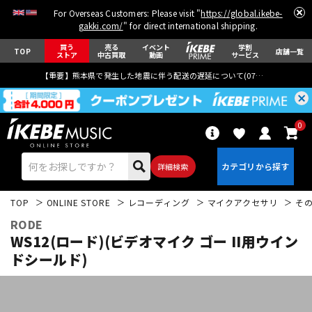
For Overseas Customers: Please visit "
https://global.ikebe-
gakki.com/
" for direct international shipping.
買う
売る
イベント
学割
TOP
店舗一覧
ストア
中古買取
動画
サービス
【重要】熊本県で発生した地震に伴う配送の遅延について(
07月29日
更新)
0
詳細検索
TOP
ONLINE STORE
レコーディング
マイクアクセサリ
そ
RODE
WS12(ロード)(ビデオマイク ゴー II用ウイン
ドシールド)
エレキギター
アコギ/エレアコ