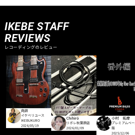
IKEBE STAFF
REVIEWS
レコーディングのレビュー
向井
イケベリユース
Chihirö
小村 拓摩
IKEBUKURO
リボレ秋葉原店
プレミアムベー
2026/05/19
2026/01/09
阪
2025/12/06