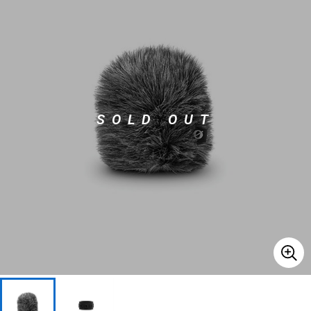
ベース
ウクレレ
ドラム
パーカッション
SOLD OUT
キーボード
電子ピアノ
管楽器
その他楽器
アンプ
エフェクター
DJ機器
DTM