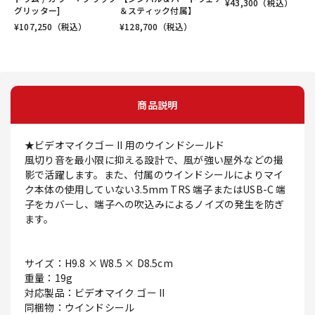
¥
43,300
（税込）
グリッター]
＆スティック付属】
¥
107,250
（税込）
¥
128,700
（税込）
商品説明
★ビデオマイクゴー II 用のウインドシールド
風切り音を最小限に抑える設計で、風が強い屋外などの撮
影で活躍します。また、付属のウインドシールによりマイ
ク本体の使用していない3.5mm TRS 端子またはUSB-C 端
子をカバーし、端子への吹込みによるノイズの発生を防ぎ
ます。
サイズ：H9.8 × W8.5 × D8.5cm
重量：19g
対応製品：ビデオマイク ゴー II
同梱物：ウインドシール