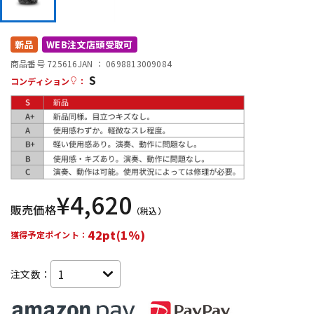
DTM オンライン納品
レコーディング機器
新品
WEB注文店頭受取可
配信/ライブ機器
楽器アクセサリ
商品番号 725616
JAN ：
0698813009084
S
コンディション
：
中古
ヴィンテージ
¥
4,620
販売価格
（税込）
42pt(1%)
獲得予定ポイント：
注文数：