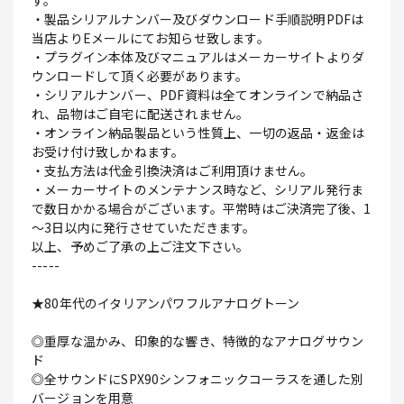
す。
・製品シリアルナンバー及びダウンロード手順説明PDFは
当店よりEメールにてお知らせ致します。
・プラグイン本体及びマニュアルはメーカーサイトよりダ
ウンロードして頂く必要があります。
・シリアルナンバー、PDF資料は全てオンラインで納品さ
れ、品物はご自宅に配送されません。
・オンライン納品製品という性質上、一切の返品・返金は
お受け付け致しかねます。
・支払方法は代金引換決済はご利用頂けません。
・メーカーサイトのメンテナンス時など、シリアル発行ま
で数日かかる場合がございます。平常時はご決済完了後、1
～3日以内に発行させていただきます。
以上、予めご了承の上ご注文下さい。
-----
★80年代のイタリアンパワフルアナログトーン
◎重厚な温かみ、印象的な響き、特徴的なアナログサウン
ド
◎全サウンドにSPX90シンフォニックコーラスを通した別
バージョンを用意