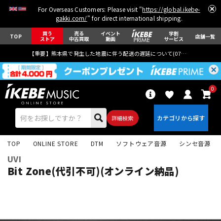
For Overseas Customers: Please visit "
https://global.ikebe-
gakki.com/
" for direct international shipping.
買う
売る
イベント
学割
TOP
店舗一覧
ストア
中古買取
動画
サービス
【重要】熊本県で発生した地震に伴う配送の遅延について(
07月29日
更新)
0
詳細検索
TOP
ONLINE STORE
DTM
ソフトウェア音源
シンセ音源
UVI
Bit Zone(代引不可)(オンライン納品)
エレキギター
アコギ/エレアコ