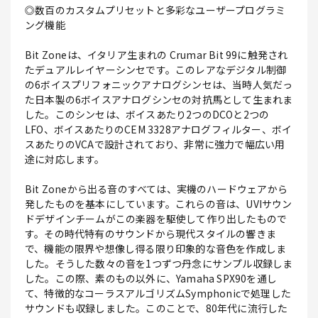
◎数百のカスタムプリセットと多彩なユーザープログラミ
ング機能
Bit Zoneは、イタリア生まれの Crumar Bit 99に触発され
たデュアルレイヤーシンセです。このレアなデジタル制御
の6ボイスプリフォニックアナログシンセは、当時人気だっ
た日本製の6ボイスアナログシンセの対抗馬として生まれま
した。このシンセは、ボイスあたり2つのDCOと2つの
LFO、ボイスあたりのCEM 3328アナログフィルター、ボイ
スあたりのVCAで設計されており、非常に強力で幅広い用
途に対応します。
Bit Zoneから出る音のすべては、実機のハードウェアから
発したものを基本にしています。これらの音は、UVIサウン
ドデザインチームがこの楽器を駆使して作り出したもので
す。その時代特有のサウンドから現代スタイルの響きま
で、機能の限界や想像し得る限り印象的な音色を作成しま
した。そうした数々の音を1つずつ丹念にサンプル収録しま
した。この際、素のもの以外に、Yamaha SPX90を通し
て、特徴的なコーラスアルゴリズムSymphonicで処理した
サウンドも収録しました。このことで、80年代に流行した