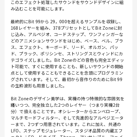
このエフェクト処理したサウンドをサウンドデザインに組
み込むことを可能にします。
最終的にBit 99から 29，000を超えるサンプルを収録し、
168レイヤーを組み、378プリセットとしてBit Zoneに封
じ込み、アルペジオ、コードステップ、ワンフィンガーな
どのアニメションサウンドをはじめ、ベース、ベル、ブラ
ス、エフェクト、キーボード、リード、オルガン、パッ
ド、プラック、ポリシンセ、ストリングスとウィンドにカ
テゴライズしました。Bit Zoneのどの音色も完全エディッ
ト可能で、すぐに使用することも、新しいサウンドの開始
点として使用することもできることを念頭にプログラミン
グされています。そして、最初から音作りのためにBit 99
の生粋波形も用意しました。
Bit Zoneのデザイン美学は、実機の持つ特徴的な雰囲気を
纏いつつ、完全独立した2つのレイヤー（つまり実機2台
分）で扱えることです。オシレーターからエンベロープ、
マルチモードフィルター、そして先進的なアルペジエータ
ーまで、2つずつ用意されています。これに加え、共通の
LFO、ステップモジュレーター、スタジオ品質の内蔵エフ