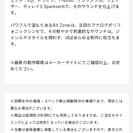
ェクト：EQ、ドライブ、Thorus、アンサンブル、フェイ
ザー、ディレイとSparkverbで、そのサウンドを仕上げま
す。
パワフルで温もりあるBit Zoneは、注目のアナログポリフ
ォニックシンセで、その鮮やかで刺激的なサウンドは、ジ
ャンルやスタイルを問わず、ほぼあらゆる制作に役立ちま
す。
※最新の動作環境はメーカーサイトにてご確認の上、お求
めください。
※説明文中の価格・スペック等は掲載時点の情報であり、現状とは
異なる場合がございます。
※商品は店頭及び外部ECでも併売しておりますため、ご注文のタイ
ミングによっては完売となっている場合がございます。
※在庫は遠隔倉庫に保管している場合もございますので、表示され