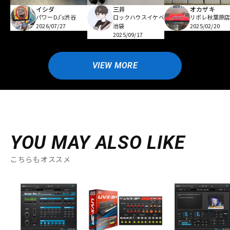
イシダ
三井
オカザキ
パワーDJ's渋谷
ロックハウスイケベ
リボレ秋葉原
2026/07/27
池袋
2025/02/20
2025/09/17
VIEW MORE
YOU MAY ALSO LIKE
こちらもオススメ