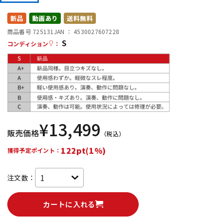
DTM オンライン納品
レコーディング機器
新品
動画あり
送料無料
商品番号 725131
JAN ：
4530027607228
S
配信/ライブ機器
楽器アクセサリ
コンディション
：
中古
ヴィンテージ
¥
13,499
販売価格
（税込）
122pt(1%)
獲得予定ポイント：
注文数：
カートに入れる