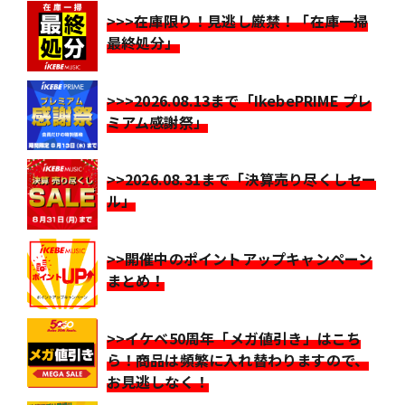
>>>在庫限り！見逃し厳禁！「在庫一掃
最終処分」
>>>2026.08.13まで「IkebePRIME プレ
ミアム感謝祭」
>>2026.08.31まで「決算売り尽くしセー
ル」
>>開催中のポイントアップキャンペーン
まとめ！
>>イケベ50周年「メガ値引き」はこち
ら！商品は頻繁に入れ替わりますので、
お見逃しなく！