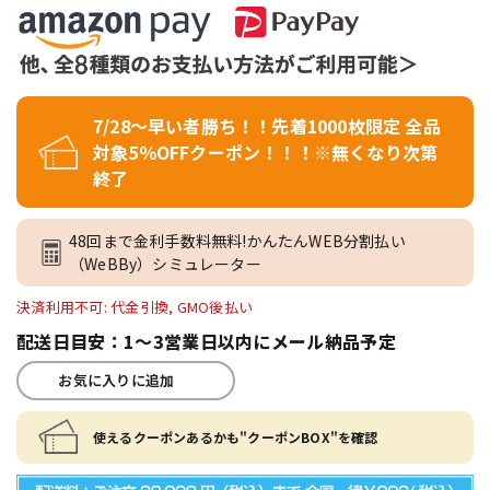
7/28～早い者勝ち！！先着1000枚限定 全品
対象5％OFFクーポン！！！※無くなり次第
終了
48回まで金利手数料無料!かんたんWEB分割払い
（WeBBy）シミュレーター
決済利用不可: 代金引換, GMO後払い
配送日目安：1～3営業日以内にメール納品予定
お気に入りに追加
使えるクーポンあるかも"クーポンBOX"を確認