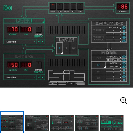
ベース
ウクレレ
ドラム
パーカッション
キーボード
電子ピアノ
管楽器
その他楽器
アンプ
エフェクター
DJ機器
DTM