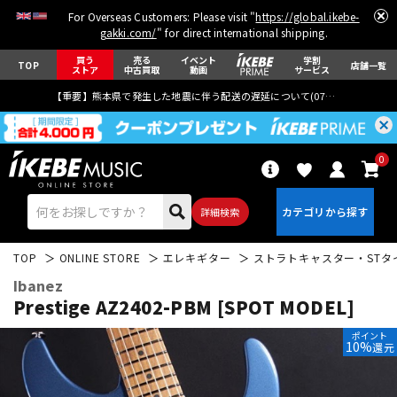
For Overseas Customers: Please visit "
https://global.ikebe-
gakki.com/
" for direct international shipping.
買う
売る
イベント
学割
TOP
店舗一覧
ストア
中古買取
動画
サービス
【重要】熊本県で発生した地震に伴う配送の遅延について(
07月29日
更新)
0
詳細検索
TOP
ONLINE STORE
エレキギター
ストラトキャスター・STタ
Ibanez
Prestige AZ2402-PBM [SPOT MODEL]
ポイント
10%
還元
エレキギター
アコギ/エレアコ