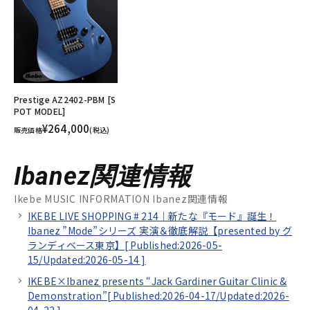
Prestige AZ2402-PBM [S
POT MODEL]
¥264,000
販売価格
(税込)
Ibanez関連情報
Ikebe MUSIC INFORMATION Ibanez関連情報
IKEBE LIVE SHOPPING # 214｜新たな『モード』誕生！
Ibanez ”Mode”シリーズ 実演＆徹底解説【presented by グ
ランディベース東京】[
Published:2026-05-
15/
Updated:2026-05-14
]
IKEBE×Ibanez presents “Jack Gardiner Guitar Clinic &
Demonstration”[
Published:2026-04-17/
Updated:2026-
04-22
]