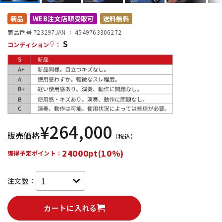
DTM オンライン納品
レコーディング機器
新品
WEB注文店頭受取可
送料無料
商品番号 723297
JAN ：
4549763306272
S
配信/ライブ機器
楽器アクセサリ
コンディション
：
中古
ヴィンテージ
¥
264,000
販売価格
（税込）
24000pt(10%)
獲得予定ポイント：
注文数：
カートに入れる