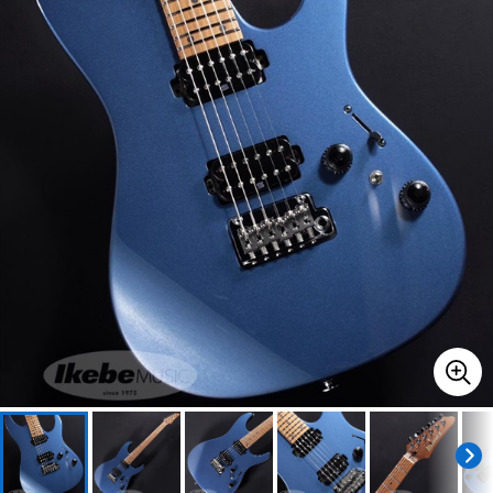
ベース
ウクレレ
ドラム
パーカッション
キーボード
電子ピアノ
管楽器
その他楽器
アンプ
エフェクター
DJ機器
DTM