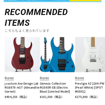
RECOMMENDED
ITEMS
こちらもよく見られています
Ibanez
Ibanez
Ibanez
j.custom Axe Design Lab
Genesis Collection
Prestgie AZ2204-PW
RG8870-AGT (Almandite
RG565R-EB (Electric
(Pearl White) [SPOT
Garnet)
Blue) [Limited Model]
MODEL]
¥
404,250
（税込）
¥
181,500
（税込）
¥
275,000
（税込）