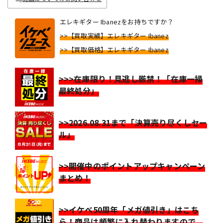
エレキギター Ibanezをお持ちですか？
>>【買取実績】エレキギター Ibanez
>>【買取価格】エレキギター Ibanez
>>>在庫限り！見逃し厳禁！「在庫一掃
最終処分」
>>2026.08.31まで「決算売り尽くしセー
ル」
>>開催中のポイントアップキャンペーン
まとめ！
>>イケベ50周年「メガ値引き」はこち
ら！商品は頻繁に入れ替わりますので、