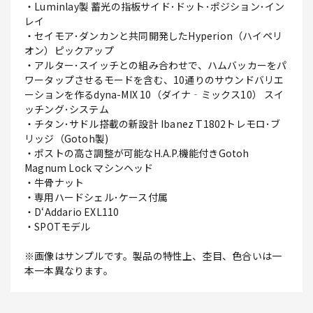
・Luminlay製 蓄光の指板サイド･ドット･ポジション･イン
レイ
・セイモア･ダンカンと共同開発したHyperion（ハイペリ
オン）ピックアップ
・アルター･スイッチとの組み合わせで、ハムバッカーをパ
ワータップさせるモードを含む、10通りのサウンドバリエ
ーションを作るdyna-MIX 10（ダイナ‐ミックス10） スイ
ッチング･システム
・チタン･サドル搭載の新設計 Ibanez T1802トレモロ･ブ
リッジ（Gotoh製)
・ポストの高さ調整が可能なH.A.P.機能付きGotoh
Magnum Lock マシンヘッド
・牛骨ナット
・専用ハードシェル･ケース付属
・D‘Addario EXL110
・SPOTモデル
※画像はサンプルです。製品の特性上、杢目、色合いは一
本一本異なります。