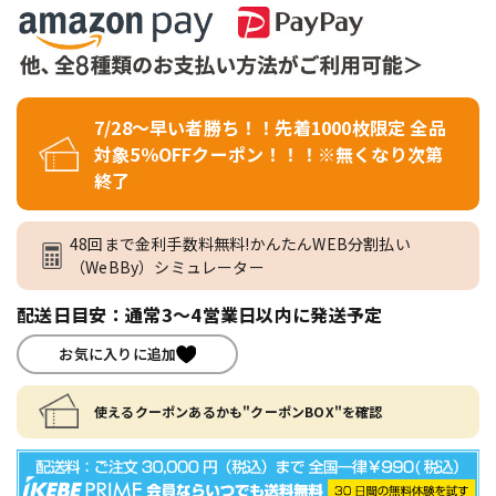
7/28～早い者勝ち！！先着1000枚限定 全品
対象5％OFFクーポン！！！※無くなり次第
終了
48回まで金利手数料無料!かんたんWEB分割払い
（WeBBy）シミュレーター
配送日目安：通常3～4営業日以内に発送予定
お気に入りに追加
使えるクーポンあるかも"クーポンBOX"を確認