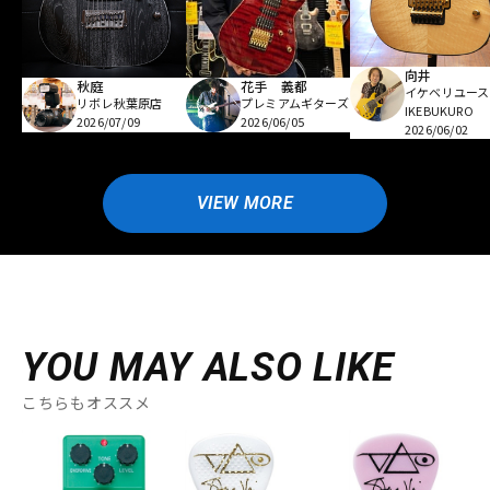
向井
秋庭
花手 義都
イケベリユース
リボレ秋葉原店
プレミアムギターズ
IKEBUKURO
2026/07/09
2026/06/05
2026/06/02
VIEW MORE
YOU MAY ALSO LIKE
こちらもオススメ