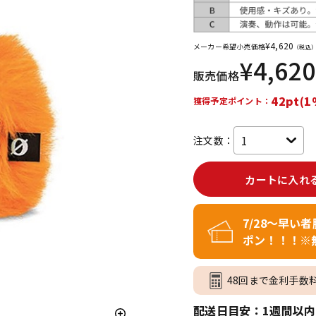
DTM オンラ
レコーディン
イン納品
グ機器
¥
4,620
メーカー希望小売価格
（税込
¥
4,620
販売価格
ジ
42pt(1
獲得予定ポイント：
注文数：
カートに入れ
7/28～早い
ポン！！！※
48回まで金利手数
配送日目安：1週間以