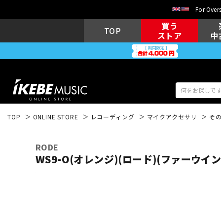
For Overs
買う
TOP
ストア
中
TOP
ONLINE STORE
レコーディング
マイクアクセサリ
そ
アコギ/エレ
エレキギター
アコ
RODE
WS9-O(オレンジ)(ロード)(ファーウイ
キーボード
電子ピアノ