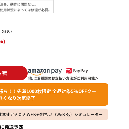
配信/ライブ
楽器アクセサ
機器
リ
）
（税込）
%)
る
者勝ち！！先着1000枚限定 全品対象5％OFFクー
無くなり次第終了
料無料!かんたんWEB分割払い（WeBBy）シミュレーター
内に発送予定