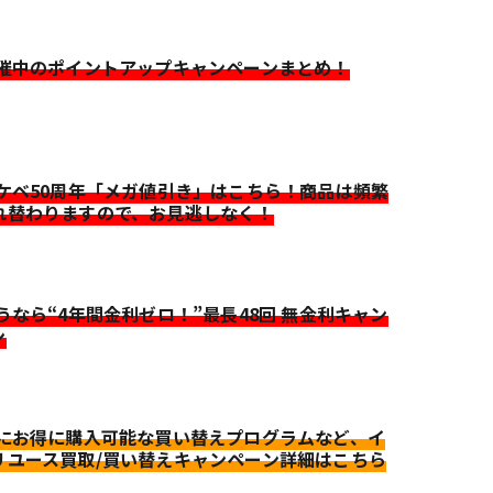
開催中のポイントアップキャンペーンまとめ！
イケベ50周年「メガ値引き」はこちら！商品は頻繁
れ替わりますので、お見逃しなく！
迷うなら“4年間金利ゼロ！”最長48回 無金利キャン
ン
更にお得に購入可能な買い替えプログラムなど、イ
リユース買取/買い替えキャンペーン詳細はこちら