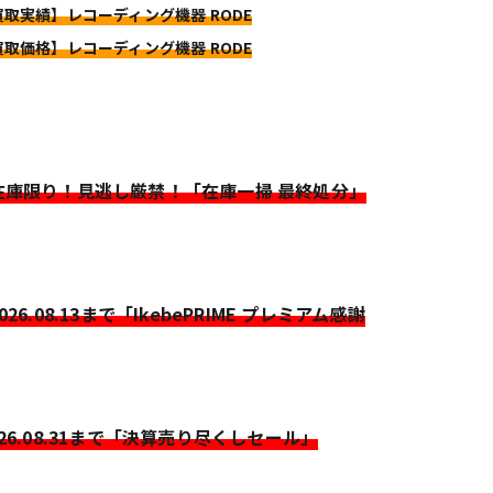
買取実績】レコーディング機器 RODE
買取価格】レコーディング機器 RODE
>在庫限り！見逃し厳禁！「在庫一掃 最終処分」
2026.08.13まで「IkebePRIME プレミアム感謝
026.08.31まで「決算売り尽くしセール」