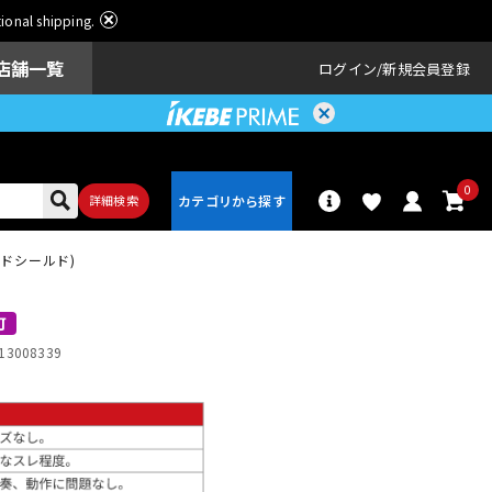
ational shipping.
店舗一覧
ログイン
新規会員登録
0
詳細検索
ンドシールド)
パーカッショ
ドラム
ン
可
13008339
アンプ
エフェクター