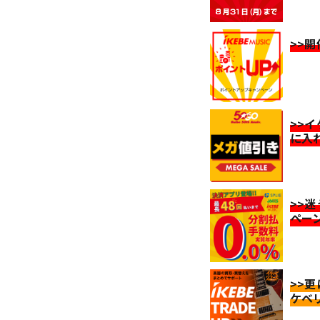
>>
>>
に入
>>
ペー
>>
ケベ