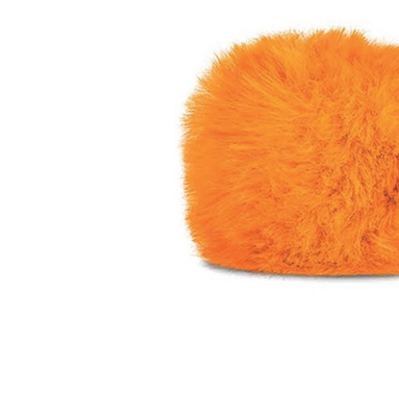
DJ機器
DTM
中古
ヴィンテー