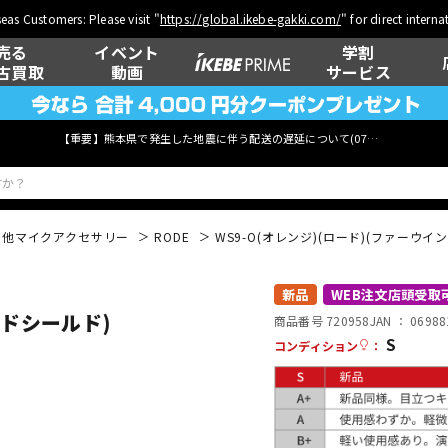
eas Customers: Please visit "
https://global.ikebe-gakki.com/
" for direct intern
売る
イベント
学割
古買取
動画
サービス
【重要】熊本県で発生した地震に伴う配送の遅延について(
07月29日
更新)
の他マイクアクセサリー
RODE
WS9-O(オレンジ)(ロード)(ファーウイ
ベース
ウクレレ
新品
WEB注文店頭受取
ンドシールド)
商品番号 720958
JAN ：
06988
S
コンディション
：
管楽器
その他楽器