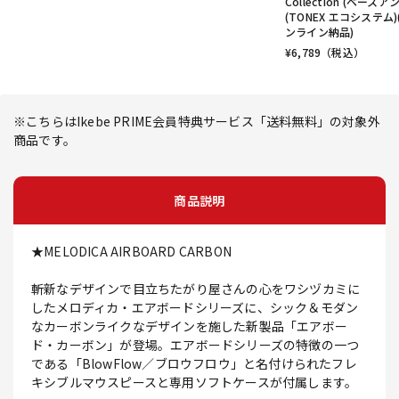
Collection (ベースア
(TONEX エコシステム)
ンライン納品)
¥
6,789
（税込）
※こちらはIkebe PRIME会員特典サービス「送料無料」の対象外
商品です。
商品説明
★MELODICA AIRBOARD CARBON
斬新なデザインで目立ちたがり屋さんの心をワシヅカミに
したメロディカ・エアボードシリーズに、シック＆モダン
なカーボンライクなデザインを施した新製品「エアボー
ド・カーボン」が登場。エアボードシリーズの特徴の一つ
である「BlowFlow／ブロウフロウ」と名付けられたフレ
キシブルマウスピースと専用ソフトケースが付属します。