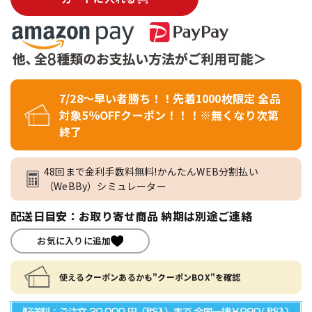
7/28～早い者勝ち！！先着1000枚限定 全品
対象5％OFFクーポン！！！※無くなり次第
終了
48回まで金利手数料無料!かんたんWEB分割払い
（WeBBy）シミュレーター
配送日目安：お取り寄せ商品 納期は別途ご連絡
お気に入りに追加
使えるクーポンあるかも"クーポンBOX"を確認