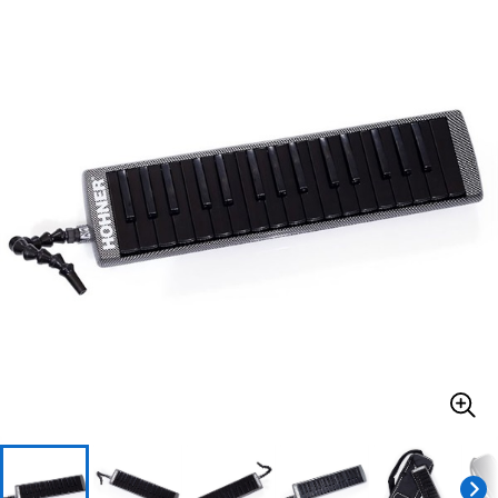
ベース
ウクレレ
ドラム
パーカッション
キーボード
電子ピアノ
管楽器
その他楽器
アンプ
エフェクター
DJ機器
DTM