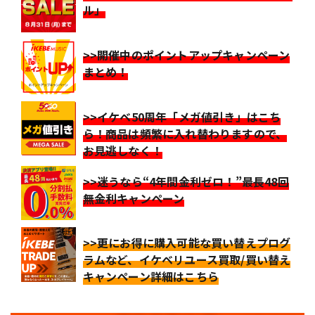
ル」
>>開催中のポイントアップキャンペーン
まとめ！
>>イケベ50周年「メガ値引き」はこち
ら！商品は頻繁に入れ替わりますので、
お見逃しなく！
>>迷うなら“4年間金利ゼロ！”最長48回
無金利キャンペーン
>>更にお得に購入可能な買い替えプログ
ラムなど、イケベリユース買取/買い替え
キャンペーン詳細はこちら