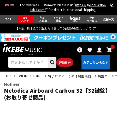
For Overseas Customers: Please visit "
https://global.ikebe-
gakki.com/
" for direct international shipping.
買う
売る
イベント
学割
TOP
店舗一覧
ストア
中古買取
動画
サービス
【重要】熊本県で発生した地震に伴う配送の遅延について(
07月29日
更新)
0
詳細検索
TOP
ONLINE STORE
電子ピアノ・その他鍵盤楽器
鍵盤ハーモ
Hohner
Melodica Airboard Carbon 32【32鍵盤】
(お取り寄せ商品)
エレキギター
アコギ/エレアコ