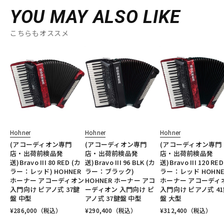
YOU MAY ALSO LIKE
こちらもオススメ
Hohner
Hohner
Hohner
(アコーディオン専門
(アコーディオン専門
(アコーディオン専門
店・出荷前検品発
店・出荷前検品発
店・出荷前検品発
送)Bravo III 80 RED (カ
送)Bravo III 96 BLK (カ
送)Bravo III 120 RE
ラー：レッド) HOHNER
ラー：ブラック)
ラー：レッド HOHNE
ホーナー アコーディオン
HOHNER ホーナー アコ
ホーナー アコーディ
入門向け ピアノ式 37鍵
ーディオン 入門向け ピ
入門向け ピアノ式 4
盤 中型
アノ式 37鍵盤 中型
盤 大型
¥
286,000
（税込）
¥
290,400
（税込）
¥
312,400
（税込）