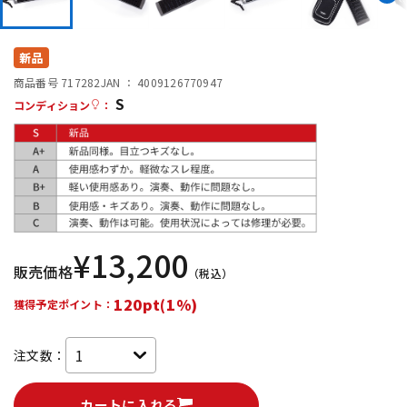
DTM オンライン納品
レコーディング機器
新品
配信/ライブ機器
楽器アクセサリ
商品番号 717282
JAN ：
4009126770947
S
コンディション
：
中古
ヴィンテージ
¥
13,200
販売価格
（税込）
120pt(1%)
獲得予定ポイント：
注文数：
カートに入れる