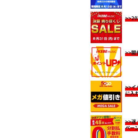
>>2
>>
>>
に入
>>
ペー