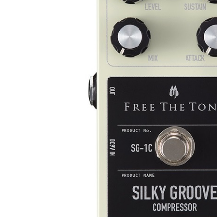
DJ機器
DTM
中古
ヴィンテー