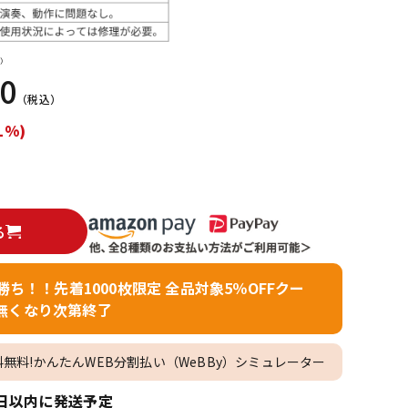
配信/ライブ
楽器アクセサ
機器
リ
）
00
（税込）
1%)
る
者勝ち！！先着1000枚限定 全品対象5％OFFクー
無くなり次第終了
料無料!かんたんWEB分割払い（WeBBy）シミュレーター
日以内に発送予定