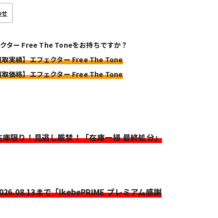
わせ
クター Free The Toneをお持ちですか？
取実績】エフェクター Free The Tone
取価格】エフェクター Free The Tone
>在庫限り！見逃し厳禁！「在庫一掃 最終処分」
2026.08.13まで「IkebePRIME プレミアム感謝