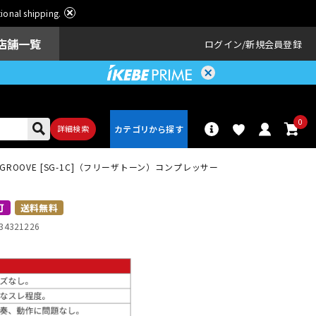
ational shipping.
店舗一覧
ログイン
新規会員登録
0
詳細検索
Y GROOVE [SG-1C]（フリーザトーン）コンプレッサー
パーカッショ
ドラム
ン
可
送料無料
34321226
アンプ
エフェクター