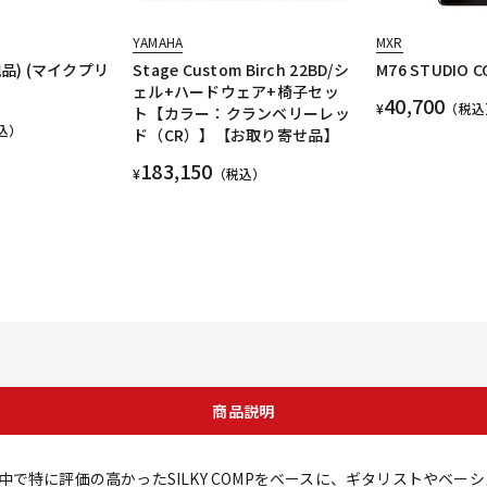
YAMAHA
MXR
規品) (マイクプリ
Stage Custom Birch 22BD/シ
M76 STUDIO 
ェル+ハードウェア+椅子セッ
40,700
¥
（税込
ト【カラー：クランベリーレッ
込）
ド（CR）】【お取り寄せ品】
183,150
¥
（税込）
商品説明
ーズの中で特に評価の高かったSILKY COMPをベースに、ギタリストや