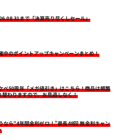
026.08.31まで「決算売り尽くしセール」
開催中のポイントアップキャンペーンまとめ！
イケベ50周年「メガ値引き」はこちら！商品は頻繁
れ替わりますので、お見逃しなく！
迷うなら“4年間金利ゼロ！”最長48回 無金利キャン
ン