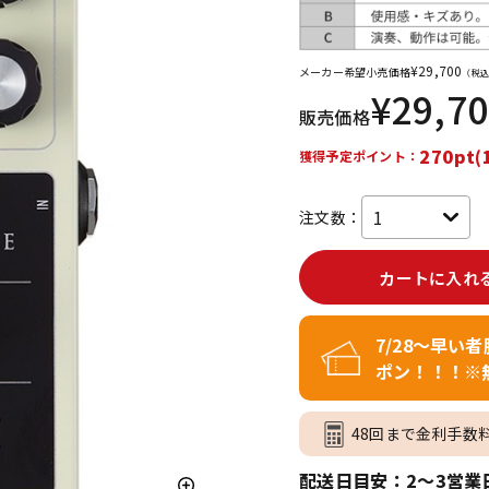
DTM オンラ
レコーディン
イン納品
グ機器
¥
29,700
メーカー希望小売価格
（税込
¥
29,7
販売価格
ジ
270pt(
獲得予定ポイント：
注文数：
カートに入れ
7/28～早い
ポン！！！※
48回まで金利手数
配送日目安：2～3営業