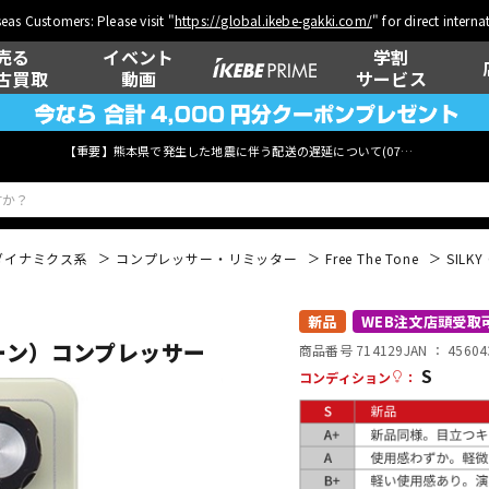
eas Customers: Please visit "
https://global.ikebe-gakki.com/
" for direct intern
売る
イベント
学割
古買取
動画
サービス
【重要】熊本県で発生した地震に伴う配送の遅延について(
07月29日
更新)
ダイナミクス系
コンプレッサー・リミッター
Free The Tone
SILK
ベース
ウクレレ
新品
WEB注文店頭受取
ーザトーン）コンプレッサー
商品番号 714129
JAN ：
45604
S
コンディション
：
管楽器
その他楽器