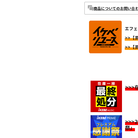
商品についてのお問い合
エフェ
>>【買
>>【買
>>
>>>
祭」