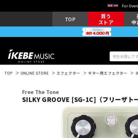
For Overs
買う
TOP
ストア
中
TOP
ONLINE STORE
エフェクター
ギター用エフェクター
アコギ/エレ
エレキギター
アコ
Free The Tone
SILKY GROOVE [SG-1C]（フリ
キーボード
電子ピアノ