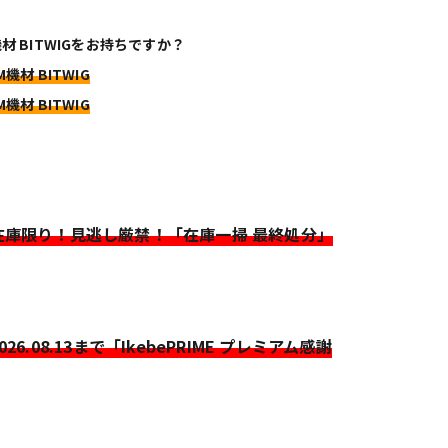
機材 BITWIGをお持ちですか？
M機材 BITWIG
M機材 BITWIG
>在庫限り！見逃し厳禁！「在庫一掃 最終処分」
2026.08.13まで「IkebePRIME プレミアム感謝