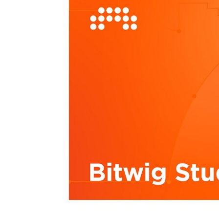
DJ機器
DTM
中古
ヴィンテー