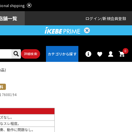
ational shipping.
店舗一覧
ログイン
新規会員登録
0
詳細検索
納品)
パーカッショ
ドラム
ン
料
17608194
アンプ
エフェクター