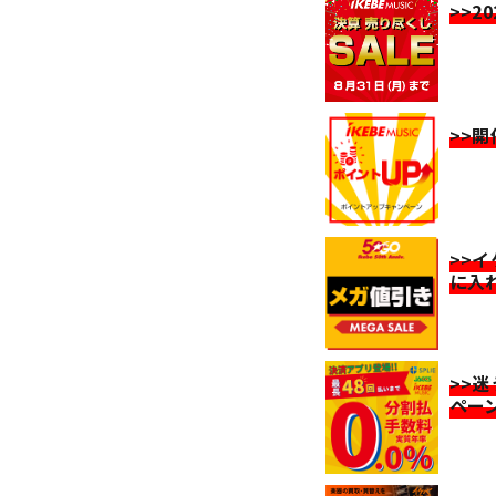
>>2
>>
>>
に入
>>
ペー