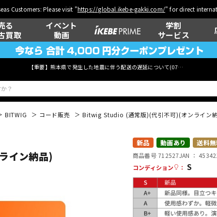
eas Customers: Please visit "
https://global.ikebe-gakki.com/
" for direct intern
売る
イベント
学割
古買取
動画
サービス
【重要】熊本県で発生した地震に伴う配送の遅延について(
07月29日
更新)
BITWIG
コード販売
Bitwig Studio (通常版)(代引不可)(オンライン
ベース
ウクレレ
新品
動画あり
送料無
オンライン納品)
商品番号 712527
JAN ：
45342
S
コンディション
：
管楽器
その他楽器