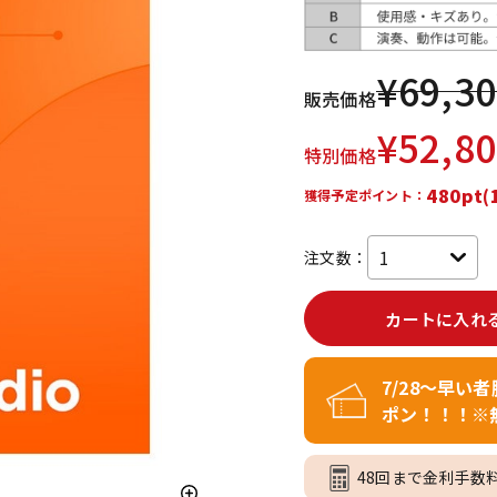
DTM オンラ
レコーディン
イン納品
グ機器
¥
69,3
販売価格
ジ
¥
52,8
特別価格
480pt(
獲得予定ポイント：
注文数：
カートに入れ
7/28～早い
ポン！！！※
48回まで金利手数