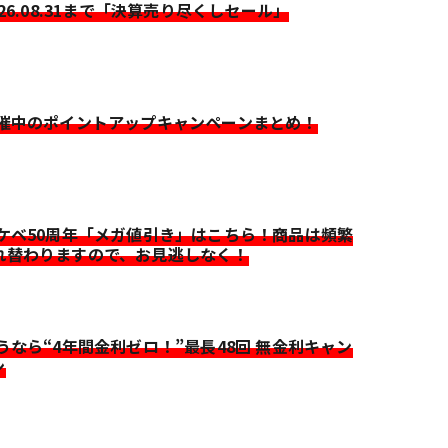
026.08.31まで「決算売り尽くしセール」
開催中のポイントアップキャンペーンまとめ！
イケベ50周年「メガ値引き」はこちら！商品は頻繁
れ替わりますので、お見逃しなく！
迷うなら“4年間金利ゼロ！”最長48回 無金利キャン
ン