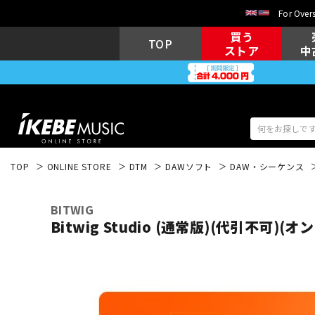
For Overs
買う
TOP
ストア
中
TOP
ONLINE STORE
DTM
DAWソフト
DAW・シーケンス
アコギ/エレ
エレキギター
アコ
BITWIG
Bitwig Studio (通常版)(代引不可)(
キーボード
電子ピアノ