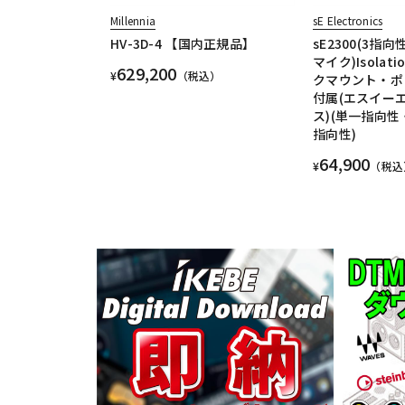
Millennia
sE Electronics
HV-3D-4 【国内正規品】
sE2300(3指
マイク)Isolati
629,200
¥
（税込）
クマウント・ポ
付属(エスイー
ス)(単一指向
指向性)
64,900
¥
（税込