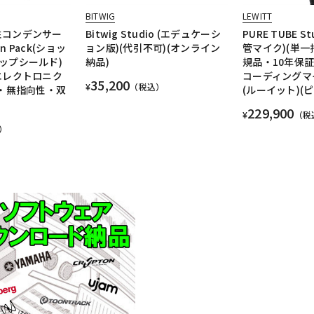
BITWIG
LEWITT
向性コンデンサー
Bitwig Studio (エデュケーシ
PURE TUBE St
on Pack(ショッ
ョン版)(代引不可)(オンライン
管マイク)(単一
ップシールド)
納品)
規品・10年保証
エレクトロニク
コーディングマ
35,200
¥
（税込）
性・無指向性・双
(ルーイット)(
229,900
¥
（税
）