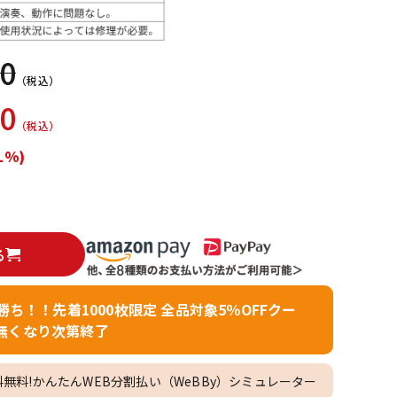
配信/ライブ
楽器アクセサ
機器
リ
00
（税込）
00
（税込）
1%)
る
者勝ち！！先着1000枚限定 全品対象5％OFFクー
無くなり次第終了
料無料!かんたんWEB分割払い（WeBBy）シミュレーター