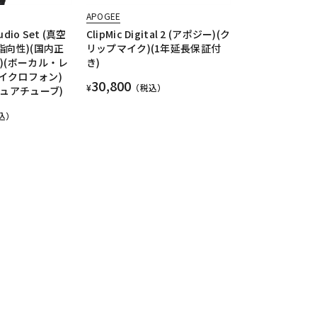
APOGEE
udio Set (真空
ClipMic Digital 2 (アポジー)(ク
指向性)(国内正
リップマイク)(1年延長保証付
)(ボーカル・レ
き)
イクロフォン)
30,800
¥
（税込）
ピュアチューブ)
込）