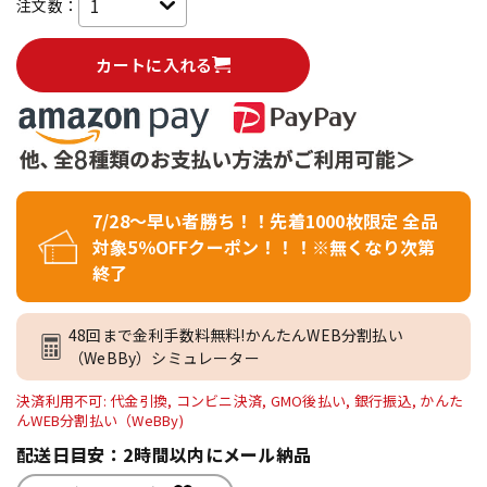
注文数：
カートに入れる
7/28～早い者勝ち！！先着1000枚限定 全品
対象5％OFFクーポン！！！※無くなり次第
終了
48回まで金利手数料無料!かんたんWEB分割払い
（WeBBy）シミュレーター
決済利用不可: 代金引換, コンビニ決済, GMO後払い, 銀行振込, かんた
んWEB分割払い（WeBBy)
配送日目安：2時間以内にメール納品