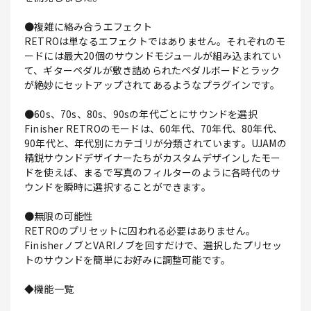
●複雑に絡み合うエフェクト
RETROは単なるエフェクトではありません。それぞれのモ
ードには最大20個のサウンドモジュールが組み込まれてい
て、ギターペダルが敷き詰められたペダルボードとラック
が絶妙にセットアップされてあるようなプラグインです。
●60s、70s、80s、90sの年代ごとにサウンドを選択
Finisher RETROのモードは、60年代、70年代、80年代、
90年代と、年代別にカテゴリが分類されています。UJAMの
精鋭サウンドデザイナーたちがカスタムデザインしたモー
ドを使えば、まるで写真のフィルターのように各時代のサ
ウンドを瞬時に選択することができます。
●無限の可能性
RETROのプリセットに囚われる必要はありません。
FinisherノブとVARIノブを回すだけで、選択したプリセッ
トのサウンドを簡単にお好みに調整可能です。
◆機能一覧