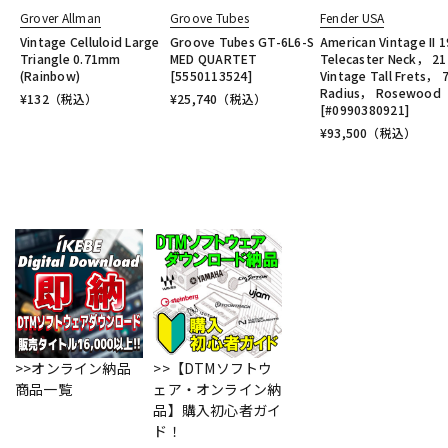
Grover Allman
Groove Tubes
Fender USA
Vintage Celluloid Large
Groove Tubes GT-6L6-S
American Vintage II 
Triangle 0.71mm
MED QUARTET
Telecaster Neck， 21
(Rainbow)
[5550113524]
Vintage Tall Frets， 
Radius， Rosewood
¥
132
（税込）
¥
25,740
（税込）
[#0990380921]
¥
93,500
（税込）
>>オンライン納品
>>【DTMソフトウ
商品一覧
ェア・オンライン納
品】購入初心者ガイ
ド！