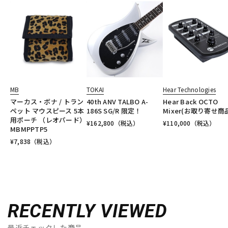
MB
TOKAI
Hear Technologies
マーカス・ボナ / トラン
40th ANV TALBO A-
Hear Back OCTO
ペット マウスピース 5本
186S SG/R 限定！
Mixer(お取り寄せ商
用ポーチ （レオパード）
¥
162,800
（税込）
¥
110,000
（税込）
MBMPPTP5
¥
7,838
（税込）
RECENTLY VIEWED
最近チェックした商品