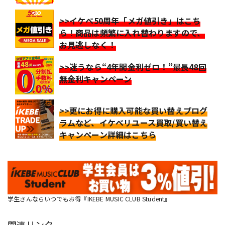
>>イケベ50周年「メガ値引き」はこち
ら！商品は頻繁に入れ替わりますので、
お見逃しなく！
>>迷うなら“4年間金利ゼロ！”最長48回
無金利キャンペーン
>>更にお得に購入可能な買い替えプログ
ラムなど、イケベリユース買取/買い替え
キャンペーン詳細はこちら
学生さんならいつでもお得『IKEBE MUSIC CLUB Student』
関連リンク