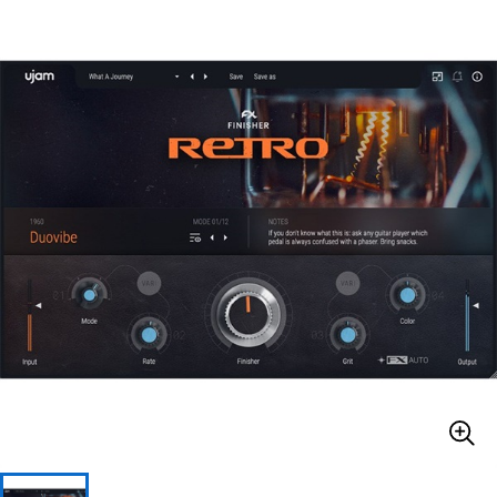
ベース
ウクレレ
ドラム
パーカッション
キーボード
電子ピアノ
管楽器
その他楽器
アンプ
エフェクター
DJ機器
DTM