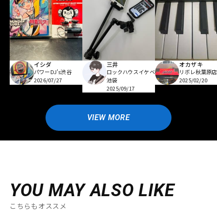
イシダ
三井
オカザキ
パワーDJ's渋谷
ロックハウスイケベ
リボレ秋葉原
2026/07/27
池袋
2025/02/20
2025/09/17
VIEW MORE
YOU MAY ALSO LIKE
こちらもオススメ