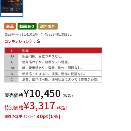
DTM オンライン納品
レコーディング機器
配信/ライブ機器
楽器アクセサリ
新品
動画あり
送料無料
商品番号 711410
JAN ：
4533940138282
S
コンディション
：
中古
ヴィンテージ
¥
10,450
販売価格
（税込）
¥
3,317
特別価格
（税込）
30pt(1%)
獲得予定ポイント：