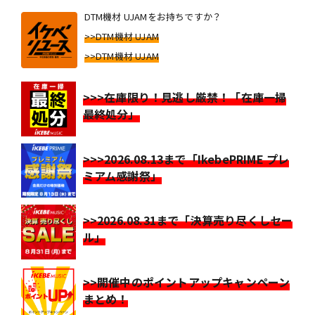
DTM機材 UJAMをお持ちですか？
>>DTM機材 UJAM
>>DTM機材 UJAM
>>>在庫限り！見逃し厳禁！「在庫一掃
最終処分」
>>>2026.08.13まで「IkebePRIME プレ
ミアム感謝祭」
>>2026.08.31まで「決算売り尽くしセー
ル」
>>開催中のポイントアップキャンペーン
まとめ！