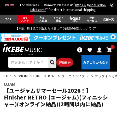
For Overseas Customers: Please visit "
https://global.ikebe-
gakki.com/
" for direct international shipping.
買う
売る
イベント
学割
TOP
店舗一覧
ストア
中古買取
動画
サービス
【重要】熊本県で発生した地震に伴う配送の遅延について(
07月29日
更新)
0
詳細検索
TOP
ONLINE STORE
DTM
プラグインソフト
プラグインそ
UJAM
【ユージャムサマーセール2026！】
Finisher RETRO (ユージャム)(フィニッシ
ャー)(オンライン納品)(2時間以内に納品)
エレキギター
アコギ/エレアコ