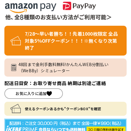
7/28～早い者勝ち！！先着1000枚限定 全品
対象5％OFFクーポン！！！※無くなり次第
終了
48回まで金利手数料無料!かんたんWEB分割払い
（WeBBy）シミュレーター
配送日目安：お取り寄せ商品 納期は別途ご連絡
お気に入りに追加
使えるクーポンあるかも"クーポンBOX"を確認