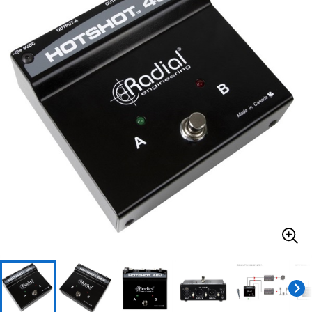
ベース
ウクレレ
ドラム
パーカッション
キーボード
電子ピアノ
管楽器
その他楽器
アンプ
エフェクター
DJ機器
DTM