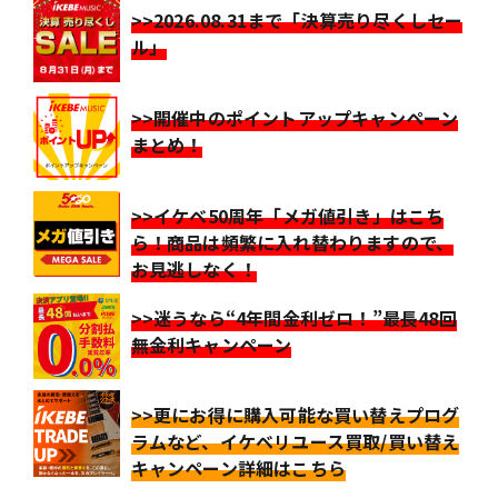
>>2026.08.31まで「決算売り尽くしセー
ル」
>>開催中のポイントアップキャンペーン
まとめ！
>>イケベ50周年「メガ値引き」はこち
ら！商品は頻繁に入れ替わりますので、
お見逃しなく！
>>迷うなら“4年間金利ゼロ！”最長48回
無金利キャンペーン
>>更にお得に購入可能な買い替えプログ
ラムなど、イケベリユース買取/買い替え
キャンペーン詳細はこちら