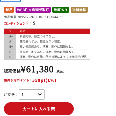
DTM オンライン納品
レコーディング機器
新品
WEB注文店頭受取可
動画あり
送料無料
商品番号 709507
JAN ：
0676101044955
S
配信/ライブ機器
楽器アクセサリ
コンディション
：
中古
ヴィンテージ
¥
61,380
販売価格
（税込）
558pt(1%)
獲得予定ポイント：
注文数：
カートに入れる