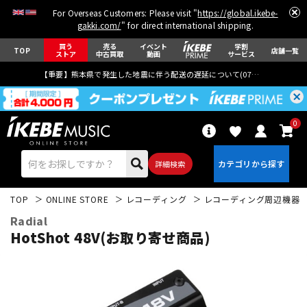
For Overseas Customers: Please visit "
https://global.ikebe-
gakki.com/
" for direct international shipping.
買う
売る
イベント
学割
TOP
店舗一覧
ストア
中古買取
動画
サービス
【重要】熊本県で発生した地震に伴う配送の遅延について(
07月29日
更新)
0
詳細検索
TOP
ONLINE STORE
レコーディング
レコーディング周辺機器
Radial
HotShot 48V(お取り寄せ商品)
エレキギター
アコギ/エレアコ