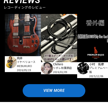
REVIEWS
レコーディングのレビュー
向井
イケベリユース
Chihirö
小村 拓摩
IKEBUKURO
リボレ秋葉原店
プレミアムベー
2026/05/19
2026/01/09
阪
2025/12/06
VIEW MORE