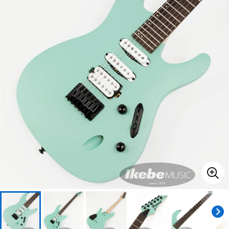
ベース
ウクレレ
ドラム
パーカッション
キーボード
電子ピアノ
管楽器
その他楽器
アンプ
エフェクター
DJ機器
DTM