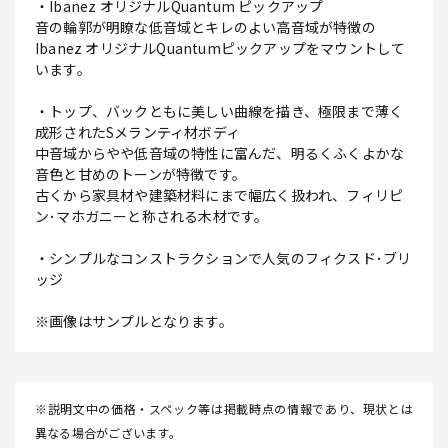
・Ibanez オリジナルQuantum ピックアップ
音の輪郭が明瞭な低音域とキレのよい高音域が特徴の
Ibanez オリジナルQuantumピックアップをマウントして
います。
・トップ、バックともに美しい曲線を描き、極限まで薄く
成形されたSメランティ材ボディ
中音域からやや低音域の特性に富んだ、明るくふくよかな
音色と甘めのトーンが特徴です。
古くから家具材や建築材料にまで幅広く扱われ、フィリピ
ン･マホガニーと称される木材です。
・シンプルなコンストラクションで人気のフィクスド･ブリ
ッジ
※画像はサンプルとなります。
※説明文中の価格・スペック等は掲載時点の情報であり、現状とは
異なる場合がございます。