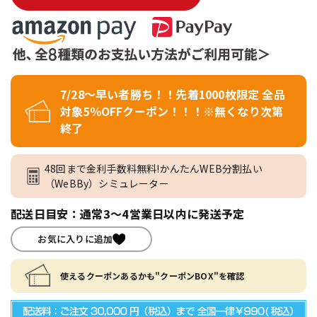
7/28～早い者勝ち！！先着1000枚限定 全品
対象5％OFFクーポン！！！※無くなり次第
終了
48回まで金利手数料無料!かんたんWEB分割払い
（WeBBy）シミュレーター
配送日目安：通常3～4営業日以内に発送予定
お気に入りに追加
使えるクーポンあるかも"クーポンBOX"を確認