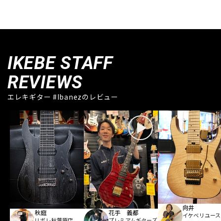
IKEBE STAFF
REVIEWS
エレキギター #Ibanezのレビュー
向井
秋庭
花手 義都
イケベリユース
リボレ秋葉原店
プレミアムギターズ