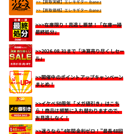
>>【買取実績】エレキギター Ibanez
>>【買取価格】エレキギター Ibanez
>>>在庫限り！見逃し厳禁！「在庫一掃
最終処分」
>>2026.08.31まで「決算売り尽くしセー
ル」
>>開催中のポイントアップキャンペーン
まとめ！
>>イケベ50周年「メガ値引き」はこち
ら！商品は頻繁に入れ替わりますので、
お見逃しなく！
>>迷うなら“4年間金利ゼロ！”最長48回