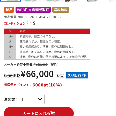
DTM オンライン納品
レコーディング機器
新品
WEB注文店頭受取可
送料無料
商品番号 708188
JAN ：
4549763281029
S
配信/ライブ機器
楽器アクセサリ
コンディション
：
中古
ヴィンテージ
メーカー希望小売価格
¥
88,000
（税込）
¥
66,000
販売価格
25% OFF
（税込）
6000pt(10%)
獲得予定ポイント：
注文数：
カートに入れる