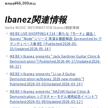
¥66,000
販売価格
(税込)
Ibanez関連情報
Ikebe MUSIC INFORMATION Ibanez関連情報
IKEBE LIVE SHOPPING # 214｜新たな『モード』誕生！
Ibanez ”Mode”シリーズ 実演＆徹底解説【presented by グ
ランディベース東京】[
Published:2026-05-
15/
Updated:2026-05-14
]
IKEBE×Ibanez presents “Jack Gardiner Guitar Clinic &
Demonstration”[
Published:2026-04-17/
Updated:2026-
04-22
]
IKEBE×Ibanez presents “Li-sa-X Guitar
Demonstration w/Ibanez 2026 new models”[
Published:2026-03-03/
Updated:2026-03-19
]
IKEBE×Ibanez presents “HAZUKI Guitar Clinic &
Demonstration シグネチャーモデル発売記念イベント”[
Published:2026-01-09/
Updated:2026-03-12
]