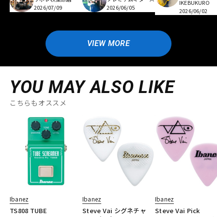
IKEBUKURO
2026/07/09
2026/06/05
2026/06/02
VIEW MORE
YOU MAY ALSO LIKE
こちらもオススメ
Ibanez
Ibanez
Ibanez
TS808 TUBE
Steve Vai シグネチャ
Steve Vai Pick