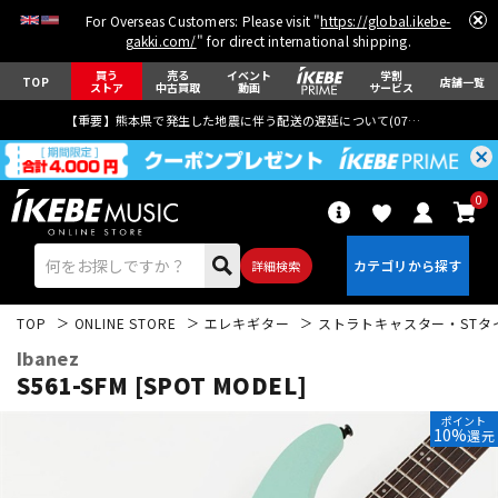
For Overseas Customers: Please visit "
https://global.ikebe-
gakki.com/
" for direct international shipping.
買う
売る
イベント
学割
TOP
店舗一覧
ストア
中古買取
動画
サービス
【重要】熊本県で発生した地震に伴う配送の遅延について(
07月29日
更新)
0
詳細検索
TOP
ONLINE STORE
エレキギター
ストラトキャスター・STタ
Ibanez
S561-SFM [SPOT MODEL]
ポイント
10%
還元
エレキギター
アコギ/エレアコ