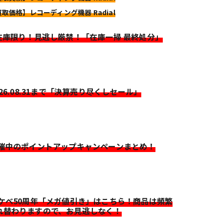
買取価格】レコーディング機器 Radial
>在庫限り！見逃し厳禁！「在庫一掃 最終処分」
026.08.31まで「決算売り尽くしセール」
開催中のポイントアップキャンペーンまとめ！
イケベ50周年「メガ値引き」はこちら！商品は頻繁
れ替わりますので、お見逃しなく！