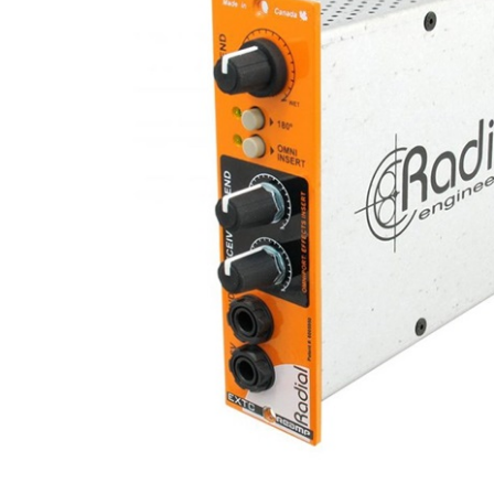
DJ機器
DTM
中古
ヴィンテー