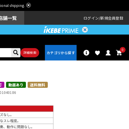
ational shipping.
店舗一覧
ログイン
新規会員登録
0
詳細検索
パーカッショ
ドラム
ン
可
動画あり
送料無料
01040186
アンプ
エフェクター