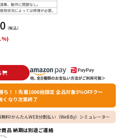
配信/ライブ
楽器アクセサ
機器
リ
80
（税込）
1%)
る
者勝ち！！先着1000枚限定 全品対象5％OFFクー
無くなり次第終了
料無料!かんたんWEB分割払い（WeBBy）シミュレーター
商品 納期は別途ご連絡