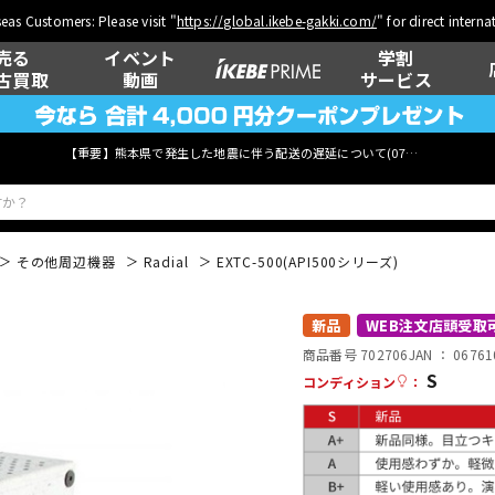
eas Customers: Please visit "
https://global.ikebe-gakki.com/
" for direct intern
売る
イベント
学割
古買取
動画
サービス
【重要】熊本県で発生した地震に伴う配送の遅延について(
07月29日
更新)
その他周辺機器
Radial
EXTC-500(API500シリーズ)
ベース
ウクレレ
新品
WEB注文店頭受取
商品番号 702706
JAN ：
06761
S
コンディション
：
管楽器
その他楽器