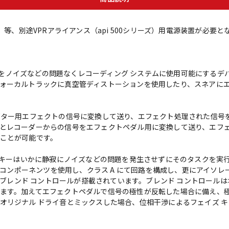
-HC】等、別途VPRアライアンス（api 500シリーズ）用電源装置が必要
ダルをノイズなどの問題なくレコーディング システムに使用可能にするデバイ
ォーカルトラックに真空管ディストーションを使用したり、スネアにエ
ン信号をギター用エフェクトの信号に変換して送り、エフェクト処理された信
とレコーダーからの信号をエフェクトペダル用に変換して送り、エフ
ことが可能です。
要なキーはいかに静寂にノイズなどの問題を発生させずにそのタスクを実
ト コンポーネンツを使用し、クラス A にて回路を構成し、更にアイソ
にはブレンド コントロールが搭載されています。ブレンド コントロー
ます。加えてエフェクトペダルで信号の極性が反転した場合に備え、
オリジナル ドライ音とミックスした場合、位相干渉によるフェイズ 