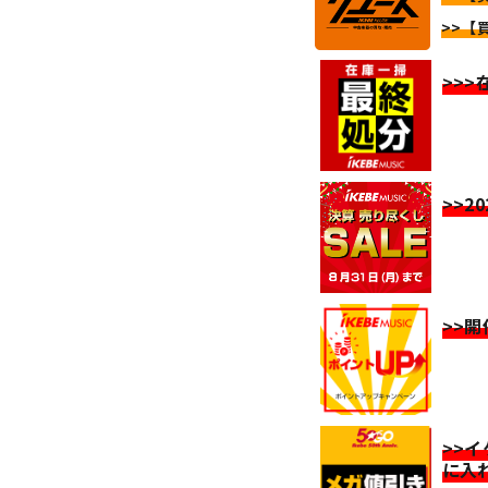
>>【
>>
>>2
>>
>>
に入