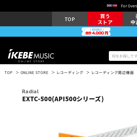
For Overs
買う
TOP
ストア
中
TOP
ONLINE STORE
レコーディング
レコーディング周辺機器
アコギ/エレ
エレキギター
アコ
Radial
EXTC-500(API500シリーズ)
キーボード
電子ピアノ