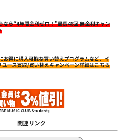
迷うなら“4年間金利ゼロ！”最長48回 無金利キャン
ン
更にお得に購入可能な買い替えプログラムなど、イ
リユース買取/買い替えキャンペーン詳細はこちら
MUSIC CLUB Student』
関連リンク