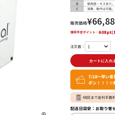
DTM オンラ
レコーディン
イン納品
グ機器
¥
66,8
販売価格
ジ
608pt(
獲得予定ポイント：
注文数：
カートに入れ
7/28～早い
ポン！！！※
48回まで金利手数
配送日目安：お取り寄せ