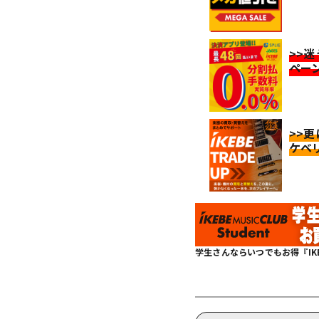
>>
ペー
>>
ケベ
学生さんならいつでもお得『IKEBE 