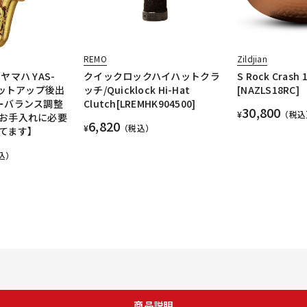
REMO
Zildjian
ヤマハ YAS-
クイックロックハイハットクラ
S Rock Crash 
セットアップ後出
ッチ/Quicklock Hi-Hat
[NAZLS18RC]
ーバランス調整
Clutch[LREMHK904500]
30,800
¥
（税込
お手入れに必要
6,820
¥
（税込）
てます】
込）
商品説明