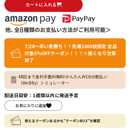
カートに入れる
7/28～早い者勝ち！！先着1000枚限定 全品
対象5％OFFクーポン！！！※無くなり次第
終了
48回まで金利手数料無料!かんたんWEB分割払い
（WeBBy）シミュレーター
配送日目安：1週間以内に発送予定
お気に入りに追加
使えるクーポンあるかも"クーポンBOX"を確認