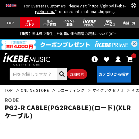
For Overseas Customers: Please visit "
https://global.ikebe-
gakki.com/
" for direct international shipping.
買う
売る
イベント
学割
TOP
店舗一覧
ストア
中古買取
動画
サービス
【重要】熊本県で発生した地震に伴う配送の遅延について(
07月29日
更新)
0
詳細検索
TOP
ONLINE STORE
レコーディング
マイクアクセサリ
そ
RODE
PG2-R CABLE(PG2RCABLE)(ロード)(XLR
ケーブル)
エレキギター
アコギ/エレアコ