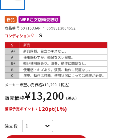
DTM オンライン納品
レコーディング機器
新品
WEB注文店頭受取可
配信/ライブ機器
楽器アクセサリ
商品番号 697153
JAN ：
0698813004652
S
コンディション
：
中古
ヴィンテージ
メーカー希望小売価格
¥
13,200
（税込）
¥
13,200
販売価格
（税込）
120pt(1%)
獲得予定ポイント：
注文数：