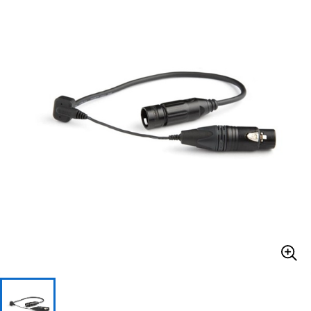
ベース
ウクレレ
ドラム
パーカッション
キーボード
電子ピアノ
管楽器
その他楽器
アンプ
エフェクター
DJ機器
DTM