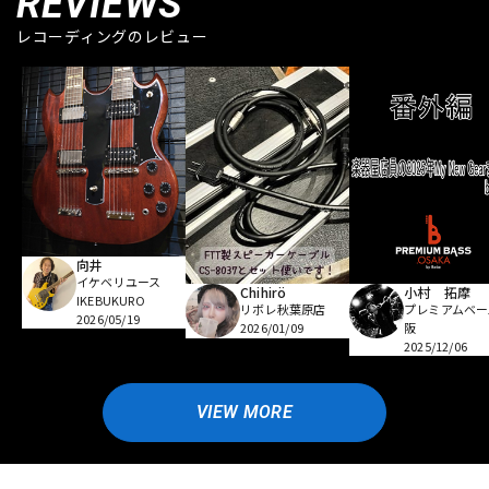
REVIEWS
レコーディングのレビュー
向井
イケベリユース
Chihirö
小村 拓摩
IKEBUKURO
リボレ秋葉原店
プレミアムベー
2026/05/19
2026/01/09
阪
2025/12/06
VIEW MORE