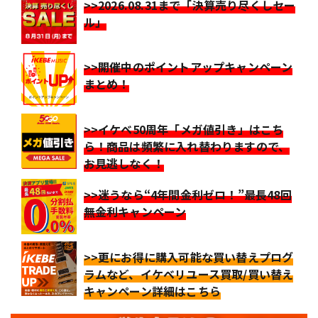
>>2026.08.31まで「決算売り尽くしセー
ル」
>>開催中のポイントアップキャンペーン
まとめ！
>>イケベ50周年「メガ値引き」はこち
ら！商品は頻繁に入れ替わりますので、
お見逃しなく！
>>迷うなら“4年間金利ゼロ！”最長48回
無金利キャンペーン
>>更にお得に購入可能な買い替えプログ
ラムなど、イケベリユース買取/買い替え
キャンペーン詳細はこちら