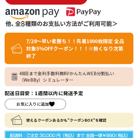
7/28～早い者勝ち！！先着1000枚限定 全品
対象5％OFFクーポン！！！※無くなり次第
終了
48回まで金利手数料無料!かんたんWEB分割払い
（WeBBy）シミュレーター
配送日目安：1週間以内に発送予定
お気に入りに追加
使えるクーポンあるかも"クーポンBOX"を確認