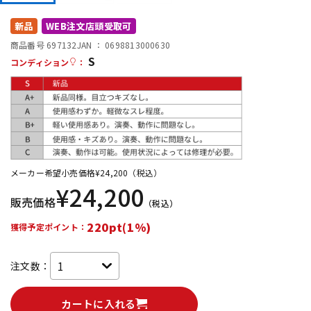
DTM オンライン納品
レコーディング機器
新品
WEB注文店頭受取可
商品番号 697132
JAN ：
0698813000630
S
配信/ライブ機器
楽器アクセサリ
コンディション
：
中古
ヴィンテージ
メーカー希望小売価格
¥
24,200
（税込）
¥
24,200
販売価格
（税込）
220pt(1%)
獲得予定ポイント：
注文数：
カートに入れる