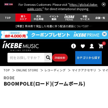
For Overseas Customers: Please visit "
https://global.ikebe-
gakki.com/
" for direct international shipping.
買う
売る
イベント
学割
TOP
店舗一覧
ストア
中古買取
動画
サービス
【重要】熊本県で発生した地震に伴う配送の遅延について(
07月29日
更新)
0
詳細検索
TOP
ONLINE STORE
レコーディング
マイクアクセサリ
マ
RODE
BOOMPOLE(ロード)(ブームポール)
エレキギター
アコギ/エレアコ