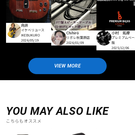
向井
イケベリユース
Chihirö
小村 拓摩
IKEBUKURO
リボレ秋葉原店
プレミアムベー
2026/05/19
2026/01/09
阪
2025/12/06
VIEW MORE
YOU MAY ALSO LIKE
こちらもオススメ