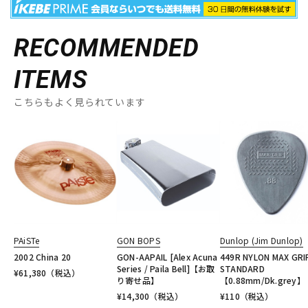
RECOMMENDED
ITEMS
こちらもよく見られています
PAiSTe
GON BOPS
Dunlop (Jim Dunlop)
2002 China 20
GON-AAPAIL [Alex Acuna
449R NYLON MAX GRI
Series / Paila Bell]【お取
STANDARD
¥
61,380
（税込）
り寄せ品】
【0.88mm/Dk.grey】
¥
14,300
（税込）
¥
110
（税込）