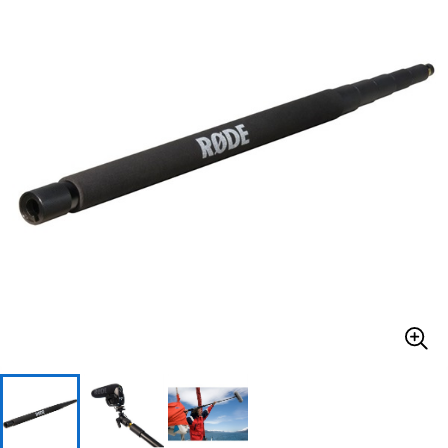
ベース
ウクレレ
ドラム
パーカッション
キーボード
電子ピアノ
管楽器
その他楽器
アンプ
エフェクター
DJ機器
DTM