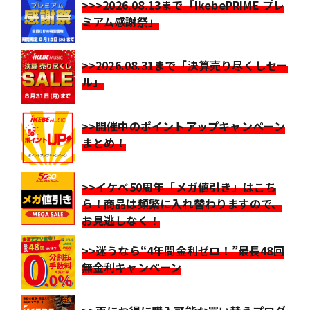
>>>2026.08.13まで「IkebePRIME プレ
ミアム感謝祭」
>>2026.08.31まで「決算売り尽くしセー
ル」
>>開催中のポイントアップキャンペーン
まとめ！
>>イケベ50周年「メガ値引き」はこち
ら！商品は頻繁に入れ替わりますので、
お見逃しなく！
>>迷うなら“4年間金利ゼロ！”最長48回
無金利キャンペーン