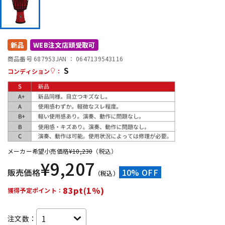
DTM オンライン納品
レコーディング機器
配信/ライブ機器
楽器アクセサリ
新品
WEB注文店頭受取可
商品番号 687953
JAN ：
0647139543116
S
コンディション
：
中古
ヴィンテージ
メーカー希望小売価格
¥
10,230
（税込）
¥
9,207
販売価格
10% OFF
（税込）
83pt(1%)
獲得予定ポイント：
注文数：