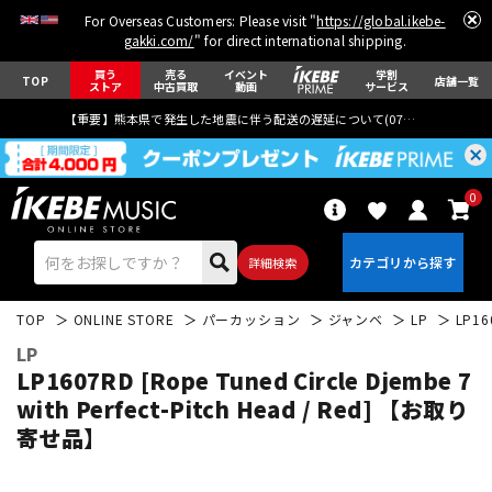
For Overseas Customers: Please visit "
https://global.ikebe-
gakki.com/
" for direct international shipping.
買う
売る
イベント
学割
TOP
店舗一覧
ストア
中古買取
動画
サービス
【重要】熊本県で発生した地震に伴う配送の遅延について(
07月29日
更新)
0
詳細検索
TOP
ONLINE STORE
パーカッション
ジャンベ
LP
LP16
LP
LP1607RD [Rope Tuned Circle Djembe 7
with Perfect-Pitch Head / Red] 【お取り
寄せ品】
エレキギター
アコギ/エレアコ