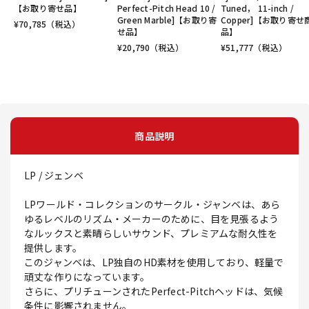
【お取り寄せ品】
Perfect-Pitch Head 10 /
Tuned， 11-inch /
Green Marble]【お取り寄
Copper]【お取り寄せ
¥
70,785
（税込）
せ品】
品】
¥
20,790
（税込）
¥
51,777
（税込）
商品説明
LP / ジェンベ
LPワールド・コレクションのサークル・ジャンベは、あら
ゆるレベルのリズム・メーカーのために、目を見張るよう
なルックスと素晴らしいサウンド、プレミアムな耐久性を
提供します。
このジャンベは、LP独自のHD素材を使用しており、軽量で
頑丈な作りになっています。
さらに、プリチューンされたPerfect-Pitchヘッドは、気候
条件に影響されません。