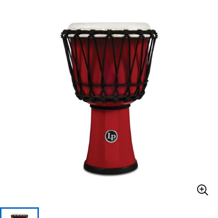
ベース
ウクレレ
ドラム
パーカッション
キーボード
電子ピアノ
管楽器
その他楽器
アンプ
エフェクター
DJ機器
DTM