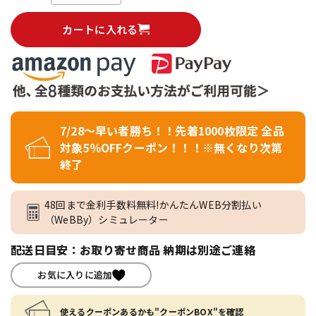
カートに入れる
7/28～早い者勝ち！！先着1000枚限定 全品
対象5％OFFクーポン！！！※無くなり次第
終了
48回まで金利手数料無料!かんたんWEB分割払い
（WeBBy）シミュレーター
配送日目安：お取り寄せ商品 納期は別途ご連絡
お気に入りに追加
使えるクーポンあるかも"クーポンBOX"を確認