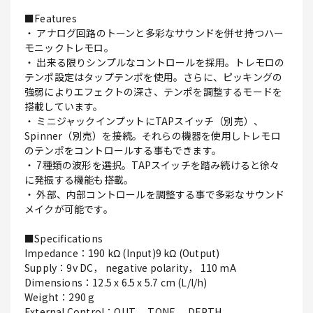
■Features
・ アナログ回路のトーンと多彩なサウンドを併せ持つハー
モニックトレモロ。
・ 出来る限りシンプルなコントロールを採用。トレモロの
テンポ設定はタップテンポを使用。さらに、ピッキングの
強弱によりエフェクトの深さ、テンポを調整するモードを
搭載しています。
・ ミニジャックインプットにTAPスイッチ（別売）、
Spinner（別売）を接続。それらの機器を使用しトレモロ
のテンポをコントロールする事もできます。
・ 7種類の波形を選択。TAPスイッチを踏み続けると徐々
に発振する機能も搭載。
・ 外部、内部コントロールを調整する事で多彩なサウンド
メイクが可能です。
■Specifications
Impedance：190 kΩ (Input)9 kΩ (Output)
Supply：9v DC， negative polarity， 110 mA
Dimensions：12.5 x 6.5 x 5.7 cm (L/l/h)
Weight：290 g
External Control：OUT， TONE， DEPTH，