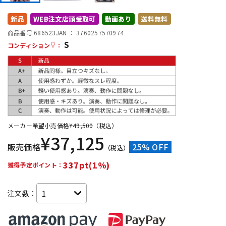
DTM オンライン納品
レコーディング機器
新品
WEB注文店頭受取可
動画あり
送料無料
商品番号 686523
JAN ：
3760257570974
S
配信/ライブ機器
楽器アクセサリ
コンディション
：
中古
ヴィンテージ
メーカー希望小売価格
¥
49,500
（税込）
¥
37,125
販売価格
25% OFF
（税込）
337pt(1%)
獲得予定ポイント：
注文数：