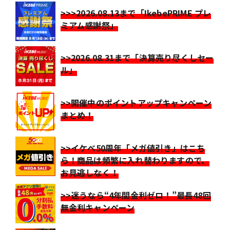
>>>2026.08.13まで「IkebePRIME プレ
ミアム感謝祭」
>>2026.08.31まで「決算売り尽くしセー
ル」
>>開催中のポイントアップキャンペーン
まとめ！
>>イケベ50周年「メガ値引き」はこち
ら！商品は頻繁に入れ替わりますので、
お見逃しなく！
>>迷うなら“4年間金利ゼロ！”最長48回
無金利キャンペーン