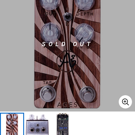
ベース
ウクレレ
ドラム
パーカッション
SOLD OUT
キーボード
電子ピアノ
管楽器
その他楽器
アンプ
エフェクター
DJ機器
DTM