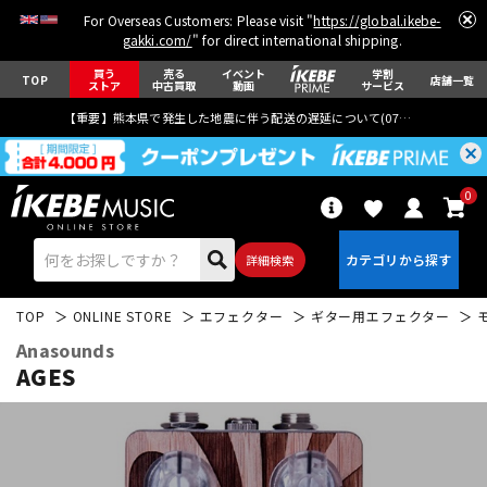
For Overseas Customers: Please visit "
https://global.ikebe-
gakki.com/
" for direct international shipping.
買う
売る
イベント
学割
TOP
店舗一覧
ストア
中古買取
動画
サービス
【重要】熊本県で発生した地震に伴う配送の遅延について(
07月29日
更新)
0
詳細検索
TOP
ONLINE STORE
エフェクター
ギター用エフェクター
Anasounds
AGES
エレキギター
アコギ/エレアコ