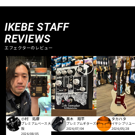
IKEBE STAFF
REVIEWS
エフェクターのレビュー
小村 拓摩
黒木 翔平
タカハタ
プレミアムベース大
プレミアムギターズ
イケシブリユー
阪
2026/07/04
2026/05/28
2026/08/05