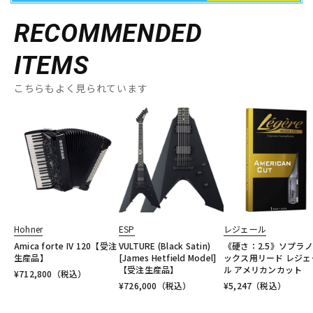
RECOMMENDED
ITEMS
こちらもよく見られています
Hohner
ESP
レジェール
Amica forte IV 120【受注
VULTURE (Black Satin)
《硬さ：2.5》ソプラ
生産品】
[James Hetfield Model]
ックス用リード レジェ
【受注生産品】
ル アメリカンカット
¥
712,800
（税込）
¥
726,000
（税込）
¥
5,247
（税込）