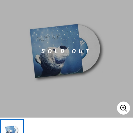
ベース
ウクレレ
ドラム
パーカッション
SOLD OUT
キーボード
電子ピアノ
管楽器
その他楽器
アンプ
エフェクター
DJ機器
DTM