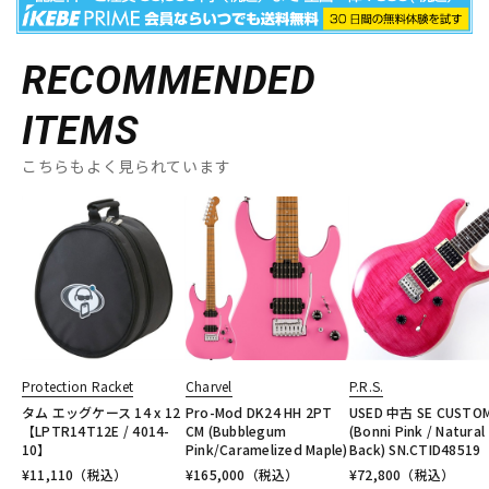
RECOMMENDED
ITEMS
こちらもよく見られています
Protection Racket
Charvel
P.R.S.
タム エッグケース 14 x 12
Pro-Mod DK24 HH 2PT
USED 中古 SE CUSTOM
【LPTR14T12E / 4014-
CM (Bubblegum
(Bonni Pink / Natural
10】
Pink/Caramelized Maple)
Back) SN.CTID48519
¥
11,110
（税込）
¥
165,000
（税込）
¥
72,800
（税込）