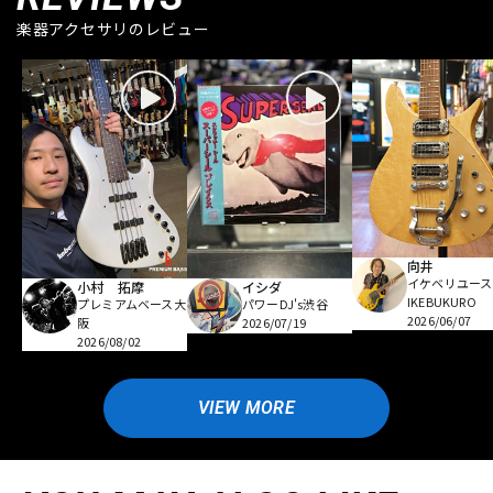
楽器アクセサリのレビュー
向井
イケベリユース
小村 拓摩
イシダ
IKEBUKURO
プレミアムベース大
パワーDJ's渋谷
2026/06/07
阪
2026/07/19
2026/08/02
VIEW MORE