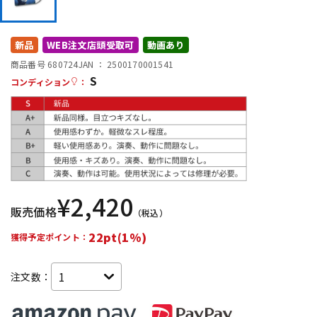
DTM オンライン納品
レコーディング機器
新品
WEB注文店頭受取可
動画あり
配信/ライブ機器
楽器アクセサリ
商品番号 680724
JAN ：
2500170001541
S
コンディション
：
中古
ヴィンテージ
¥
2,420
販売価格
（税込）
22pt(1%)
獲得予定ポイント：
注文数：