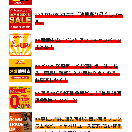
>>2026.08.31まで「決算売り尽くしセー
ル」
>>開催中のポイントアップキャンペーン
まとめ！
>>イケベ50周年「メガ値引き」はこち
ら！商品は頻繁に入れ替わりますので、
お見逃しなく！
>>迷うなら“4年間金利ゼロ！”最長48回
無金利キャンペーン
>>更にお得に購入可能な買い替えプログ
ラムなど、イケベリユース買取/買い替え