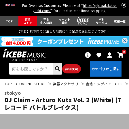
For Overseas Customers: Please visit "
https://global.ikebe-
gakki.com/
" for direct international shipping.
買う
売る
イベント
学割
TOP
店舗一覧
ストア
中古買取
動画
サービス
【重要】熊本県で発生した地震に伴う配送の遅延について(
07月29日
更新)
0
詳細検索
TOP
ONLINE STORE
楽器アクセサリ
書籍・メディア
DJ
stokyo
DJ Claim - Arturo Kutz Vol. 2 (White) (7
レコード バトルブレイクス)
エレキギター
アコギ/エレアコ