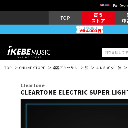
For Overs
買う
TOP
ストア
中
TOP
ONLINE STORE
楽器アクセサリ
弦
エレキギター弦
アコギ/エレ
エレキギター
アコ
Cleartone
CLEARTONE ELECTRIC SUPER LIGHT 
キーボード
電子ピアノ