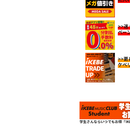
>>
ペー
>>
ケベ
学生さんならいつでもお得『IKEBE 