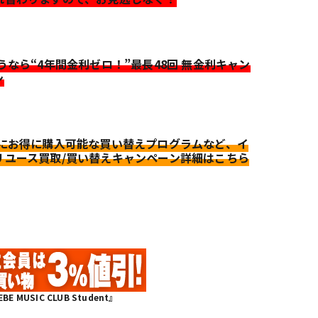
迷うなら“4年間金利ゼロ！”最長48回 無金利キャン
ン
更にお得に購入可能な買い替えプログラムなど、イ
リユース買取/買い替えキャンペーン詳細はこちら
MUSIC CLUB Student』