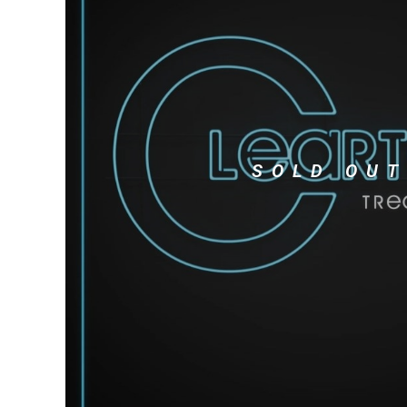
DJ機器
DTM
中古
ヴィンテー
SOLD OUT