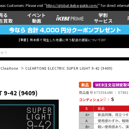
eas Customers: Please visit "
https://global.ikebe-gakki.com/
" for direct intern
売る
イベント
学割
古買取
動画
サービス
【重要】熊本県で発生した地震に伴う配送の遅延について(
07月29日
更新)
Cleartone
CLEARTONE ELECTRIC SUPER LIGHT 9-42 (9409)
ベース
ウクレレ
新品
WEB注文店頭受取
9-42 (9409)
商品番号 675354
JAN ：
07861
S
コンディション
：
管楽器
その他楽器