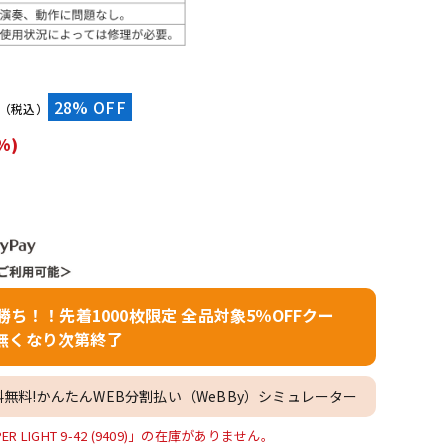
配信/ライブ
楽器アクセサ
機器
リ
）
28% OFF
（税込）
%)
者勝ち！！先着1000枚限定 全品対象5％OFFクー
無くなり次第終了
料無料!かんたんWEB分割払い（WeBBy）シミュレーター
SUPER LIGHT 9-42 (9409)」の在庫がありません。