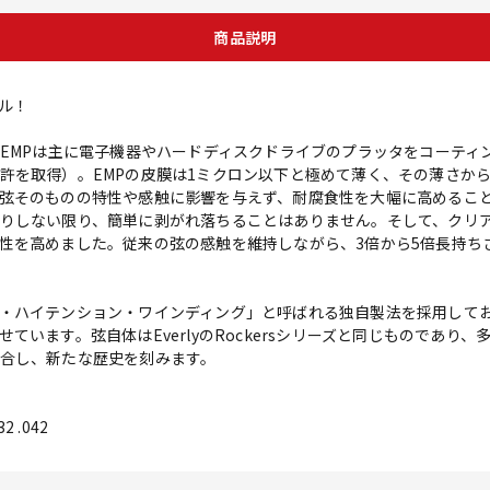
商品説明
ル！
。EMPは主に電子機器やハードディスクドライブのプラッタをコーティ
許を取得）。EMPの皮膜は1ミクロン以下と極めて薄く、その薄さか
弦そのものの特性や感触に影響を与えず、耐腐食性を大幅に高めるこ
りしない限り、簡単に剥がれ落ちることはありません。そして、クリ
性を高めました。従来の弦の感触を維持しながら、3倍から5倍長持ち
・ハイテンション・ワインディング」と呼ばれる独自製法を採用して
ています。弦自体はEverlyのRockersシリーズと同じものであり
合し、新たな歴史を刻みます。
32 .042