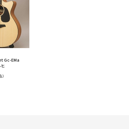
t Gc-EMa
ルヒ
込）