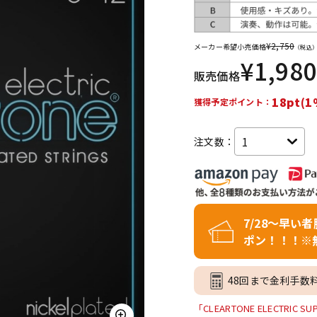
DTM オンラ
レコーディン
イン納品
グ機器
¥
2,750
メーカー希望小売価格
（税込
¥
1,980
販売価格
ジ
18pt(1
獲得予定ポイント：
注文数：
7/28～早い
ポン！！！※
48回まで金利手数
「CLEARTONE ELECTRIC 