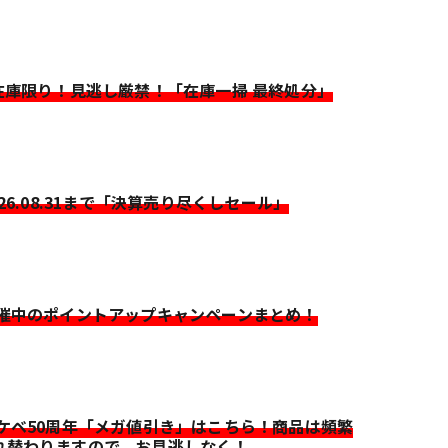
>在庫限り！見逃し厳禁！「在庫一掃 最終処分」
026.08.31まで「決算売り尽くしセール」
開催中のポイントアップキャンペーンまとめ！
イケベ50周年「メガ値引き」はこちら！商品は頻繁
れ替わりますので、お見逃しなく！