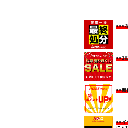
>>
>>2
>>
>>
に入