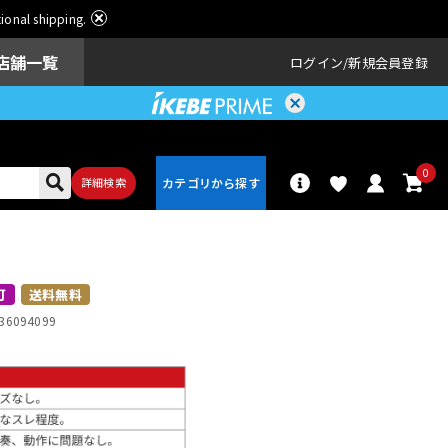
ational shipping.
店舗一覧
ログイン
新規会員登録
0
詳細検索
パーカッショ
ドラム
ン
可
送料無料
36094099
アンプ
エフェクター