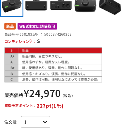
DTM オンライン納品
レコーディング機器
配信/ライブ機器
楽器アクセサリ
新品
WEB注文店頭受取可
商品番号 668183
JAN ：
5060374260368
S
コンディション
：
中古
ヴィンテージ
¥
24,970
販売価格
（税込）
227pt(1%)
獲得予定ポイント：
注文数：