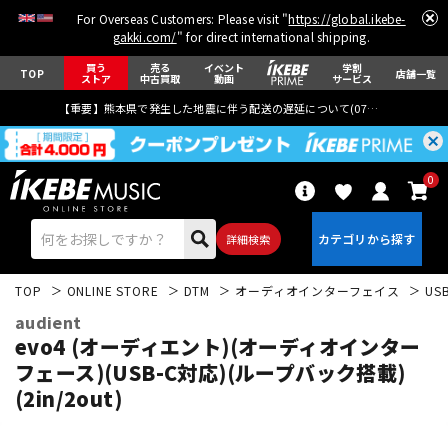
For Overseas Customers: Please visit "
https://global.ikebe-
gakki.com/
" for direct international shipping.
買う
売る
イベント
学割
TOP
店舗一覧
ストア
中古買取
動画
サービス
【重要】熊本県で発生した地震に伴う配送の遅延について(
07月29日
更新)
0
詳細検索
TOP
ONLINE STORE
DTM
オーディオインターフェイス
US
audient
evo4 (オーディエント)(オーディオインター
フェース)(USB-C対応)(ループバック搭載)
(2in/2out)
エレキギター
アコギ/エレアコ