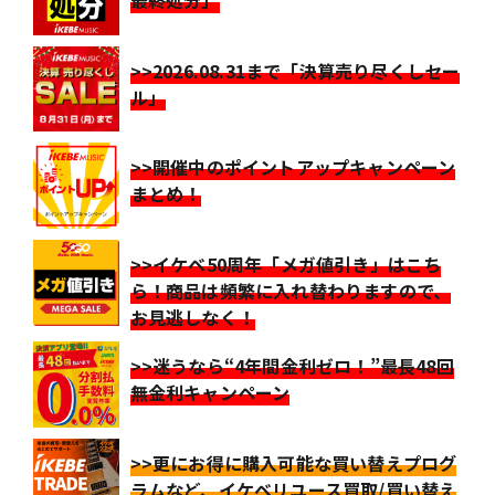
最終処分」
>>2026.08.31まで「決算売り尽くしセー
ル」
>>開催中のポイントアップキャンペーン
まとめ！
>>イケベ50周年「メガ値引き」はこち
ら！商品は頻繁に入れ替わりますので、
お見逃しなく！
>>迷うなら“4年間金利ゼロ！”最長48回
無金利キャンペーン
>>更にお得に購入可能な買い替えプログ
ラムなど、イケベリユース買取/買い替え