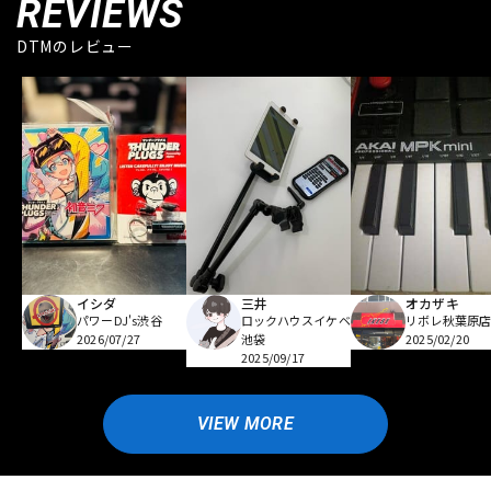
REVIEWS
DTMのレビュー
イシダ
三井
オカザキ
パワーDJ's渋谷
ロックハウスイケベ
リボレ秋葉原
2026/07/27
池袋
2025/02/20
2025/09/17
VIEW MORE