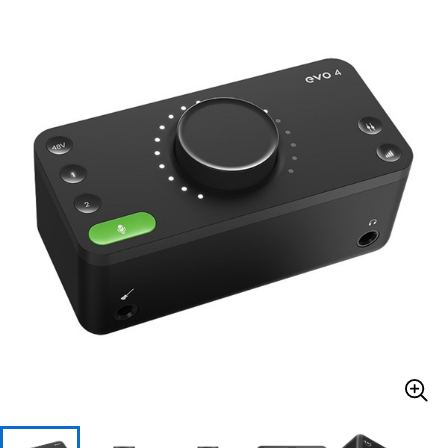
ベース
ウクレレ
ドラム
パーカッション
キーボード
電子ピアノ
管楽器
その他楽器
アンプ
エフェクター
DJ機器
DTM