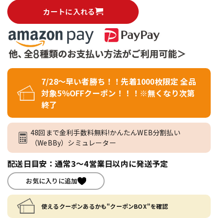
カートに入れる
7/28～早い者勝ち！！先着1000枚限定 全品
対象5％OFFクーポン！！！※無くなり次第
終了
48回まで金利手数料無料!かんたんWEB分割払い
（WeBBy）シミュレーター
配送日目安：通常3～4営業日以内に発送予定
お気に入りに追加
使えるクーポンあるかも"クーポンBOX"を確認