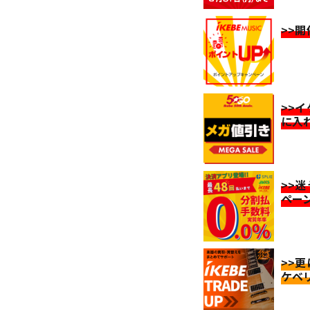
>>
>>
に入
>>
ペー
>>
ケベ