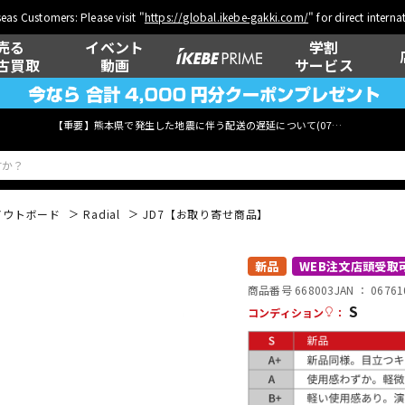
eas Customers: Please visit "
https://global.ikebe-gakki.com/
" for direct intern
売る
イベント
学割
古買取
動画
サービス
【重要】熊本県で発生した地震に伴う配送の遅延について(
07月29日
更新)
アウトボード
Radial
JD7【お取り寄せ商品】
ベース
ウクレレ
新品
WEB注文店頭受取
商品番号 668003
JAN ：
06761
S
コンディション
：
管楽器
その他楽器