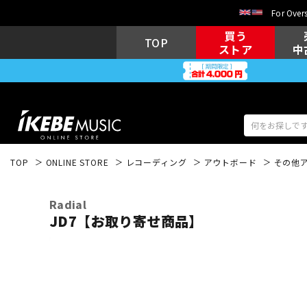
For Overs
買う
TOP
ストア
中
TOP
ONLINE STORE
レコーディング
アウトボード
その他
アコギ/エレ
エレキギター
アコ
Radial
JD7【お取り寄せ商品】
キーボード
電子ピアノ