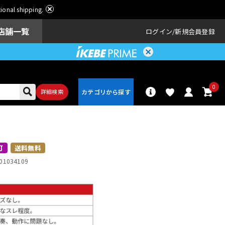
ational shipping.
店舗一覧
ログイン
新規会員登録
0
詳細検索
パーカッショ
ドラム
ン
可
送料無料
01034109
アンプ
エフェクター