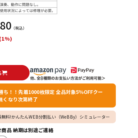
配信/ライブ
楽器アクセサ
機器
リ
380
（税込）
(1%)
る
者勝ち！！先着1000枚限定 全品対象5％OFFクー
無くなり次第終了
料無料!かんたんWEB分割払い（WeBBy）シミュレーター
商品 納期は別途ご連絡