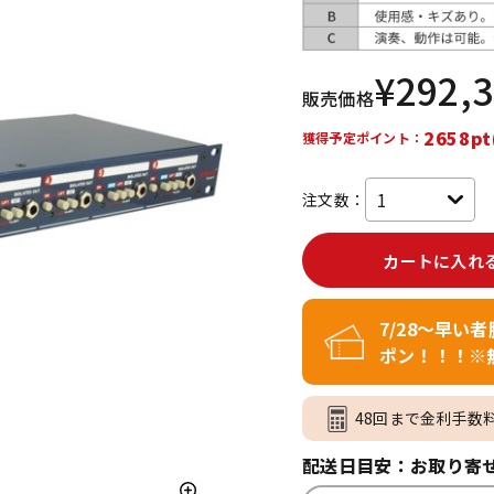
DTM オンラ
レコーディン
イン納品
グ機器
¥
292,
販売価格
ジ
2658pt
獲得予定ポイント：
注文数：
カートに入れ
7/28～早い
ポン！！！※
48回まで金利手数
配送日目安：お取り寄せ