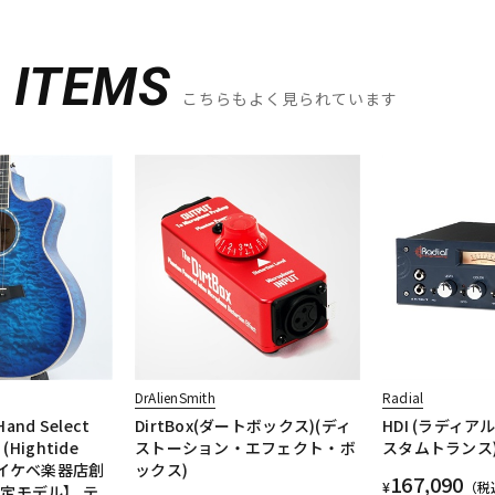
D
ITEMS
こちらもよく見られています
DrAlienSmith
Radial
Hand Select
DirtBox(ダートボックス)(ディ
HDI (ラディアル)
e (Hightide
ストーション・エフェクト・ボ
スタムトランス
) 【イケベ楽器店創
ックス)
167,090
¥
（税
定モデル】 テ