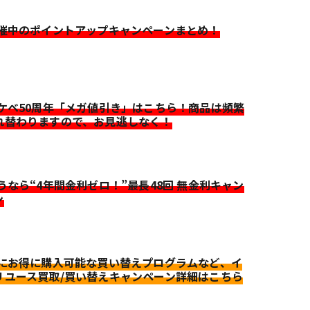
開催中のポイントアップキャンペーンまとめ！
イケベ50周年「メガ値引き」はこちら！商品は頻繁
れ替わりますので、お見逃しなく！
迷うなら“4年間金利ゼロ！”最長48回 無金利キャン
ン
更にお得に購入可能な買い替えプログラムなど、イ
リユース買取/買い替えキャンペーン詳細はこちら