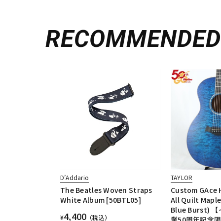
RECOMMENDE
D’Addario
TAYLOR
The Beatles Woven Straps
Custom GAce 
White Album [50BTL05]
All Quilt Mapl
Blue Burst
4,400
¥
（税込）
業50周年記念限