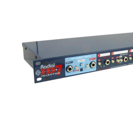
DJ機器
DTM
中古
ヴィンテー