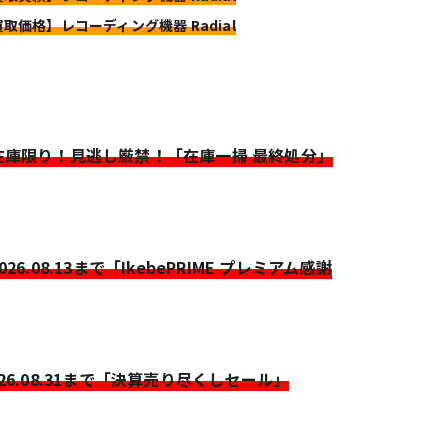
買取価格】レコーディング機器 Radial
>在庫限り！見逃し厳禁！「在庫一掃 最終処分」
2026.08.13まで「IkebePRIME プレミアム感謝
026.08.31まで「決算売り尽くしセール」