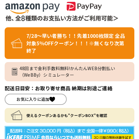
7/28～早い者勝ち！！先着1000枚限定 全品
対象5％OFFクーポン！！！※無くなり次第
終了
48回まで金利手数料無料!かんたんWEB分割払い
（WeBBy）シミュレーター
配送日目安：お取り寄せ商品 納期は別途ご連絡
お気に入りに追加
使えるクーポンあるかも"クーポンBOX"を確認