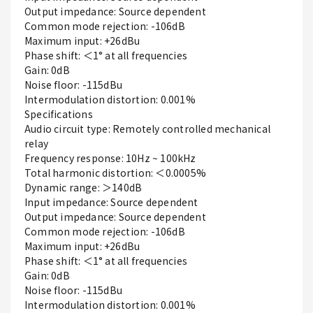
Output impedance: Source dependent
Common mode rejection: -106dB
Maximum input: +26dBu
Phase shift: ＜1° at all frequencies
Gain: 0dB
Noise floor: -115dBu
Intermodulation distortion: 0.001%
Specifications
Audio circuit type: Remotely controlled mechanical
relay
Frequency response: 10Hz ~ 100kHz
Total harmonic distortion: ＜0.0005%
Dynamic range: ＞140dB
Input impedance: Source dependent
Output impedance: Source dependent
Common mode rejection: -106dB
Maximum input: +26dBu
Phase shift: ＜1° at all frequencies
Gain: 0dB
Noise floor: -115dBu
Intermodulation distortion: 0.001%