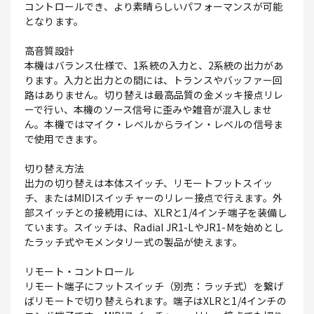
コントロールでき、より素晴らしいパフォーマンスが可能
となります。
高音質設計
本機はバランス仕様で、1系統の入力と、2系統の出力があ
ります。入力と出力との間には、トランスやバッファー回
路はありません。切り替えは最高品質の金メッキ接点リレ
ーで行い、本機のソース信号に歪みや雑音が混入しませ
ん。本機ではマイク・レベルからライン・レベルの信号ま
で使用できます。
切り替え方法
出力の切り替えは本体スイッチ、リモートフットスイッ
チ、またはMIDIスイッチャーのリレー接点で行えます。外
部スイッチとの接続用には、XLRと1/4インチ端子を装備し
ています。スイッチは、Radial JR1-LやJR1-Mを始めとし
たラッチ式やモメンタリー式の製品が使えます。
リモート・コントロール
リモート端子にフットスイッチ（別売：ラッチ式）を繋げ
ばリモートで切り替えられます。端子はXLRと1/4インチの