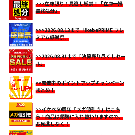
>>>在庫限り！見逃し厳禁！「在庫一掃
最終処分」
>>>2026.08.13まで「IkebePRIME プレ
ミアム感謝祭」
>>2026.08.31まで「決算売り尽くしセー
ル」
>>開催中のポイントアップキャンペーン
まとめ！
>>イケベ50周年「メガ値引き」はこち
ら！商品は頻繁に入れ替わりますので、
お見逃しなく！