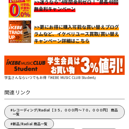
>>迷うなら“4年間金利ゼロ！”最長48回
無金利キャンペーン
>>更にお得に購入可能な買い替えプログ
ラムなど、イケベリユース買取/買い替え
キャンペーン詳細はこちら
学生さんならいつでもお得『IKEBE MUSIC CLUB Student』
関連リンク
レコーディング/Radial【３５，０００円～７０，０００円】 商品
一覧
新品/Radial 商品一覧