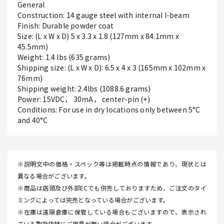
General
Construction: 14 gauge steel with internal I-beam
Finish: Durable powder coat
Size: (L x W x D) 5 x 3.3 x 1.8 (127mm x 84.1mm x
45.5mm)
Weight: 1.4 lbs (635 grams)
Shipping size: (L x W x D): 6.5 x 4 x 3 (165mm x 102mm x
76mm)
Shipping weight: 2.4lbs (1088.6 grams)
Power: 15VDC， 30mA， center-pin (+)
Conditions: For use in dry locations only between 5°C
and 40°C
※説明文中の価格・スペック等は掲載時点の情報であり、現状とは
異なる場合がございます。
※商品は店頭及び外部ECでも併売しておりますため、ご注文のタイ
ミングによっては完売となっている場合がございます。
※在庫は遠隔倉庫に保管している場合もございますので、表示され
ている取扱店舗にご用意が無い場合がございます。