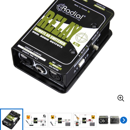
ベース
ウクレレ
ドラム
パーカッション
キーボード
電子ピアノ
管楽器
その他楽器
アンプ
エフェクター
DJ機器
DTM