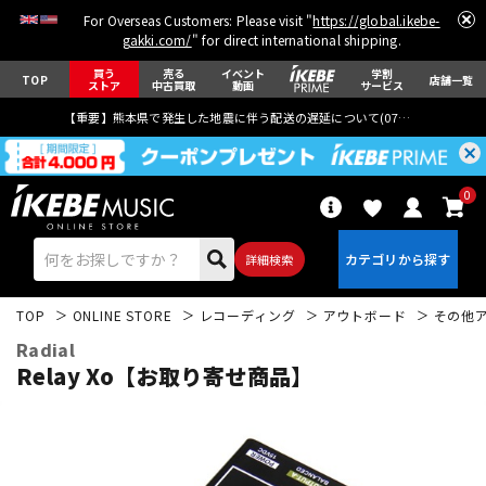
For Overseas Customers: Please visit "
https://global.ikebe-
gakki.com/
" for direct international shipping.
買う
売る
イベント
学割
TOP
店舗一覧
ストア
中古買取
動画
サービス
【重要】熊本県で発生した地震に伴う配送の遅延について(
07月29日
更新)
0
詳細検索
TOP
ONLINE STORE
レコーディング
アウトボード
その他
Radial
Relay Xo【お取り寄せ商品】
エレキギター
アコギ/エレアコ