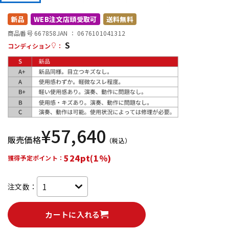
DTM オンライン納品
レコーディング機器
新品
WEB注文店頭受取可
送料無料
商品番号 667858
JAN ：
0676101041312
S
配信/ライブ機器
楽器アクセサリ
コンディション
：
中古
ヴィンテージ
¥
57,640
販売価格
（税込）
524pt(1%)
獲得予定ポイント：
注文数：
カートに入れる