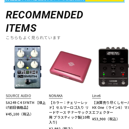
RECOMMENDED
ITEMS
こちらもよく見られています
SOURCE AUDIO
NONAKA
Line6
SA249 C4 SYNTH 【値上
【カラー：チェリーレッ
【決算売り尽くしセー
げ前旧価格品】
ド】セルマーロゴ入り リ
HX One（ライン6）マ
ードケース テナーサックス
エフェクター
¥
45,100
（税込）
用 プラスティック製(10枚
¥
53,900
（税込）
入り)
¥
2,992
（税込）