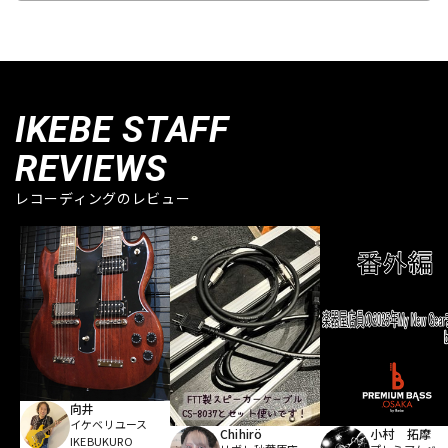
IKEBE STAFF
REVIEWS
レコーディングのレビュー
向井
イケベリユース
Chihirö
小村 拓摩
IKEBUKURO