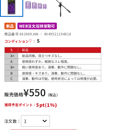
DTM オンライン納品
レコーディング機器
配信/ライブ機器
楽器アクセサリ
新品
WEB注文店頭受取可
商品番号 663069
JAN ：
4049521194818
S
コンディション
：
中古
ヴィンテージ
¥
550
販売価格
（税込）
5pt(1%)
獲得予定ポイント：
注文数：