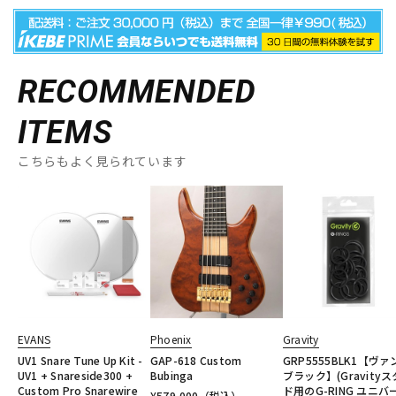
RECOMMENDED
ITEMS
こちらもよく見られています
EVANS
Phoenix
Gravity
UV1 Snare Tune Up Kit -
GAP-618 Custom
GRP5555BLK1【ヴァ
UV1 + Snareside300 +
Bubinga
ブラック】(Gravity
Custom Pro Snarewire
ド用のG-RING ユニバ
¥
579,000
（税込）