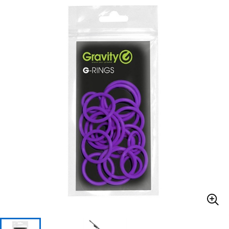
ベース
ウクレレ
ドラム
パーカッション
キーボード
電子ピアノ
管楽器
その他楽器
アンプ
エフェクター
DJ機器
DTM