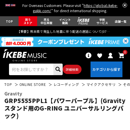
For Overseas Customers: Please visit "
https://global.ikebe-
gakki.com/
" for direct international shipping.
買う
売る
イベント
学割
TOP
店舗一覧
ストア
中古買取
動画
サービス
【重要】熊本県で発生した地震に伴う配送の遅延について(
07月29日
更新)
0
詳細検索
TOP
ONLINE STORE
レコーディング
マイクアクセサリ
そ
Gravity
GRP5555PPL1【パワーパープル】(Gravity
スタンド用のG-RING ユニバーサルリングパ
ック)
エレキギター
アコギ/エレアコ