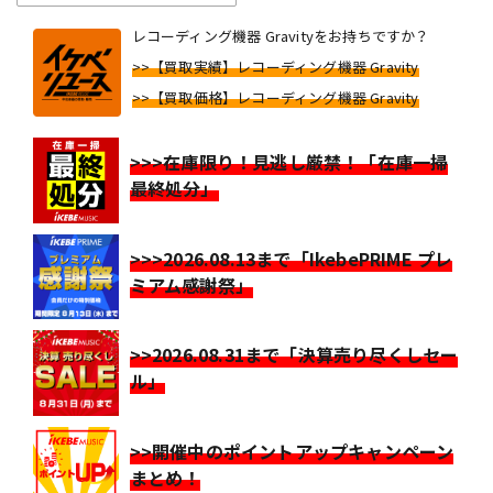
レコーディング機器 Gravityをお持ちですか？
>>【買取実績】レコーディング機器 Gravity
>>【買取価格】レコーディング機器 Gravity
>>>在庫限り！見逃し厳禁！「在庫一掃
最終処分」
>>>2026.08.13まで「IkebePRIME プレ
ミアム感謝祭」
>>2026.08.31まで「決算売り尽くしセー
ル」
>>開催中のポイントアップキャンペーン
まとめ！