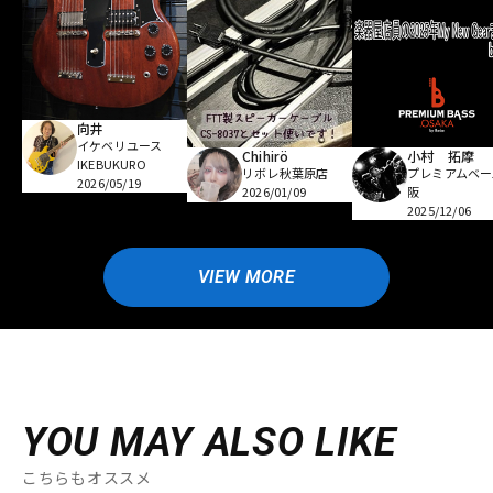
向井
イケベリユース
Chihirö
小村 拓摩
IKEBUKURO
リボレ秋葉原店
プレミアムベー
2026/05/19
2026/01/09
阪
2025/12/06
VIEW MORE
YOU MAY ALSO LIKE
こちらもオススメ