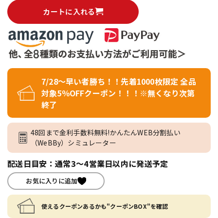
カートに入れる
7/28～早い者勝ち！！先着1000枚限定 全品
対象5％OFFクーポン！！！※無くなり次第
終了
48回まで金利手数料無料!かんたんWEB分割払い
（WeBBy）シミュレーター
配送日目安：通常3～4営業日以内に発送予定
お気に入りに追加
使えるクーポンあるかも"クーポンBOX"を確認