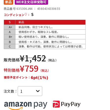
新品
WEB注文店頭受取可
配信/ライブ機器
楽器アクセサリ
商品番号 635306
JAN ：
4560434330655
S
コンディション
：
中古
ヴィンテージ
¥
1,452
販売価格
（税込）
¥
759
特別価格
（税込）
6pt(1%)
獲得予定ポイント：
注文数：