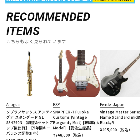
RECOMMENDED
ITEMS
こちらもよく見られています
Antigua
ESP
Fender Japan
ソプラノサックス アンティ
SNAPPER-7 Fujioka
Vintage Master Serie
グア スタンダード GL
Customs (Vintage
Flame Standard mid8
SS4290N 【調整&セットア
Burgundy Mist) [藤岡幹大
Black/R
ップ後出荷】【5年間キー
Model] 【受注生産品】
¥
495,000
（税込）
バランス調整無料】
¥
748,000
（税込）