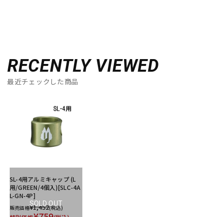
RECENTLY VIEWED
最近チェックした商品
SL-4用アルミキャップ (L
用/GREEN/4個入)[SLC-4A
L-GN-4P]
SOLD OUT
¥1,452
販売価格
(税込)
¥759