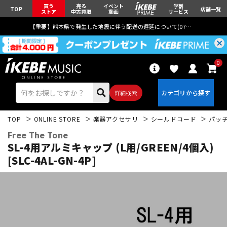
買う
売る
イベント
学割
TOP
店舗一覧
ストア
中古買取
動画
サービス
【重要】熊本県で発生した地震に伴う配送の遅延について(
07月29日
更新)
0
詳細検索
TOP
ONLINE STORE
楽器アクセサリ
シールドコード
パッ
Free The Tone
SL-4用アルミキャップ (L用/GREEN/4個入)
[SLC-4AL-GN-4P]
エレキギター
アコギ/エレアコ
ベース
ウクレレ