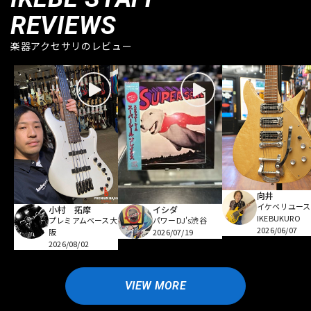
REVIEWS
楽器アクセサリのレビュー
向井
イケベリユース
小村 拓摩
イシダ
IKEBUKURO
プレミアムベース大
パワーDJ's渋谷
2026/06/07
阪
2026/07/19
2026/08/02
VIEW MORE