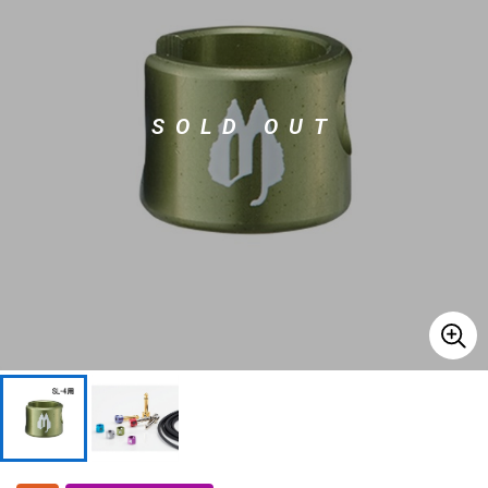
ドラム
パーカッション
SOLD OUT
キーボード
電子ピアノ
管楽器
その他楽器
アンプ
エフェクター
DJ機器
DTM
DTM オンライン納品
レコーディング機器