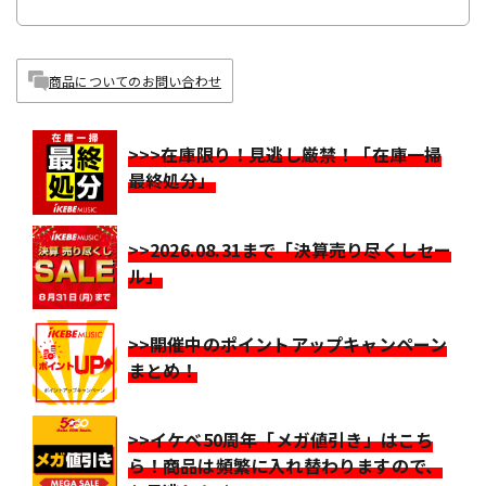
商品についてのお問い合わせ
>>>在庫限り！見逃し厳禁！「在庫一掃
最終処分」
>>2026.08.31まで「決算売り尽くしセー
ル」
>>開催中のポイントアップキャンペーン
まとめ！
>>イケベ50周年「メガ値引き」はこち
ら！商品は頻繁に入れ替わりますので、