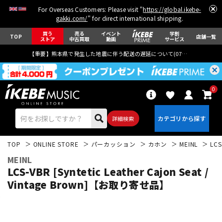
For Overseas Customers: Please visit "
https://global.ikebe-
gakki.com/
" for direct international shipping.
買う
売る
イベント
学割
TOP
店舗一覧
ストア
中古買取
動画
サービス
【重要】熊本県で発生した地震に伴う配送の遅延について(
07月29日
更新)
0
詳細検索
TOP
ONLINE STORE
パーカッション
カホン
MEINL
LCS
MEINL
LCS-VBR [Syntetic Leather Cajon Seat /
Vintage Brown]【お取り寄せ品】
エレキギター
アコギ/エレアコ