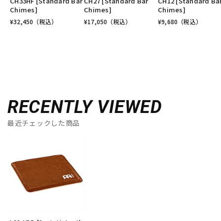
CH33HF [Standard Bar
CH27 [Standard Bar
CH12 [Standard Ba
Chimes]
Chimes]
Chimes]
¥
32,450
（税込）
¥
17,050
（税込）
¥
9,680
（税込）
RECENTLY VIEWED
最近チェックした商品