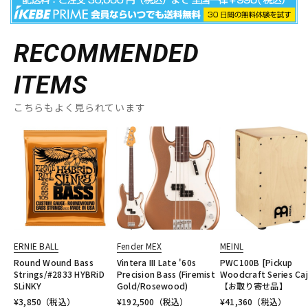
RECOMMENDED
ITEMS
こちらもよく見られています
ERNIE BALL
Fender MEX
MEINL
Round Wound Bass
Vintera III Late '60s
PWC100B [Pickup
Strings/#2833 HYBRiD
Precision Bass (Firemist
Woodcraft Series Ca
SLiNKY
Gold/Rosewood)
【お取り寄せ品】
¥
3,850
（税込）
¥
192,500
（税込）
¥
41,360
（税込）