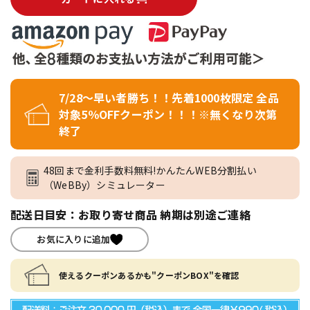
7/28～早い者勝ち！！先着1000枚限定 全品
対象5％OFFクーポン！！！※無くなり次第
終了
48回まで金利手数料無料!かんたんWEB分割払い
（WeBBy）シミュレーター
配送日目安：お取り寄せ商品 納期は別途ご連絡
お気に入りに追加
使えるクーポンあるかも"クーポンBOX"を確認