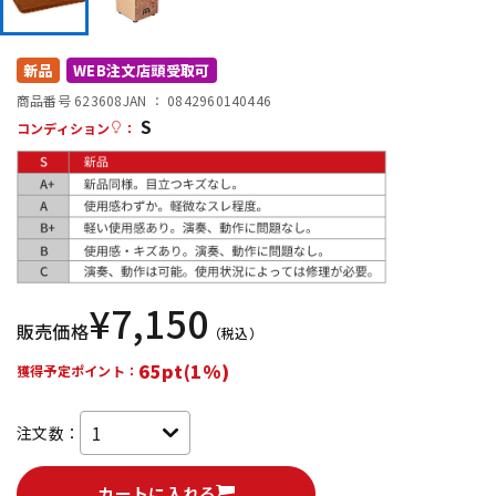
DTM オンライン納品
レコーディング機器
新品
WEB注文店頭受取可
配信/ライブ機器
楽器アクセサリ
商品番号 623608
JAN ：
0842960140446
S
コンディション
：
中古
ヴィンテージ
¥
7,150
販売価格
（税込）
65pt(1%)
獲得予定ポイント：
注文数：
カートに入れる