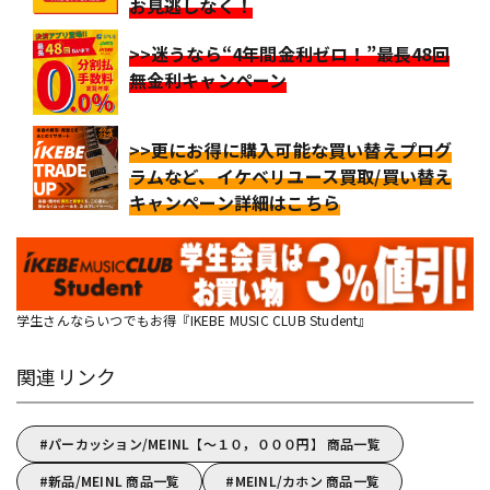
お見逃しなく！
>>迷うなら“4年間金利ゼロ！”最長48回
無金利キャンペーン
>>更にお得に購入可能な買い替えプログ
ラムなど、イケベリユース買取/買い替え
キャンペーン詳細はこちら
学生さんならいつでもお得『IKEBE MUSIC CLUB Student』
関連リンク
パーカッション/MEINL【～１０，０００円】 商品一覧
新品/MEINL 商品一覧
MEINL/カホン 商品一覧