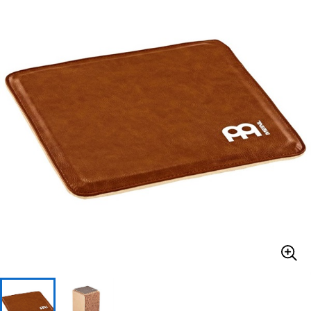
ベース
ウクレレ
ドラム
パーカッション
キーボード
電子ピアノ
管楽器
その他楽器
アンプ
エフェクター
DJ機器
DTM