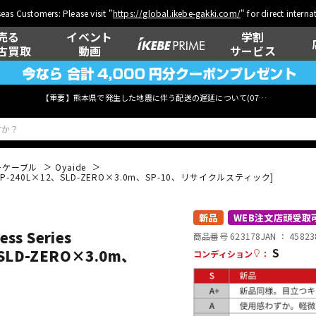
eas Customers: Please visit "
https://global.ikebe-gakki.com/
" for direct intern
売る
イベント
学割
古買取
動画
サービス
【重要】熊本県で発生した地震に伴う配送の遅延について(
07月29日
更新)
チケーブル
Oyaide
12+[SLP-240L×12、SLD-ZERO×3.0m、SP-10、リサイクルスティック]
ベース
ウクレレ
新品
WEB注文店頭受取
s Series
商品番号 623178
JAN ：
45823
S
2、SLD-ZERO×3.0m、
コンディション
：
管楽器
その他楽器