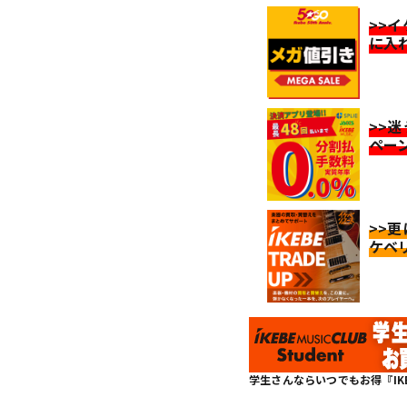
>>
に入
>>
ペー
>>
ケベ
学生さんならいつでもお得『IKEBE 