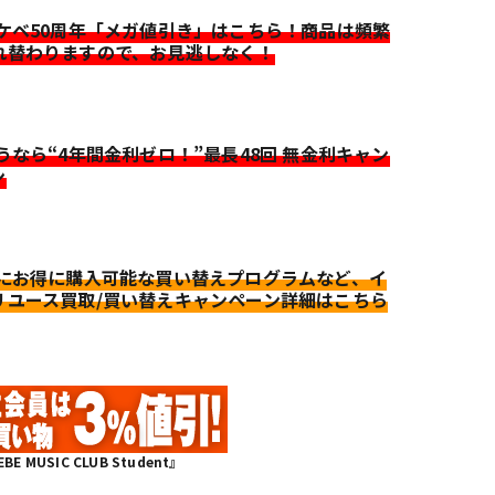
イケベ50周年「メガ値引き」はこちら！商品は頻繁
れ替わりますので、お見逃しなく！
迷うなら“4年間金利ゼロ！”最長48回 無金利キャン
ン
更にお得に購入可能な買い替えプログラムなど、イ
リユース買取/買い替えキャンペーン詳細はこちら
MUSIC CLUB Student』