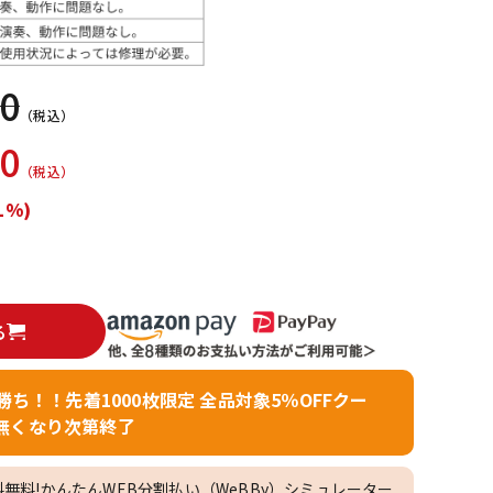
配信/ライブ
楽器アクセサ
機器
リ
00
（税込）
50
（税込）
1%)
る
者勝ち！！先着1000枚限定 全品対象5％OFFクー
無くなり次第終了
料無料!かんたんWEB分割払い（WeBBy）シミュレーター