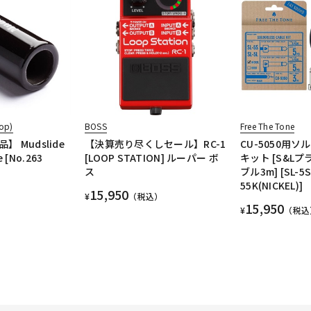
op)
BOSS
Free The Tone
 Mudslide
【決算売り尽くしセール】RC-1
CU-5050用
e [No.263
[LOOP STATION] ルーパー ボ
キット [S&Lプ
ス
ブル3m] [SL-5S
55K(NICKEL)]
15,950
¥
（税込）
15,950
¥
（税込