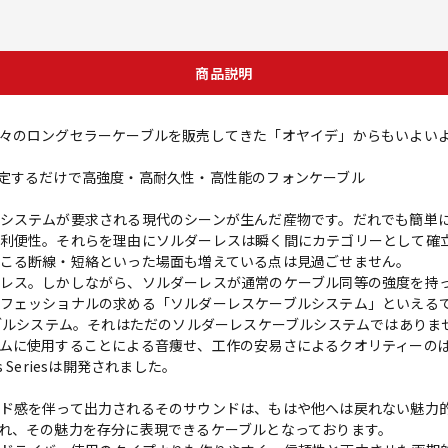
商品説明
々のロングセラーケーブルを販売してきた「オヤイデ」からもいよい
定するだけで高強度・高耐久性・高性能のフォンケーブル
システムが要求される現代のシーンが生んだ産物です。だれでも簡単
利便性。それらを理由にソルダーレスは瞬く間にカテゴリーとして確
こる断線・短絡といった場面も増えている点は見過ごせません。
レス。しかしながら、ソルダーレスが通常のケーブル同等の強度を持
フェッショナルの求める「ソルダーレスケーブルシステム」といえる
ーブルシステム。それはただのソルダーレスケーブルシステムではあり
ムに使用することによる音痩せ、工作の安易さによるクオリティーの
s Seriesは開発されました。
ド感を伴って出力されるそのサウンドは、もはや他へは戻れない魅力
れ、その魅力を存分に表現できるケーブルとなっております。