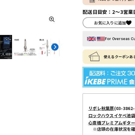
配送日目安：2～3営業
お気に入りに追加
For Overseas C
使えるクーポンある
リボレ秋葉原
(03-3862-
ロックハウスイケベ池
心斎橋プレミアムギタ
※店頭の在庫状況を