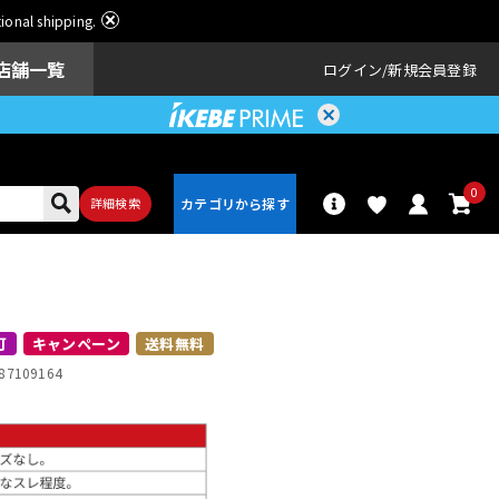
ational shipping.
店舗一覧
ログイン
新規会員登録
0
詳細検索
パーカッショ
ドラム
ン
可
キャンペーン
送料無料
87109164
アンプ
エフェクター