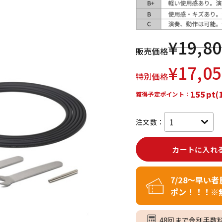
DTM オンラ
レコーディン
イン納品
グ機器
¥
19,8
販売価格
ジ
¥
17,0
特別価格
155pt(
獲得予定ポイント：
注文数：
カートに入れ
7/28～早い
ポン！！！※
48回まで金利手数