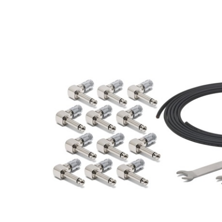
DJ機器
DTM
中古
ヴィンテー