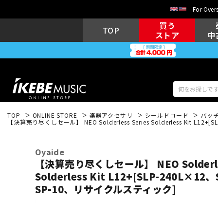
For Overs
買う
TOP
ストア
中
TOP
ONLINE STORE
楽器アクセサリ
シールドコード
パッ
【決算売り尽くしセール】 NEO Solderless Series Solderless Kit L
アコギ/エレ
エレキギター
アコ
Oyaide
【決算売り尽くしセール】 NEO Solderles
Solderless Kit L12+[SLP-240L×1
キーボード
電子ピアノ
SP-10、リサイクルスティック]