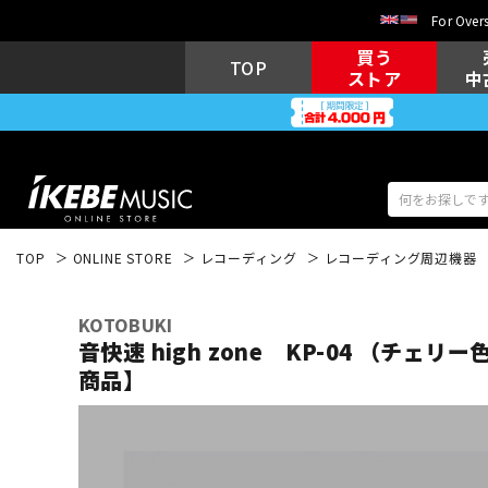
For Overs
買う
TOP
ストア
中
TOP
ONLINE STORE
レコーディング
レコーディング周辺機器
アコギ/エレ
エレキギター
アコ
KOTOBUKI
音快速 high zone KP-04 （チェリ
商品】
キーボード
電子ピアノ