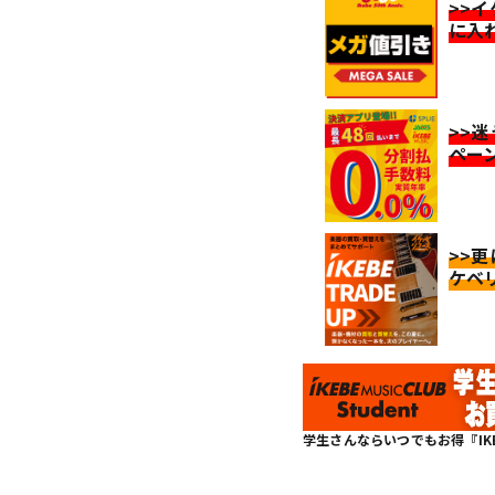
>>
に入
>>
ペー
>>
ケベ
学生さんならいつでもお得『IKEBE 