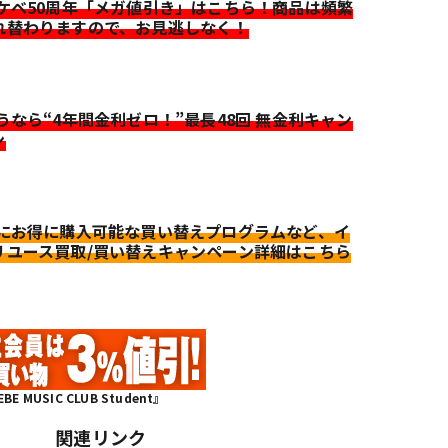
イケベ50周年「メガ値引き」はこちら！商品は頻繁
れ替わりますので、お見逃しなく！
迷うなら“4年間金利ゼロ！”最長48回 無金利キャン
ン
更にお得に購入可能な買い替えプログラムなど、イ
リユース買取/買い替えキャンペーン詳細はこちら
MUSIC CLUB Student』
関連リンク