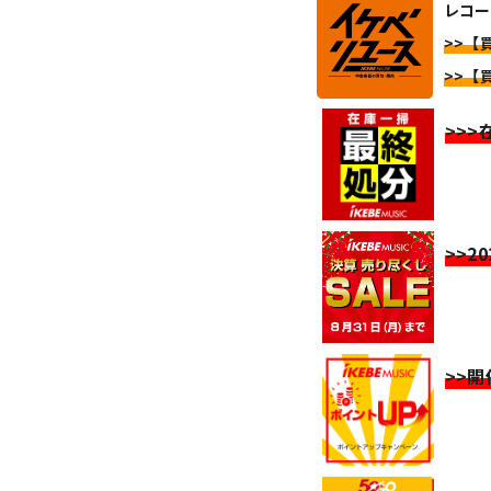
レコー
>>【
>>【
>>
>>2
>>