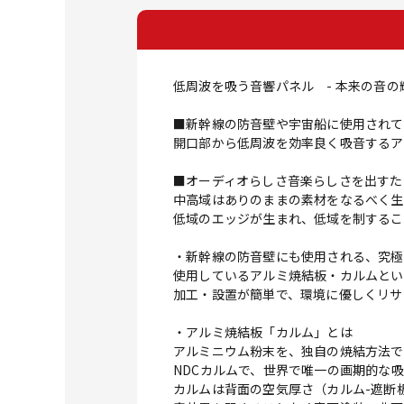
低周波を吸う音響パネル - 本来の音の
■新幹線の防音壁や宇宙船に使用されて
開口部から低周波を効率良く吸音するア
■オーディオらしさ音楽らしさを出すた
中高域はありのままの素材をなるべく生
低域のエッジが生まれ、低域を制するこ
・新幹線の防音壁にも使用される、究極
使用しているアルミ焼結板・カルムとい
加工・設置が簡単で、環境に優しくリサ
・アルミ焼結板「カルム」とは
アルミニウム粉末を、独自の焼結方法で
NDCカルムで、世界で唯一の画期的な
カルムは背面の空気厚さ（カルム-遮断