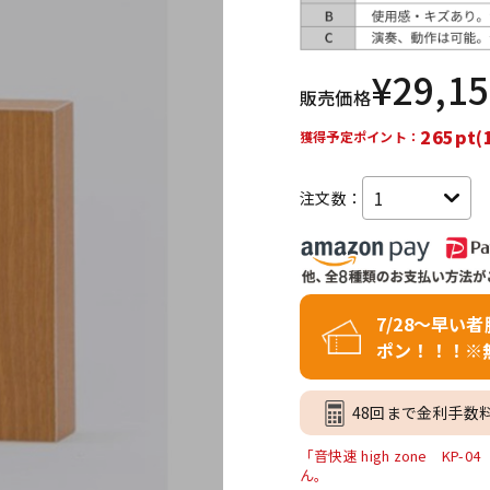
DTM オンラ
レコーディン
イン納品
グ機器
¥
29,1
販売価格
ジ
265pt(
獲得予定ポイント：
注文数：
7/28～早い
ポン！！！※
48回まで金利手数
「音快速 high zone K
ん。