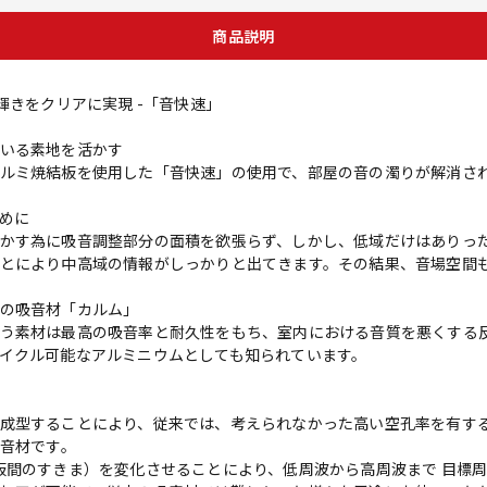
商品説明
輝きをクリアに実現 -「音快速」
いる素地を活かす
ルミ焼結板を使用した「音快速」の使用で、部屋の音の濁りが解消さ
めに
かす為に吸音調整部分の面積を欲張らず、しかし、低域だけはありっ
とにより中高域の情報がしっかりと出てきます。その結果、音場空間
の吸音材「カルム」
う素材は最高の吸音率と耐久性をもち、室内における音質を悪くする
イクル可能なアルミニウムとしても知られています。
成型することにより、従来では、考えられなかった高い空孔率を有する
吸音材です。
板間のすきま）を変化させることにより、低周波から高周波まで 目標