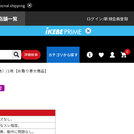
ational shipping.
店舗一覧
ログイン
新規会員登録
0
詳細検索
ェリー色）/1枚【お取り寄せ商品】
パーカッショ
ドラム
ン
可
アンプ
エフェクター