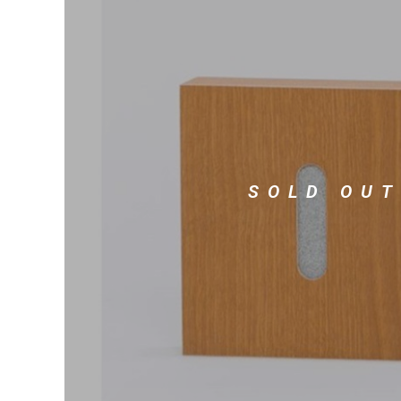
DJ機器
DTM
中古
ヴィンテー
SOLD OUT