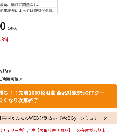
配信/ライブ
楽器アクセサ
機器
リ
50
（税込）
1%)
者勝ち！！先着1000枚限定 全品対象5％OFFクー
無くなり次第終了
料無料!かんたんWEB分割払い（WeBBy）シミュレーター
P-04 （チェリー色）/1枚【お取り寄せ商品】」の在庫がありませ