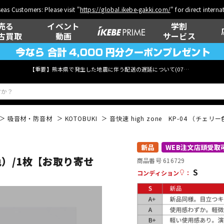
eas Customers: Please visit "
https://global.ikebe-gakki.com/
" for direct intern
売る
イベント
学割
古買取
動画
サービス
【重要】熊本県で発生した地震に伴う配送の遅延について(
07月29日
更新)
吸音材・防音材
KOTOBUKI
音快速 high zone KP-04 （チ
ベース
ウクレレ
新品
WEB注文店頭受取
ー色）/1枚【お取り寄せ
商品番号 616729
S
コンディション
：
管楽器
その他楽器