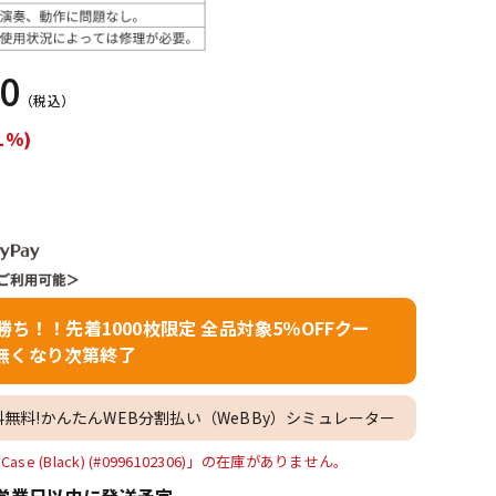
配信/ライブ
楽器アクセサ
機器
リ
00
（税込）
1%)
者勝ち！！先着1000枚限定 全品対象5％OFFクー
無くなり次第終了
料無料!かんたんWEB分割払い（WeBBy）シミュレーター
ele Case (Black) (#0996102306)」の在庫がありません。
営業日以内に発送予定