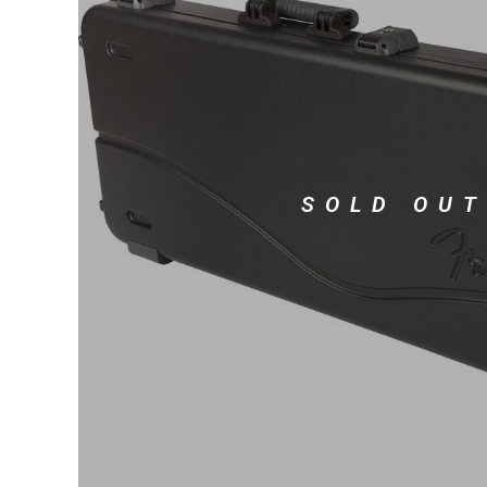
DJ機器
DTM
中古
ヴィンテー
SOLD OUT