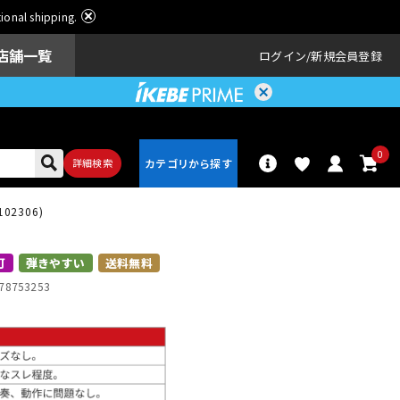
ational shipping.
店舗一覧
ログイン
新規会員登録
0
詳細検索
6102306)
パーカッショ
ドラム
ン
可
弾きやすい
送料無料
78753253
アンプ
エフェクター