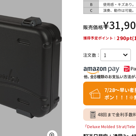
DTM オンラ
レコーディン
イン納品
グ機器
¥
31,9
販売価格
ジ
290pt(
獲得予定ポイント：
注文数：
7/28～早い
ポン！！！※
48回まで金利手数
「Deluxe Molded Strat/T
配送日目安：通常3～4