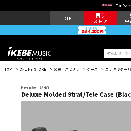
For Overs
買う
TOP
ストア
中
TOP
ONLINE STORE
楽器アクセサリ
ケース
エレキギター
アコギ/エレ
エレキギター
アコ
Fender USA
Deluxe Molded Strat/Tele Case (Bla
キーボード
電子ピアノ