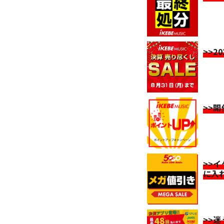
>>2
>>
>>
に入
>>