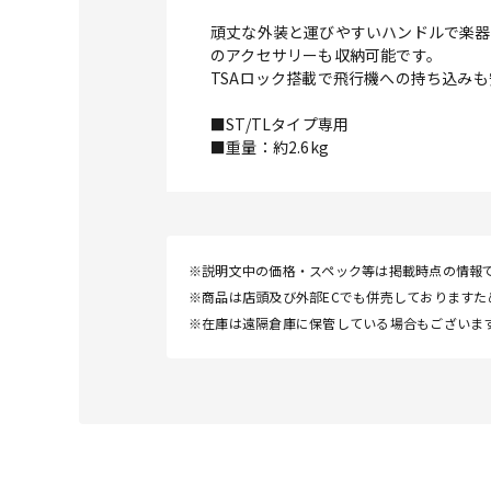
頑丈な外装と運びやすいハンドルで楽器
のアクセサリーも収納可能です。
TSAロック搭載で飛行機への持ち込み
■ST/TLタイプ専用
■重量：約2.6kg
※説明文中の価格・スペック等は掲載時点の情報
※商品は店頭及び外部ECでも併売しております
※在庫は遠隔倉庫に保管している場合もございま