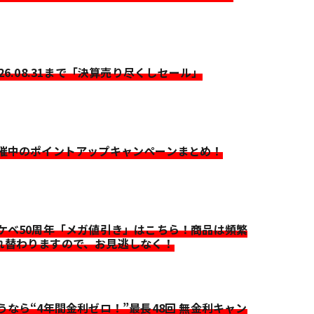
026.08.31まで「決算売り尽くしセール」
開催中のポイントアップキャンペーンまとめ！
イケベ50周年「メガ値引き」はこちら！商品は頻繁
れ替わりますので、お見逃しなく！
迷うなら“4年間金利ゼロ！”最長48回 無金利キャン