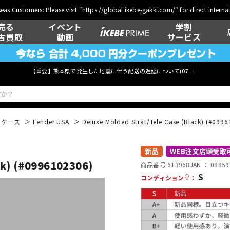
eas Customers: Please visit "
https://global.ikebe-gakki.com/
" for direct intern
売る
イベント
学割
古買取
動画
サービス
【重要】熊本県で発生した地震に伴う配送の遅延について(
07月29日
更新)
用ケース
Fender USA
Deluxe Molded Strat/Tele Case (Black) (#099
ベース
ウクレレ
新品
WEB注文店頭受取
ck) (#0996102306)
商品番号 613968
JAN ：
08859
S
コンディション
：
管楽器
その他楽器