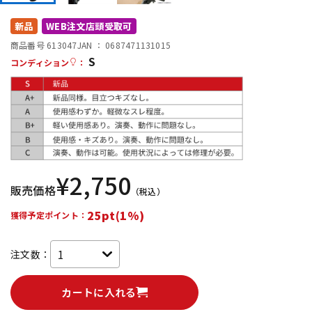
DTM オンライン納品
レコーディング機器
新品
WEB注文店頭受取可
商品番号 613047
JAN ：
0687471131015
S
配信/ライブ機器
楽器アクセサリ
コンディション
：
中古
ヴィンテージ
¥
2,750
販売価格
（税込）
25pt(1%)
獲得予定ポイント：
注文数：
カートに入れる