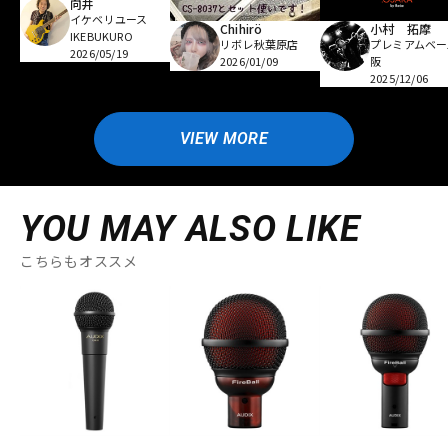
向井
イケベリユース
Chihirö
小村 拓摩
IKEBUKURO
リボレ秋葉原店
プレミアムベー
2026/05/19
2026/01/09
阪
2025/12/06
VIEW MORE
YOU MAY ALSO LIKE
こちらもオススメ