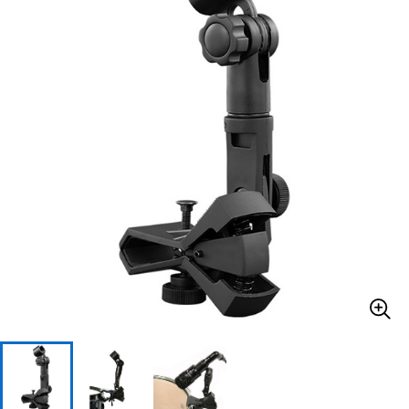
ベース
ウクレレ
ドラム
パーカッション
キーボード
電子ピアノ
管楽器
その他楽器
アンプ
エフェクター
DJ機器
DTM