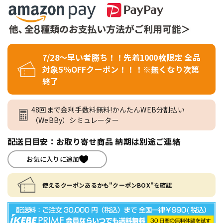
7/28～早い者勝ち！！先着1000枚限定 全品
対象5％OFFクーポン！！！※無くなり次第
終了
48回まで金利手数料無料!かんたんWEB分割払い
（WeBBy）シミュレーター
配送日目安：お取り寄せ商品 納期は別途ご連絡
お気に入りに追加
使えるクーポンあるかも"クーポンBOX"を確認