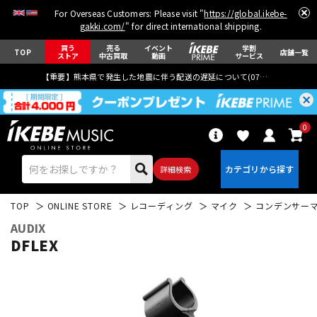
For Overseas Customers: Please visit "
https://global.ikebe-
gakki.com/
" for direct international shipping.
買う
売る
イベント
学割
TOP
店舗一覧
ストア
中古買取
動画
サービス
【重要】熊本県で発生した地震に伴う配送の遅延について(
07月29日
更新)
0
詳細検索
TOP
ONLINE STORE
レコーディング
マイク
コンデンサー
AUDIX
DFLEX
エレキギター
アコギ/エレアコ