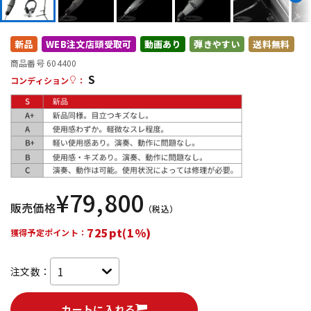
DTM オンライン納品
レコーディング機器
新品
WEB注文店頭受取可
動画あり
弾きやすい
送料無料
配信/ライブ機器
楽器アクセサリ
商品番号 604400
S
コンディション
：
中古
ヴィンテージ
¥
79,800
販売価格
（税込）
725pt(1%)
獲得予定ポイント：
注文数：
カートに入れる