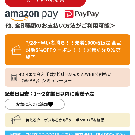
7/28～早い者勝ち！！先着1000枚限定 全品
対象5％OFFクーポン！！！※無くなり次第
終了
48回まで金利手数料無料!かんたんWEB分割払い
（WeBBy）シミュレーター
配送日目安：1～2営業日以内に発送予定
お気に入りに追加
使えるクーポンあるかも"クーポンBOX"を確認