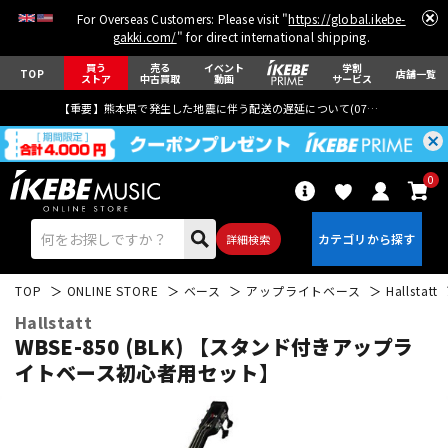
For Overseas Customers: Please visit "
https://global.ikebe-
gakki.com/
" for direct international shipping.
買う
売る
イベント
学割
TOP
店舗一覧
ストア
中古買取
動画
サービス
【重要】熊本県で発生した地震に伴う配送の遅延について(
07月29日
更新)
0
詳細検索
TOP
ONLINE STORE
ベース
アップライトベース
Hallstatt
Hallstatt
WBSE-850 (BLK) 【スタンド付きアップラ
イトベース初心者用セット】
エレキギター
アコギ/エレアコ