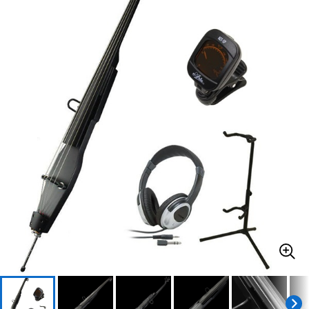
ベース
ウクレレ
ドラム
パーカッション
キーボード
電子ピアノ
管楽器
その他楽器
アンプ
エフェクター
DJ機器
DTM