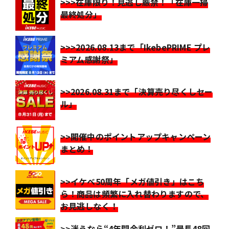
>>>在庫限り！見逃し厳禁！「在庫一掃
最終処分」
>>>2026.08.13まで「IkebePRIME プレ
ミアム感謝祭」
>>2026.08.31まで「決算売り尽くしセー
ル」
>>開催中のポイントアップキャンペーン
まとめ！
>>イケベ50周年「メガ値引き」はこち
ら！商品は頻繁に入れ替わりますので、
お見逃しなく！
>>迷うなら“4年間金利ゼロ！”最長48回