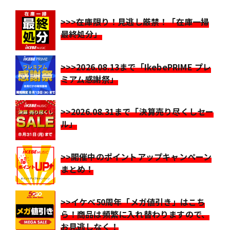
>>>在庫限り！見逃し厳禁！「在庫一掃
最終処分」
>>>2026.08.13まで「IkebePRIME プレ
ミアム感謝祭」
>>2026.08.31まで「決算売り尽くしセー
ル」
>>開催中のポイントアップキャンペーン
まとめ！
>>イケベ50周年「メガ値引き」はこち
ら！商品は頻繁に入れ替わりますので、
お見逃しなく！