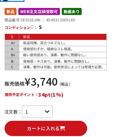
DTM オンライン納品
レコーディング機器
新品
WEB注文店頭受取可
動画あり
商品番号 583526
JAN ：
4549312069160
S
配信/ライブ機器
楽器アクセサリ
コンディション
：
中古
ヴィンテージ
¥
3,740
販売価格
（税込）
34pt(1%)
獲得予定ポイント：
注文数：
カートに入れる