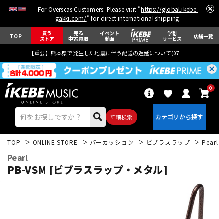
For Overseas Customers: Please visit "
https://global.ikebe-
gakki.com/
" for direct international shipping.
買う
売る
イベント
学割
TOP
店舗一覧
ストア
中古買取
動画
サービス
【重要】熊本県で発生した地震に伴う配送の遅延について(
07月29日
更新)
0
詳細検索
TOP
ONLINE STORE
パーカッション
ビブラスラップ
Pearl
Pearl
PB-VSM [ビブラスラップ・メタル]
エレキギター
アコギ/エレアコ