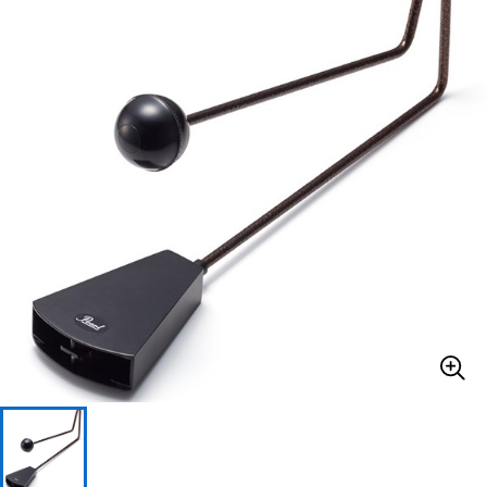
ベース
ウクレレ
ドラム
パーカッション
キーボード
電子ピアノ
管楽器
その他楽器
アンプ
エフェクター
DJ機器
DTM