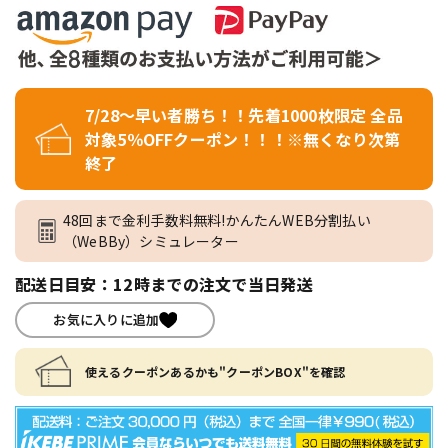
7/28～早い者勝ち！！先着1000枚限定 全品
対象5％OFFクーポン！！！※無くなり次第
終了
48回まで金利手数料無料!かんたんWEB分割払い
（WeBBy）シミュレーター
配送日目安：12時までの注文で当日発送
お気に入りに追加
使えるクーポンあるかも"クーポンBOX"を確認