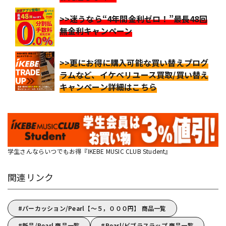
>>迷うなら“4年間金利ゼロ！”最長48回
無金利キャンペーン
>>更にお得に購入可能な買い替えプログ
ラムなど、イケベリユース買取/買い替え
キャンペーン詳細はこちら
学生さんならいつでもお得『IKEBE MUSIC CLUB Student』
関連リンク
パーカッション/Pearl【～５，０００円】 商品一覧
新品/Pearl 商品一覧
Pearl/ビブラスラップ 商品一覧