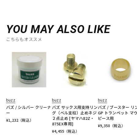
YOU MAY ALSO LIKE
こちらもオススメ
buzz
buzz
buzz
バズ / シルバー クリーナ
バズ サックス用支持リン
バズ / ブースター リ
ー
グ（ベル支柱）止めネジ
GP トランペット マ
２点止め [ヤマハ82Z・
ピース用
¥
1,232
（税込）
875EX専用]
¥
9,350
（税込）
¥
4,455
（税込）