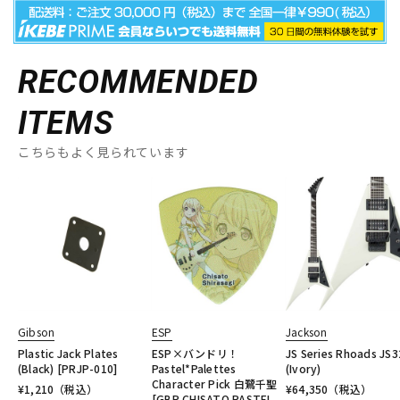
RECOMMENDED
ITEMS
こちらもよく見られています
Gibson
ESP
Jackson
Plastic Jack Plates
ESP×バンドリ！
JS Series Rhoads JS3
(Black) [PRJP-010]
Pastel*Palettes
(Ivory)
Character Pick 白鷺千聖
¥
1,210
（税込）
¥
64,350
（税込）
[GBP CHISATO PASTEL