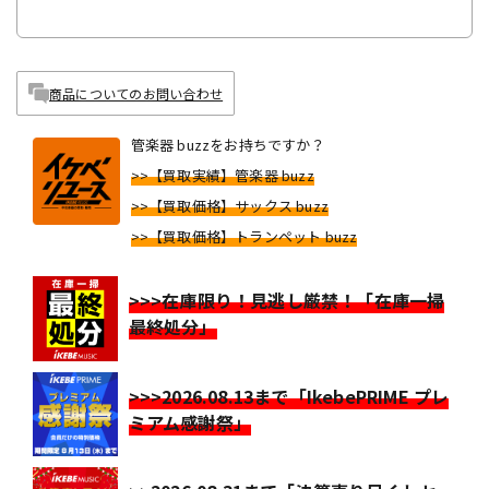
商品についてのお問い合わせ
管楽器 buzzをお持ちですか？
>>【買取実績】管楽器 buzz
>>【買取価格】サックス buzz
>>【買取価格】トランペット buzz
>>>在庫限り！見逃し厳禁！「在庫一掃
最終処分」
>>>2026.08.13まで「IkebePRIME プレ
ミアム感謝祭」