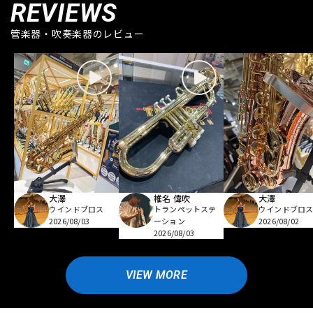
REVIEWS
管楽器・吹奏楽器のレビュー
大澤
椎名 偉吹
大澤
ウインドブロス
トランペットステ
ウインドブロ
2026/08/03
ーション
2026/08/02
2026/08/03
VIEW MORE