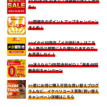
>>2026.08.31まで「決算売り尽くしセー
ル」
>>開催中のポイントアップキャンペーン
まとめ！
>>イケベ50周年「メガ値引き」はこち
ら！商品は頻繁に入れ替わりますので、
お見逃しなく！
>>迷うなら“4年間金利ゼロ！”最長48回
無金利キャンペーン
>>更にお得に購入可能な買い替えプログ
ラムなど、イケベリユース買取/買い替え
キャンペーン詳細はこちら