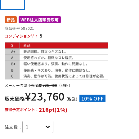
DTM オンライン納品
レコーディング機器
新品
WEB注文店頭受取可
配信/ライブ機器
楽器アクセサリ
商品番号 583021
S
コンディション
：
中古
ヴィンテージ
メーカー希望小売価格
¥
26,400
（税込）
¥
23,760
販売価格
10% OFF
（税込）
216pt(1%)
獲得予定ポイント：
注文数：