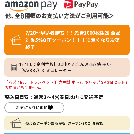
7/28～早い者勝ち！！先着1000枚限定 全品
対象5％OFFクーポン！！！※無くなり次第
終了
48回まで金利手数料無料!かんたんWEB分割払い
（WeBBy）シミュレーター
「バズ / Bach トランペット用 六角型 ボトム キャップ SP 3個セット」
の在庫がありません。
配送日目安：通常3～4営業日以内に発送予定
お気に入りに追加
使えるクーポンあるかも"クーポンBOX"を確認