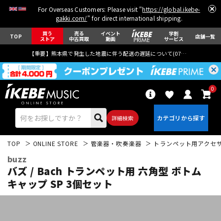
For Overseas Customers: Please visit "
https://global.ikebe-
gakki.com/
" for direct international shipping.
買う
売る
イベント
学割
TOP
店舗一覧
ストア
中古買取
動画
サービス
【重要】熊本県で発生した地震に伴う配送の遅延について(
07月29日
更新)
0
詳細検索
TOP
ONLINE STORE
管楽器・吹奏楽器
トランペット用アクセ
buzz
バズ / Bach トランペット用 六角型 ボトム
キャップ SP 3個セット
エレキギター
アコギ/エレアコ