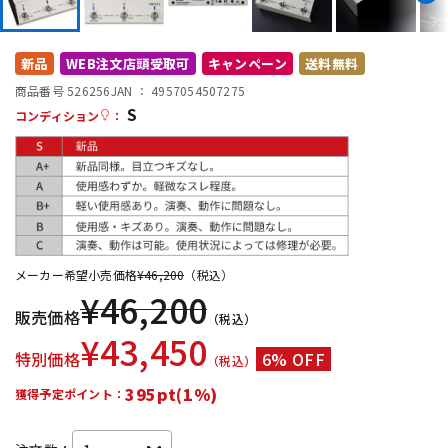
DTM オンライン納品
レコーディング機器
新品
WEB注文店頭受取可
キャンペーン
送料無料
配信/ライブ機器
楽器アクセサリ
商品番号 526256
JAN ：
4957054507275
S
コンディション
：
中古
ヴィンテージ
メーカー希望小売価格
¥
46,200
（税込）
¥
46,200
販売価格
（税込）
¥
43,450
特別価格
6% OFF
（税込）
395pt(1%)
獲得予定ポイント：