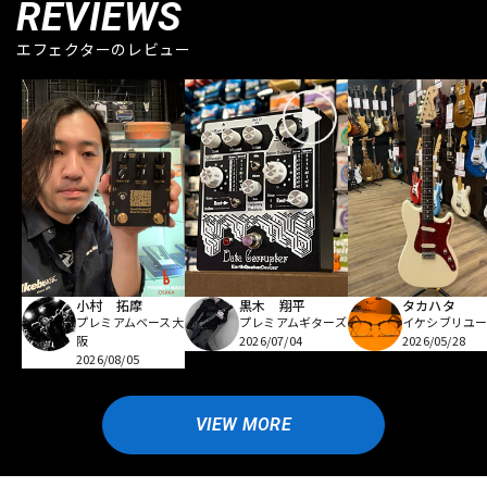
REVIEWS
エフェクターのレビュー
小村 拓摩
黒木 翔平
タカハタ
プレミアムベース大
プレミアムギターズ
イケシブリユー
阪
2026/07/04
2026/05/28
2026/08/05
VIEW MORE