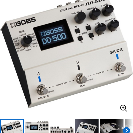
ベース
ウクレレ
ドラム
パーカッション
キーボード
電子ピアノ
管楽器
その他楽器
アンプ
エフェクター
DJ機器
DTM