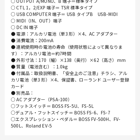
○ OUTPUT A/MONO、B 端子＝標準タイプ
○ CTL 1，2/EXP 端子＝ TSR 標準タイプ
○ USB COMPUTER 端子＝ USB タイプB USB-MIDI
○ MIDI（IN、OUT）端子
○ DC IN 端子
● 電源：アルカリ電池（単3 形）×4、AC アダプター
● 消費電流：200mA
● 連続使用時の電池の寿命（使用状態によって異なりま
す）：アルカリ電池＝約7時間
● 外形寸法：170（幅）×138（奥行）×62（高さ）mm
● 質量（電池含む）：1.0kg
● 付属品：取扱説明書、「安全上のご注意」チラシ、アル
カリ電池（単3 形）×4、保証書、ローランド ユーザー登録
カード
● 別売品：
○ AC アダプター（PSA-100）
○フットスイッチ＝ BOSS FS-5U、FS-5L
○デュアル・フットスイッチ＝ BOSS FS-6、FS-7
○エクスプレッション・ペダル＝ BOSS FV-500H、FV-
500L、Roland EV-5