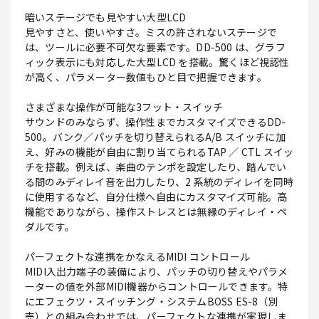
暗いステージでも見やすい大型LCD
見やすさと、使いやすさ。ミスの許されないステージで
は、ツールに必要不可欠な要素です。DD-500 は、グラフ
ィック表示にも対応した大型LCD を搭載。驚くほど視認性
が高く、パラメーター数値もひと目で把握できます。
さまざまな操作が可能な3フット・スイッチ
サウンドのみならず、操作性までカスタマイズできるDD-
500。バンク／パッチを切り替えられるA/B スイッチに加
え、好みの機能が自由に割り当てられるTAP ／ CTL スイッ
チを搭載。例えば、楽曲のテンポを設定したり、踏んでい
る間のみディレイ音を出力したり、2 系統のディレイを同時
に使用するなど、自分仕様へ自由にカスタマイズ可能。高
機能でありながら、操作ストレスとは無縁のディレイ・ペ
ダルです。
パーフェクトな連携をかなえるMIDI コントロール
MIDI入出力端子の装備により、パッチの切り替えやパラメ
ーターの値を外部MIDI機器からコントロールできます。特
にエフェクツ・スイッチング・システムBOSS ES-8（別
売）との組み合わせでは、パーフェクトな連携が実現しま