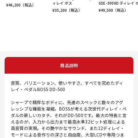
ィレイ ボス
SDE-3000D ディレイ 
¥
46,200
（税込）
¥
35,200
（税込）
¥
49,500
（税込）
商品説明
音質、バリエーション、使いやすさ、すべてを究めたディ
レイ・ペダルBOSS DD-500
シャープで精悍なボディに、先進のスペックと数々のアグ
レッシブな機能を凝縮。BOSSが考える次世代ディレイ・ペ
ダルの新しいカタチ、それがDD-500です。最大の特長と言
えるのが、入力から出力まで最高水準32ビット処理による
高音質の実現。その艶やかなサウンド、また12ディレイ・
モードによる音作りの深さと自由度、大型LCDや専用つま