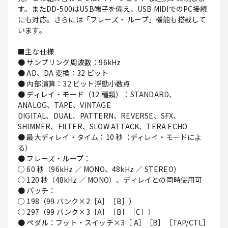
す。またDD-500はUSB端子を備え、USB MIDIでのPC接続
にも対応。さらには「フレーズ・ ループ」機能も搭載して
います。
■主な仕様
● サンプリング周波数：96kHz
● AD、DA 変換：32 ビット
● 内部演算：32 ビット浮動小数点
● ディレイ・モード（12 種類）：STANDARD、
ANALOG、TAPE、VINTAGE
DIGITAL、DUAL、PATTERN、REVERSE、SFX、
SHIMMER、FILTER、SLOW ATTACK、TERA ECHO
● 最大ディレイ・タイム：10 秒（ディレイ・モードによ
る）
● フレーズ・ループ：
○ 60 秒（96kHz ／ MONO、48kHz ／ STEREO）
○ 120 秒（48kHz ／ MONO）、ディレイとの同時使用可
● パッチ：
○ 198（99 バンク×2［A］［B］）
○ 297（99 バンク×3［A］［B］［C］）
● ペダル：フット・スイッチ×3［ A］［B］［TAP/CTL］