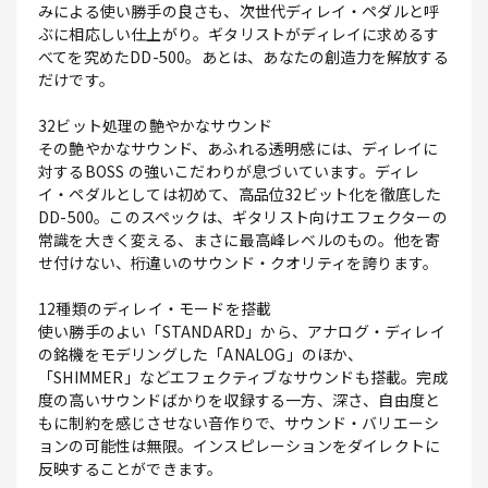
みによる使い勝手の良さも、次世代ディレイ・ペダルと呼
ぶに相応しい仕上がり。ギタリストがディレイに求めるす
べてを究めたDD-500。あとは、あなたの創造力を解放する
だけです。
32ビット処理の艶やかなサウンド
その艶やかなサウンド、あふれる透明感には、ディレイに
対するBOSS の強いこだわりが息づいています。ディレ
イ・ペダルとしては初めて、高品位32ビット化を徹底した
DD-500。このスペックは、ギタリスト向けエフェクターの
常識を大きく変える、まさに最高峰レベルのもの。他を寄
せ付けない、桁違いのサウンド・クオリティを誇ります。
12種類のディレイ・モードを搭載
使い勝手のよい「STANDARD」から、アナログ・ディレイ
の銘機をモデリングした「ANALOG」のほか、
「SHIMMER」などエフェクティブなサウンドも搭載。完成
度の高いサウンドばかりを収録する一方、深さ、自由度と
もに制約を感じさせない音作りで、サウンド・バリエーシ
ョンの可能性は無限。インスピレーションをダイレクトに
反映することができます。