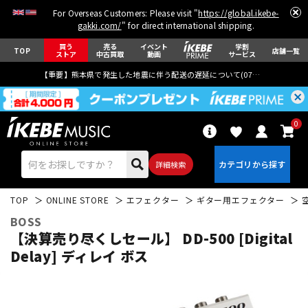
For Overseas Customers: Please visit "
https://global.ikebe-
gakki.com/
" for direct international shipping.
買う
売る
イベント
学割
TOP
店舗一覧
ストア
中古買取
動画
サービス
【重要】熊本県で発生した地震に伴う配送の遅延について(
07月29日
更新)
0
詳細検索
TOP
ONLINE STORE
エフェクター
ギター用エフェクター
BOSS
【決算売り尽くしセール】 DD-500 [Digital
Delay] ディレイ ボス
エレキギター
アコギ/エレアコ