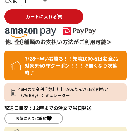
注文数：
カートに入れる
7/28～早い者勝ち！！先着1000枚限定 全品
対象5％OFFクーポン！！！※無くなり次第
終了
48回まで金利手数料無料!かんたんWEB分割払い
（WeBBy）シミュレーター
配送日目安：12時までの注文で当日発送
お気に入りに追加